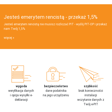
Jesteś emerytem rencistą - przekaż 1,5%
Jesteś emerytem rencistą nie musisz rozliczać PIT - wyślij PIT‑OP i przekaż
nam Twój 1,5%
więcej
wygoda
bezpieczeństwo
szybkość
weryfikacja danych
dane podatnika
brak konieczności
i opcja wysyłki e-
na jego urządzeniu
instalacji
deklaracji
wczytanie danych z
Twój e-PIT