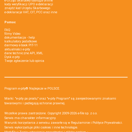
e-Urząd Skarbowy obsługa online
kody weryfikacji UPO e-deklaracji
znajdź kod Urzędu Skarbowego
e-deklaracje VAT, CIT, PCC oraz inne
Pomoc
FAQ
filmy Video
dokumentacja - help
kalkulatory podatkowe
darmowy e-book PIT-11
aktualności e-pity
dane techniczne API, XML
Dysk e-pity
Twoje zgłoszenie lub opinia
Program e-pity® Najlepsze w POLSCE.
Marki: "e-pity po prostu" oraz "e-pity Program" są zarejestrowanymi znakami
towarowymi i podlegają ochronie prawnej.
Wszelkie prawa zastrzeżone. Copyright 2009-2026
e-file sp. z o.o.
Serwis ma charakter informacyjny.
Warunki korzystania z serwisu zawarte są w
Regulaminie
i
Polityce Prywatności
.
Serwis wykorzystuje
pliki cookies i inne technologie
.