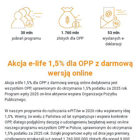
30 mln
1.760 mln
53 mln
pobrań programu
złotych dla OPP
wysłanych e-
deklaracji
Akcja e-life 1,5% dla OPP z darmową
wersją online
Akcja e-life 1,5% dla OPP z darmową wersją online dedykowna jest
wszystkim OPP, uprawnionym do otrzymania 1,5% podatku za 2025 rok.
Program e-pity 2025 on-line aktywnie wspiera Organizacje Pożytku
Publicznego.
W naszym programie do rozliczania e-PITów w 2026 roku wspieramy ideę
1,5%. Wiemy, że wielu z Państwa od lat sympatyzuje i wspiera konkretne
OPP, dlatego podjęliśmy decyzję o udostępnieniu bezpłatnej wersji on-line
naszego programu wszystkim OPP w Polsce, uprawnionym do otrzymania
1,5% podatku za 2025 rok. Dzięki programowi e-pity od dnia jego premiery,
użytkownicy przekazali już ponad 1 760 000 000 złotych dla ponad 9 000