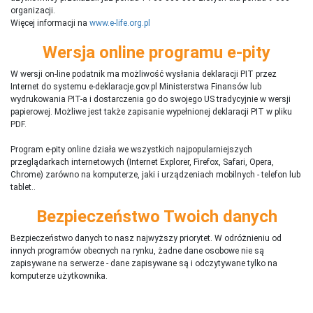
organizacji.
Więcej informacji na
www.e-life.org.pl
Wersja online programu e-pity
W wersji on-line podatnik ma możliwość wysłania deklaracji PIT przez
Internet do systemu e-deklaracje.gov.pl Ministerstwa Finansów lub
wydrukowania PIT-a i dostarczenia go do swojego US tradycyjnie w wersji
papierowej. Możliwe jest także zapisanie wypełnionej deklaracji PIT w pliku
PDF.
Program e-pity online działa we wszystkich najpopularniejszych
przeglądarkach internetowych (Internet Explorer, Firefox, Safari, Opera,
Chrome) zarówno na komputerze, jaki i urządzeniach mobilnych - telefon lub
tablet..
Bezpieczeństwo Twoich danych
Bezpieczeństwo danych to nasz najwyższy priorytet. W odróżnieniu od
innych programów obecnych na rynku,
ż
adne dane osobowe nie są
zapisywane na serwerze - dane zapisywane są i odczytywane tylko na
komputerze użytkownika.