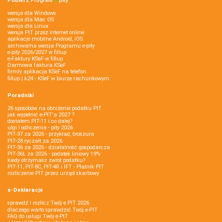
Pobierz
Program
e‑
pity
wersja dla Windows
wersja dla Mac OS
wersja dla Linux
wersja PIT przez internet online
aplikacje mobilne Android, iOS
archiwalna wersja Programu e-pity
e-pity 2026/2027 w fillup
e‑Faktury KSeF w fillup
Darmowa faktura KSeF
firmly aplikacja KSeF na telefon
fillup | k24 - KSeF w biurze rachunkowym
Poradniki
26 sposobów na obniżenie podatku PIT
jak wypełnić e-PIT'a 2027 ?
dostałem PIT-11 i co dalej?
ulgi i odliczenia - pity 2026
PIT-37 za 2026 - przykład, broszura
PIT-28 ryczałt za 2026
PIT-36 za 2026 - działalność gospodarcza
PIT-36L za 2026 - podatek liniowy 19%
kiedy otrzymasz zwrot podatku?
PIT-11, PIT-8C, PIT-4R i IFT - Płatnik PIT
rozliczenie PIT przez urząd skarbowy
e-Deklaracje
sprawdź i rozlicz Twój e PIT 2026
dlaczego warto sprawdzić Twój e-PIT
FAQ do usługi Twój e-PIT