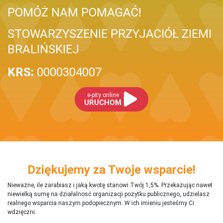
POMÓŻ NAM POMAGAĆ!
STOWARZYSZENIE PRZYJACIÓŁ ZIEMI
BRALIŃSKIEJ
KRS:
0000304007
e-pity online
URUCHOM
Dziękujemy za Twoje wsparcie!
Nieważne, ile zarabiasz i jaką kwotę stanowi Twój 1,5%. Przekazując nawet
niewielką sumę na działalnosć organizacji pożytku publicznego, udzielasz
realnego wsparcia naszym podopiecznym. W ich imieniu jesteśmy Ci
wdzięczni.