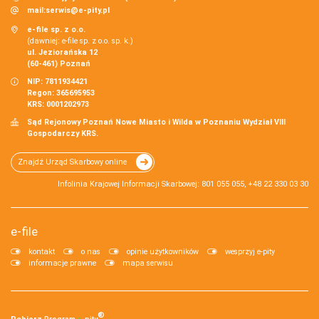
mail:
serwis@e-pity.pl
e-file sp. z o.o.
(dawniej: e-file sp. z o.o. sp. k.)
ul. Jeziorańska 12
(60-461) Poznań
NIP: 7811934421
Regon: 365695953
KRS: 0001202973
Sąd Rejonowy Poznań Nowe Miasto i Wilda w Poznaniu Wydział VIII
Gospodarczy KRS.
Znajdź Urząd Skarbowy online
Infolinia Krajowej Informacji Skarbowej: 801 055 055, +48 22 330 03 30
e-file
kontakt
o nas
opinie użytkowników
wesprzyj e-pity
informacje prawne
mapa serwisu
®