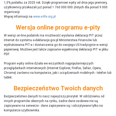
1,5% podatku za 2025 rok. Dzięki programowi e-pity od dnia jego premiery,
użytkownicy przekazali już ponad 1 760 000 000 złotych dla ponad 9 000
organizacji.
Więcej informacji na
www.e-life.org.pl
Wersja online programu e-pity
W wersji on-line podatnik ma możliwość wysłania deklaracji PIT przez
Internet do systemu e-deklaracje.gov.pl Ministerstwa Finansów lub
wydrukowania PIT-a i dostarczenia go do swojego US tradycyjnie w wersji
papierowej. Możliwe jest także zapisanie wypełnionej deklaracji PIT w pliku
PDF.
Program e-pity online działa we wszystkich najpopularniejszych
przeglądarkach internetowych (Internet Explorer, Firefox, Safari, Opera,
Chrome) zarówno na komputerze, jaki i urządzeniach mobilnych - telefon lub
tablet..
Bezpieczeństwo Twoich danych
Bezpieczeństwo danych to nasz najwyższy priorytet. W odróżnieniu od
innych programów obecnych na rynku,
ż
adne dane osobowe nie są
zapisywane na serwerze - dane zapisywane są i odczytywane tylko na
komputerze użytkownika.