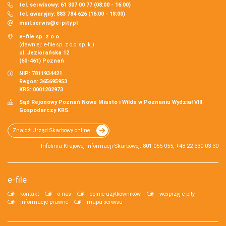
tel. serwisowy: 61 307 00 77 (08:00 - 16:00)
tel. awaryjny: 883 784 626 (16:00 - 18:00)
mail:
serwis@e-pity.pl
e-file sp. z o.o.
(dawniej: e-file sp. z o.o. sp. k.)
ul. Jeziorańska 12
(60-461) Poznań
NIP: 7811934421
Regon: 365695953
KRS: 0001202973
Sąd Rejonowy Poznań Nowe Miasto i Wilda w Poznaniu Wydział VIII
Gospodarczy KRS.
Znajdź Urząd Skarbowy online
Infolinia Krajowej Informacji Skarbowej: 801 055 055, +48 22 330 03 30
e-file
kontakt
o nas
opinie użytkowników
wesprzyj e-pity
informacje prawne
mapa serwisu