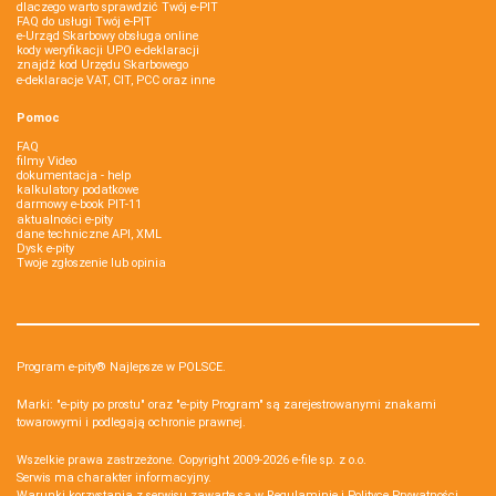
dlaczego warto sprawdzić Twój e-PIT
FAQ do usługi Twój e-PIT
e-Urząd Skarbowy obsługa online
kody weryfikacji UPO e-deklaracji
znajdź kod Urzędu Skarbowego
e-deklaracje VAT, CIT, PCC oraz inne
Pomoc
FAQ
filmy Video
dokumentacja - help
kalkulatory podatkowe
darmowy e-book PIT-11
aktualności e-pity
dane techniczne API, XML
Dysk e-pity
Twoje zgłoszenie lub opinia
Program e-pity® Najlepsze w POLSCE.
Marki: "e-pity po prostu" oraz "e-pity Program" są zarejestrowanymi znakami
towarowymi i podlegają ochronie prawnej.
Wszelkie prawa zastrzeżone. Copyright 2009-2026
e-file sp. z o.o.
Serwis ma charakter informacyjny.
Warunki korzystania z serwisu zawarte są w
Regulaminie
i
Polityce Prywatności
.