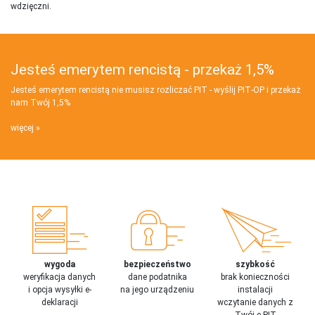
wdzięczni.
Jesteś emerytem rencistą - przekaż 1,5%
Jesteś emerytem rencistą nie musisz rozliczać PIT - wyślij PIT‑OP i przekaż
nam Twój 1,5%
więcej
wygoda
bezpieczeństwo
szybkość
weryfikacja danych
dane podatnika
brak konieczności
i opcja wysyłki e-
na jego urządzeniu
instalacji
deklaracji
wczytanie danych z
Twój e-PIT