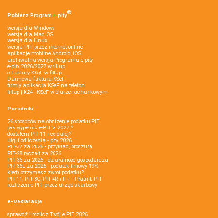
®
Pobierz
Program
e‑
pity
wersja dla Windows
wersja dla Mac OS
wersja dla Linux
wersja PIT przez internet online
aplikacje mobilne Android, iOS
archiwalna wersja Programu e-pity
e-pity 2026/2027 w fillup
e‑Faktury KSeF w fillup
Darmowa faktura KSeF
firmly aplikacja KSeF na telefon
fillup | k24 - KSeF w biurze rachunkowym
Poradniki
26 sposobów na obniżenie podatku PIT
jak wypełnić e-PIT'a 2027 ?
dostałem PIT-11 i co dalej?
ulgi i odliczenia - pity 2026
PIT-37 za 2026 - przykład, broszura
PIT-28 ryczałt za 2026
PIT-36 za 2026 - działalność gospodarcza
PIT-36L za 2026 - podatek liniowy 19%
kiedy otrzymasz zwrot podatku?
PIT-11, PIT-8C, PIT-4R i IFT - Płatnik PIT
rozliczenie PIT przez urząd skarbowy
e-Deklaracje
sprawdź i rozlicz Twój e PIT 2026