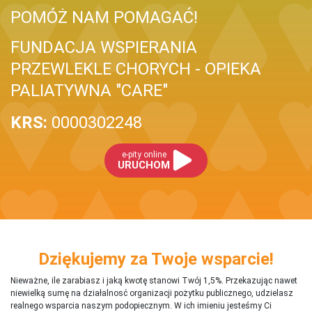
POMÓŻ NAM POMAGAĆ!
FUNDACJA WSPIERANIA
PRZEWLEKLE CHORYCH - OPIEKA
PALIATYWNA "CARE"
KRS:
0000302248
e-pity online
URUCHOM
Dziękujemy za Twoje wsparcie!
Nieważne, ile zarabiasz i jaką kwotę stanowi Twój 1,5%. Przekazując nawet
niewielką sumę na działalnosć organizacji pożytku publicznego, udzielasz
realnego wsparcia naszym podopiecznym. W ich imieniu jesteśmy Ci