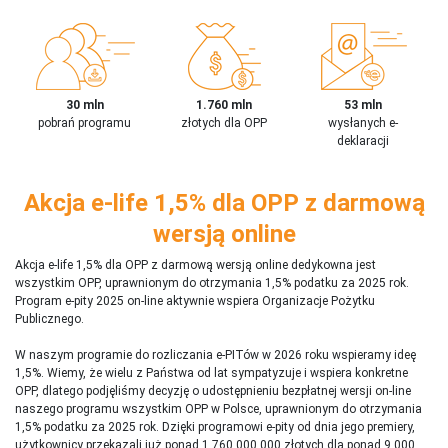
30 mln
1.760 mln
53 mln
pobrań programu
złotych dla OPP
wysłanych e-
deklaracji
Akcja e-life 1,5% dla OPP z darmową
wersją online
Akcja e-life 1,5% dla OPP z darmową wersją online dedykowna jest
wszystkim OPP, uprawnionym do otrzymania 1,5% podatku za 2025 rok.
Program e-pity 2025 on-line aktywnie wspiera Organizacje Pożytku
Publicznego.
W naszym programie do rozliczania e-PITów w 2026 roku wspieramy ideę
1,5%. Wiemy, że wielu z Państwa od lat sympatyzuje i wspiera konkretne
OPP, dlatego podjęliśmy decyzję o udostępnieniu bezpłatnej wersji on-line
naszego programu wszystkim OPP w Polsce, uprawnionym do otrzymania
1,5% podatku za 2025 rok. Dzięki programowi e-pity od dnia jego premiery,
użytkownicy przekazali już ponad 1 760 000 000 złotych dla ponad 9 000