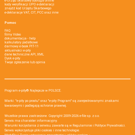
e-Urząd Skarbowy obsługa online
kody weryfikacji UPO e-deklaracji
znajdź kod Urzędu Skarbowego
e-deklaracje VAT, CIT, PCC oraz inne
Pomoc
FAQ
filmy Video
dokumentacja - help
kalkulatory podatkowe
darmowy e-book PIT-11
aktualności e-pity
dane techniczne API, XML
Dysk e-pity
Twoje zgłoszenie lub opinia
Program e-pity® Najlepsze w POLSCE.
Marki: "e-pity po prostu" oraz "e-pity Program" są zarejestrowanymi znakami
towarowymi i podlegają ochronie prawnej.
Wszelkie prawa zastrzeżone. Copyright 2009-2026
e-file sp. z o.o.
Serwis ma charakter informacyjny.
Warunki korzystania z serwisu zawarte są w
Regulaminie
i
Polityce Prywatności
.
Serwis wykorzystuje
pliki cookies i inne technologie
.