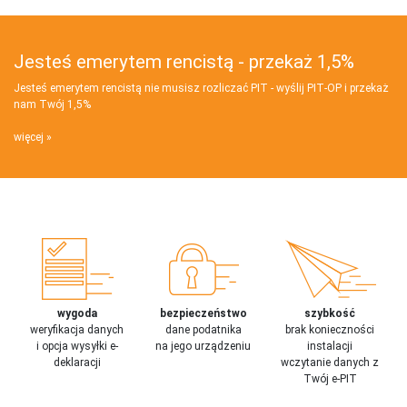
Jesteś emerytem rencistą - przekaż 1,5%
Jesteś emerytem rencistą nie musisz rozliczać PIT - wyślij PIT‑OP i przekaż
nam Twój 1,5%
więcej
wygoda
bezpieczeństwo
szybkość
weryfikacja danych
dane podatnika
brak konieczności
i opcja wysyłki e-
na jego urządzeniu
instalacji
deklaracji
wczytanie danych z
Twój e-PIT