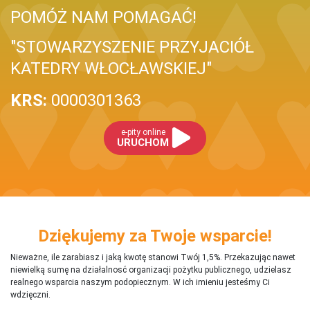
POMÓŻ NAM POMAGAĆ!
"STOWARZYSZENIE PRZYJACIÓŁ
KATEDRY WŁOCŁAWSKIEJ"
KRS:
0000301363
e-pity online
URUCHOM
Dziękujemy za Twoje wsparcie!
Nieważne, ile zarabiasz i jaką kwotę stanowi Twój 1,5%. Przekazując nawet
niewielką sumę na działalnosć organizacji pożytku publicznego, udzielasz
realnego wsparcia naszym podopiecznym. W ich imieniu jesteśmy Ci
wdzięczni.