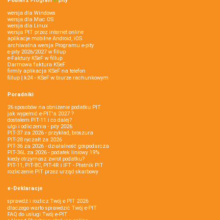
Pobierz
Program
e‑
pity
wersja dla Windows
wersja dla Mac OS
wersja dla Linux
wersja PIT przez internet online
aplikacje mobilne Android, iOS
archiwalna wersja Programu e-pity
e-pity 2026/2027 w fillup
e‑Faktury KSeF w fillup
Darmowa faktura KSeF
firmly aplikacja KSeF na telefon
fillup | k24 - KSeF w biurze rachunkowym
Poradniki
26 sposobów na obniżenie podatku PIT
jak wypełnić e-PIT'a 2027 ?
dostałem PIT-11 i co dalej?
ulgi i odliczenia - pity 2026
PIT-37 za 2026 - przykład, broszura
PIT-28 ryczałt za 2026
PIT-36 za 2026 - działalność gospodarcza
PIT-36L za 2026 - podatek liniowy 19%
kiedy otrzymasz zwrot podatku?
PIT-11, PIT-8C, PIT-4R i IFT - Płatnik PIT
rozliczenie PIT przez urząd skarbowy
e-Deklaracje
sprawdź i rozlicz Twój e PIT 2026
dlaczego warto sprawdzić Twój e-PIT
FAQ do usługi Twój e-PIT