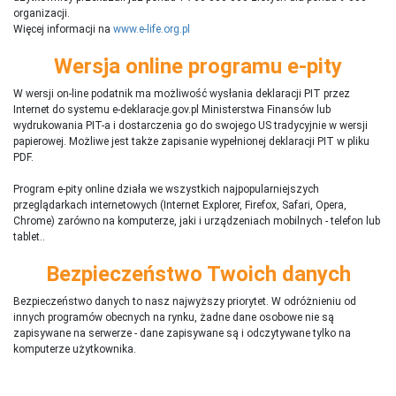
organizacji.
Więcej informacji na
www.e-life.org.pl
Wersja online programu e-pity
W wersji on-line podatnik ma możliwość wysłania deklaracji PIT przez
Internet do systemu e-deklaracje.gov.pl Ministerstwa Finansów lub
wydrukowania PIT-a i dostarczenia go do swojego US tradycyjnie w wersji
papierowej. Możliwe jest także zapisanie wypełnionej deklaracji PIT w pliku
PDF.
Program e-pity online działa we wszystkich najpopularniejszych
przeglądarkach internetowych (Internet Explorer, Firefox, Safari, Opera,
Chrome) zarówno na komputerze, jaki i urządzeniach mobilnych - telefon lub
tablet..
Bezpieczeństwo Twoich danych
Bezpieczeństwo danych to nasz najwyższy priorytet. W odróżnieniu od
innych programów obecnych na rynku,
ż
adne dane osobowe nie są
zapisywane na serwerze - dane zapisywane są i odczytywane tylko na
komputerze użytkownika.