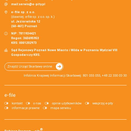
mail:
serwis@e-pity.pl
e-file sp. z o.o.
(dawniej: e-file sp. z o.o. sp. k.)
ul. Jeziorańska 12
(60-461) Poznań
NIP: 7811934421
Regon: 365695953
KRS: 0001202973
Sąd Rejonowy Poznań Nowe Miasto i Wilda w Poznaniu Wydział VIII
Gospodarczy KRS.
Znajdź Urząd Skarbowy online
Infolinia Krajowej Informacji Skarbowej: 801 055 055, +48 22 330 03 30
e-file
kontakt
o nas
opinie użytkowników
wesprzyj e-pity
informacje prawne
mapa serwisu
®