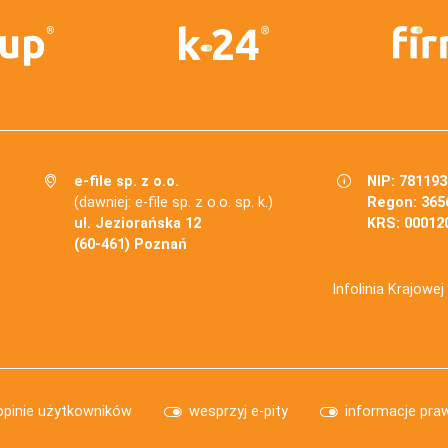
e-file sp. z o.o.
NIP: 78119
(dawniej: e-file sp. z o.o. sp. k.)
Regon: 365
ul. Jeziorańska 12
KRS: 00012
(60-461) Poznań
Infolinia Krajowe
opinie użytkowników
wesprzyj e-pity
informacje pra