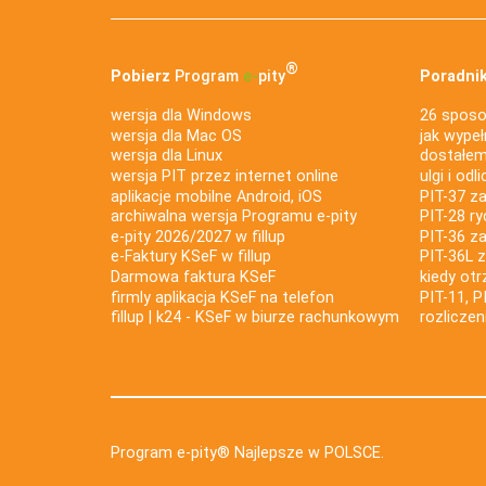
®
Pobierz
Program
e‑
pity
Poradnik
wersja dla Windows
26 sposo
wersja dla Mac OS
jak wypeł
wersja dla Linux
dostałem 
wersja PIT przez internet online
ulgi i odl
aplikacje mobilne Android, iOS
PIT-37 za
archiwalna wersja Programu e-pity
PIT-28 ry
e-pity 2026/2027 w fillup
PIT-36 z
e‑Faktury KSeF w fillup
PIT-36L 
Darmowa faktura KSeF
kiedy ot
firmly aplikacja KSeF na telefon
PIT-11, P
fillup | k24 - KSeF w biurze rachunkowym
rozlicze
Program e-pity® Najlepsze w POLSCE.