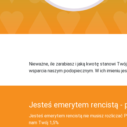
Nieważne, ile zarabiasz i jaką kwotę stanowi Twó
wsparcia naszym podopiecznym. W ich imieniu jes
Jesteś emerytem rencistą - 
Jesteś emerytem rencistą nie musisz rozliczać PI
nam Twój 1,5%