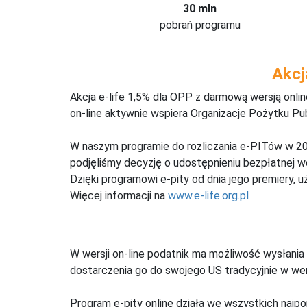
30 mln
pobrań programu
Akcj
Akcja e-life 1,5% dla OPP z darmową wersją onl
on-line aktywnie wspiera Organizacje Pożytku Pu
W naszym programie do rozliczania e-PITów w 20
podjęliśmy decyzję o udostępnieniu bezpłatnej 
Dzięki programowi e-pity od dnia jego premiery, u
Więcej informacji na
www.e-life.org.pl
W wersji on-line podatnik ma możliwość wysłania 
dostarczenia go do swojego US tradycyjnie w wers
Program e-pity online działa we wszystkich najpo