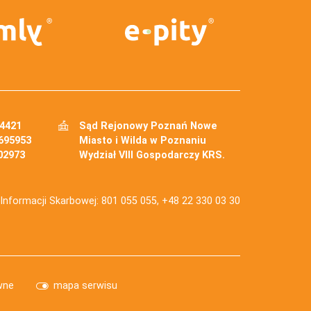
34421
Sąd Rejonowy Poznań Nowe
695953
Miasto i Wilda w Poznaniu
02973
Wydział VIII Gospodarczy KRS.
j Informacji Skarbowej: 801 055 055, +48 22 330 03 30
wne
mapa serwisu