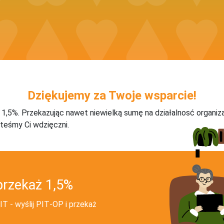
Dziękujemy za Twoje wsparcie!
j 1,5%. Przekazując nawet niewielką sumę na działalnosć organiz
teśmy Ci wdzięczni.
przekaż 1,5%
T - wyślij PIT‑OP i przekaż