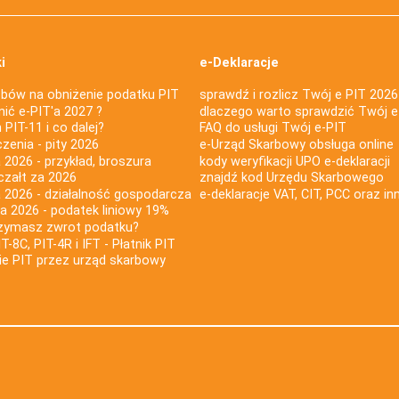
i
e-Deklaracje
bów na obniżenie podatku PIT
sprawdź i rozlicz Twój e PIT 2026
nić e-PIT'a 2027 ?
dlaczego warto sprawdzić Twój e
PIT-11 i co dalej?
FAQ do usługi Twój e-PIT
iczenia - pity 2026
e-Urząd Skarbowy obsługa online
 2026 - przykład, broszura
kody weryfikacji UPO e-deklaracji
czałt za 2026
znajdź kod Urzędu Skarbowego
a 2026 - działalność gospodarcza
e-deklaracje VAT, CIT, PCC oraz in
za 2026 - podatek liniowy 19%
rzymasz zwrot podatku?
IT-8C, PIT-4R i IFT - Płatnik PIT
nie PIT przez urząd skarbowy