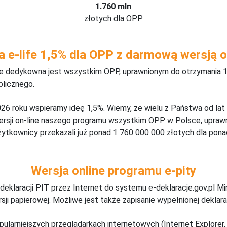
1.760 mln
złotych dla OPP
a e-life 1,5% dla OPP z darmową wersją o
ine dedykowna jest wszystkim OPP, uprawnionym do otrzymania 1
blicznego.
26 roku wspieramy ideę 1,5%. Wiemy, że wielu z Państwa od lat
wersji on-line naszego programu wszystkim OPP w Polsce, upraw
żytkownicy przekazali już ponad 1 760 000 000 złotych dla ponad
Wersja online programu e-pity
deklaracji PIT przez Internet do systemu e-deklaracje.gov.pl M
ji papierowej. Możliwe jest także zapisanie wypełnionej deklarac
pularniejszych przeglądarkach internetowych (Internet Explorer, 