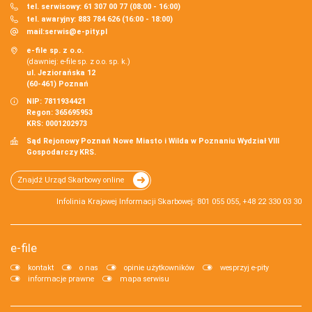
tel. serwisowy: 61 307 00 77 (08:00 - 16:00)
tel. awaryjny: 883 784 626 (16:00 - 18:00)
mail:
serwis@e-pity.pl
e-file sp. z o.o.
(dawniej: e-file sp. z o.o. sp. k.)
ul. Jeziorańska 12
(60-461) Poznań
NIP: 7811934421
Regon: 365695953
KRS: 0001202973
Sąd Rejonowy Poznań Nowe Miasto i Wilda w Poznaniu Wydział VIII
Gospodarczy KRS.
Znajdź Urząd Skarbowy online
Infolinia Krajowej Informacji Skarbowej: 801 055 055, +48 22 330 03 30
e-file
kontakt
o nas
opinie użytkowników
wesprzyj e-pity
informacje prawne
mapa serwisu