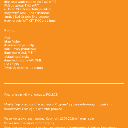
dlaczego warto sprawdzić Twój e-PIT
FAQ do usługi Twój e-PIT
e-Urząd Skarbowy obsługa online
kody weryfikacji UPO e-deklaracji
znajdź kod Urzędu Skarbowego
e-deklaracje VAT, CIT, PCC oraz inne
Pomoc
FAQ
filmy Video
dokumentacja - help
kalkulatory podatkowe
darmowy e-book PIT-11
aktualności e-pity
dane techniczne API, XML
Dysk e-pity
Twoje zgłoszenie lub opinia
Program e-pity® Najlepsze w POLSCE.
Marki: "e-pity po prostu" oraz "e-pity Program" są zarejestrowanymi znakami
towarowymi i podlegają ochronie prawnej.
Wszelkie prawa zastrzeżone. Copyright 2009-2026
e-file sp. z o.o.
Serwis ma charakter informacyjny.
Warunki korzystania z serwisu zawarte są w
Regulaminie
i
Polityce Prywatności
.