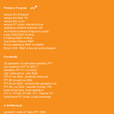
®
Pobierz
Program
e‑
pity
wersja dla Windows
wersja dla Mac OS
wersja dla Linux
wersja PIT przez internet online
aplikacje mobilne Android, iOS
archiwalna wersja Programu e-pity
e-pity 2026/2027 w fillup
e‑Faktury KSeF w fillup
Darmowa faktura KSeF
firmly aplikacja KSeF na telefon
fillup | k24 - KSeF w biurze rachunkowym
Poradniki
26 sposobów na obniżenie podatku PIT
jak wypełnić e-PIT'a 2027 ?
dostałem PIT-11 i co dalej?
ulgi i odliczenia - pity 2026
PIT-37 za 2026 - przykład, broszura
PIT-28 ryczałt za 2026
PIT-36 za 2026 - działalność gospodarcza
PIT-36L za 2026 - podatek liniowy 19%
kiedy otrzymasz zwrot podatku?
PIT-11, PIT-8C, PIT-4R i IFT - Płatnik PIT
rozliczenie PIT przez urząd skarbowy
e-Deklaracje
sprawdź i rozlicz Twój e PIT 2026