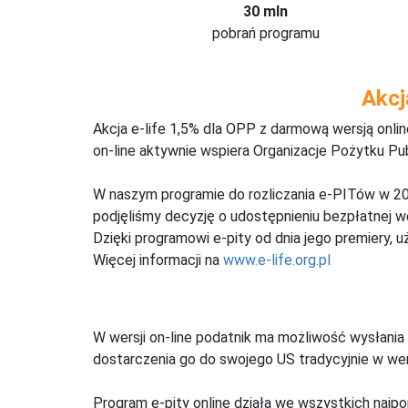
30 mln
pobrań programu
Akcj
Akcja e-life 1,5% dla OPP z darmową wersją onl
on-line aktywnie wspiera Organizacje Pożytku Pu
W naszym programie do rozliczania e-PITów w 20
podjęliśmy decyzję o udostępnieniu bezpłatnej 
Dzięki programowi e-pity od dnia jego premiery, u
Więcej informacji na
www.e-life.org.pl
W wersji on-line podatnik ma możliwość wysłania 
dostarczenia go do swojego US tradycyjnie w wers
Program e-pity online działa we wszystkich najpo