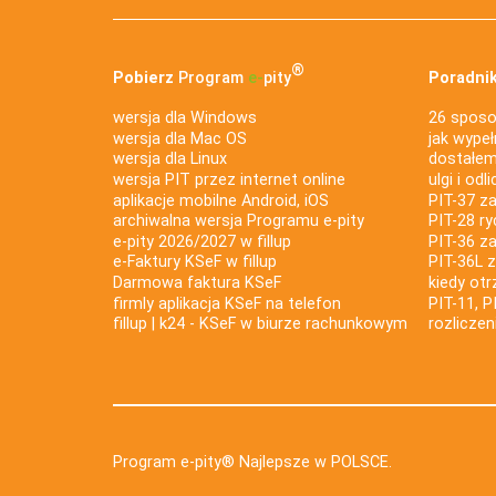
®
Pobierz
Program
e‑
pity
Poradnik
wersja dla Windows
26 sposo
wersja dla Mac OS
jak wypeł
wersja dla Linux
dostałem 
wersja PIT przez internet online
ulgi i odl
aplikacje mobilne Android, iOS
PIT-37 za
archiwalna wersja Programu e-pity
PIT-28 ry
e-pity 2026/2027 w fillup
PIT-36 z
e‑Faktury KSeF w fillup
PIT-36L 
Darmowa faktura KSeF
kiedy ot
firmly aplikacja KSeF na telefon
PIT-11, P
fillup | k24 - KSeF w biurze rachunkowym
rozlicze
Program e-pity® Najlepsze w POLSCE.