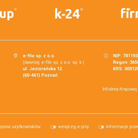
e-file sp. z o.o.
NIP: 78119
(dawniej: e-file sp. z o.o. sp. k.)
Regon: 365
ul. Jeziorańska 12
KRS: 00012
(60-461) Poznań
Infolinia Krajowe
opinie użytkowników
wesprzyj e-pity
informacje pra