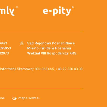
34421
Sąd Rejonowy Poznań Nowe
695953
Miasto i Wilda w Poznaniu
02973
Wydział VIII Gospodarczy KRS.
j Informacji Skarbowej: 801 055 055, +48 22 330 03 30
wne
mapa serwisu