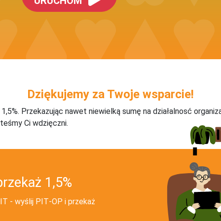
URUCHOM
Dziękujemy za Twoje wsparcie!
j 1,5%. Przekazując nawet niewielką sumę na działalnosć organiz
teśmy Ci wdzięczni.
przekaż 1,5%
T - wyślij PIT‑OP i przekaż