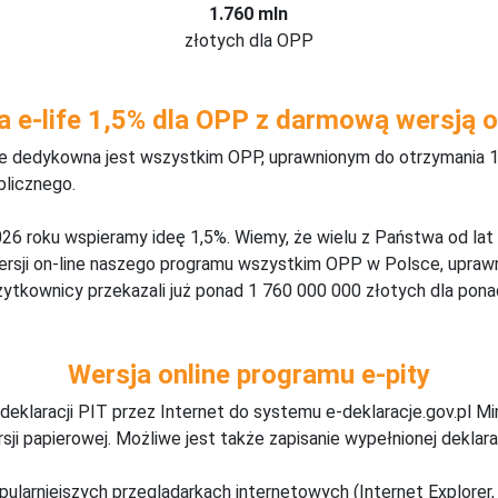
1.760 mln
złotych dla OPP
a e-life 1,5% dla OPP z darmową wersją o
ine dedykowna jest wszystkim OPP, uprawnionym do otrzymania 1
blicznego.
26 roku wspieramy ideę 1,5%. Wiemy, że wielu z Państwa od lat
wersji on-line naszego programu wszystkim OPP w Polsce, upraw
żytkownicy przekazali już ponad 1 760 000 000 złotych dla ponad
Wersja online programu e-pity
deklaracji PIT przez Internet do systemu e-deklaracje.gov.pl M
ji papierowej. Możliwe jest także zapisanie wypełnionej deklarac
pularniejszych przeglądarkach internetowych (Internet Explorer, 