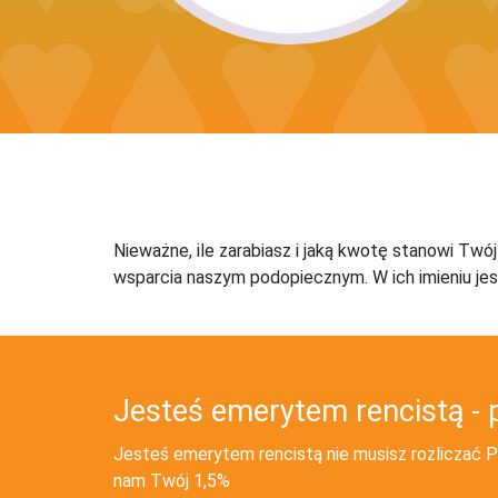
Nieważne, ile zarabiasz i jaką kwotę stanowi Twó
wsparcia naszym podopiecznym. W ich imieniu jes
Jesteś emerytem rencistą - 
Jesteś emerytem rencistą nie musisz rozliczać PI
nam Twój 1,5%