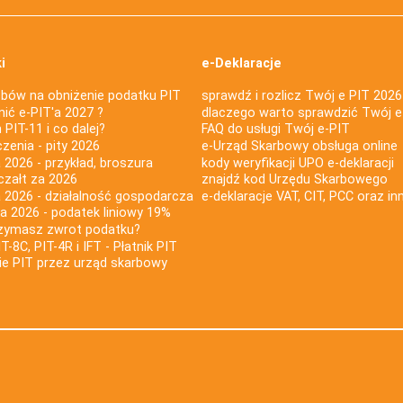
i
e-Deklaracje
bów na obniżenie podatku PIT
sprawdź i rozlicz Twój e PIT 2026
nić e-PIT'a 2027 ?
dlaczego warto sprawdzić Twój e
PIT-11 i co dalej?
FAQ do usługi Twój e-PIT
iczenia - pity 2026
e-Urząd Skarbowy obsługa online
 2026 - przykład, broszura
kody weryfikacji UPO e-deklaracji
czałt za 2026
znajdź kod Urzędu Skarbowego
a 2026 - działalność gospodarcza
e-deklaracje VAT, CIT, PCC oraz in
za 2026 - podatek liniowy 19%
rzymasz zwrot podatku?
IT-8C, PIT-4R i IFT - Płatnik PIT
nie PIT przez urząd skarbowy