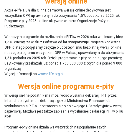
wersją online
Akcja e-life 1,5% dla OPP z darmową wersją online dedykowna jest
wszystkim OPP, uprawnionym do otrzymania 1,5% podatku za 2025 rok.
Program e-pity 2025 on-line aktywnie wspiera Organizacje Pożytku
Publicznego.
W naszym programie do rozliczania e-PITów w 2026 roku wspieramy ideę
1,5%. Wiemy, że wielu z Państwa od lat sympatyzuje i wspiera konkretne
OPP, dlatego podjęliśmy decyzję o udostępnieniu bezpłatnej wersji on-line
naszego programu wszystkim OPP w Polsce, uprawnionym do otrzymania
1,5% podatku za 2025 rok. Dzięki programowi e-pity od dnia jego premiery,
użytkownicy przekazali już ponad 1 760 000 000 złotych dla ponad 9 000
organizacji.
Więcej informacji na
www.e-life.org.pl
Wersja online programu e-pity
W wersji on-line podatnik ma możliwość wysłania deklaracji PIT przez
Internet do systemu e-deklaracje.gov.pl Ministerstwa Finansów lub
wydrukowania PIT-a i dostarczenia go do swojego US tradycyjnie w wersji
papierowej. Możliwe jest także zapisanie wypełnionej deklaracji PIT w pliku
PDF.
Program e-pity online działa we wszystkich najpopularniejszych