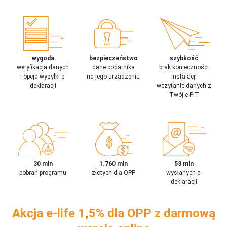
wygoda
bezpieczeństwo
szybkość
weryfikacja danych
dane podatnika
brak konieczności
i opcja wysyłki e-
na jego urządzeniu
instalacji
deklaracji
wczytanie danych z
Twój e-PIT
30 mln
1.760 mln
53 mln
pobrań programu
złotych dla OPP
wysłanych e-
deklaracji
Akcja e-life 1,5% dla OPP z darmową