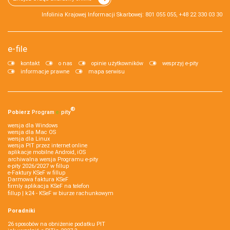
Infolinia Krajowej Informacji Skarbowej: 801 055 055, +48 22 330 03 30
e-file
kontakt
o nas
opinie użytkowników
wesprzyj e-pity
informacje prawne
mapa serwisu
®
Pobierz
Program
e‑
pity
wersja dla Windows
wersja dla Mac OS
wersja dla Linux
wersja PIT przez internet online
aplikacje mobilne Android, iOS
archiwalna wersja Programu e-pity
e-pity 2026/2027 w fillup
e‑Faktury KSeF w fillup
Darmowa faktura KSeF
firmly aplikacja KSeF na telefon
fillup | k24 - KSeF w biurze rachunkowym
Poradniki
26 sposobów na obniżenie podatku PIT