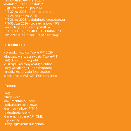
jak wypełnić e-PIT'a 2027 ?
dostałem PIT-11 i co dalej?
ulgi i odliczenia - pity 2026
PIT-37 za 2026 - przykład, broszura
PIT-28 ryczałt za 2026
PIT-36 za 2026 - działalność gospodarcza
PIT-36L za 2026 - podatek liniowy 19%
kiedy otrzymasz zwrot podatku?
PIT-11, PIT-8C, PIT-4R i IFT - Płatnik PIT
rozliczenie PIT przez urząd skarbowy
e-Deklaracje
sprawdź i rozlicz Twój e PIT 2026
dlaczego warto sprawdzić Twój e-PIT
FAQ do usługi Twój e-PIT
e-Urząd Skarbowy obsługa online
kody weryfikacji UPO e-deklaracji
znajdź kod Urzędu Skarbowego
e-deklaracje VAT, CIT, PCC oraz inne
Pomoc
FAQ
filmy Video
dokumentacja - help
kalkulatory podatkowe
darmowy e-book PIT-11
aktualności e-pity
dane techniczne API, XML
Dysk e-pity
Twoje zgłoszenie lub opinia