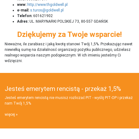
www:
http://www.thgoldwell.pl
e-mail:
s.turos@goldwell.pl
Telefon:
601621902
Adres:
UL. MARYNARKI POLSKIEJ 73, 80-557 GDAŃSK
Dziękujemy za Twoje wsparcie!
Nieważne, ile zarabiasz i jaką kwotę stanowi Twój 1,5%. Przekazując nawet
niewielką sumę na działalnosć organizacji pożytku publicznego, udzielasz
realnego wsparcia naszym podopiecznym. W ich imieniu jesteśmy Ci
wdzięczni.
Jesteś emerytem rencistą - przekaż 1,5%
Jesteś emerytem rencistą nie musisz rozliczać PIT - wyślij PIT‑OP i przekaż
nam Twój 1,5%
więcej