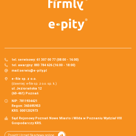
tel. serwisowy: 61 307 00 77 (08:00 - 16:00)
tel. awaryjny: 883 784 626 (16:00 - 18:00)
mail:
serwis@e-pity.pl
e-file sp. z o.o.
(dawniej: e-file sp. z o.o. sp. k.)
ul. Jeziorańska 12
(60-461) Poznań
NIP: 7811934421
Regon: 365695953
KRS: 0001202973
Sąd Rejonowy Poznań Nowe Miasto i Wilda w Poznaniu Wydział VIII
Gospodarczy KRS.
Znajdź Urząd Skarbowy online