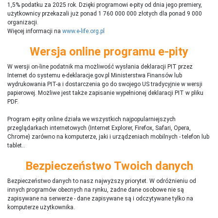
1,5% podatku za 2025 rok. Dzięki programowi e-pity od dnia jego premiery,
użytkownicy przekazali już ponad 1 760 000 000 złotych dla ponad 9 000
organizacji.
Więcej informacji na
www.e-life.org.pl
Wersja online programu e-pity
W wersji on-line podatnik ma możliwość wysłania deklaracji PIT przez
Internet do systemu e-deklaracje.gov.pl Ministerstwa Finansów lub
wydrukowania PIT-a i dostarczenia go do swojego US tradycyjnie w wersji
papierowej. Możliwe jest także zapisanie wypełnionej deklaracji PIT w pliku
PDF.
Program e-pity online działa we wszystkich najpopularniejszych
przeglądarkach internetowych (Internet Explorer, Firefox, Safari, Opera,
Chrome) zarówno na komputerze, jaki i urządzeniach mobilnych - telefon lub
tablet..
Bezpieczeństwo Twoich danych
Bezpieczeństwo danych to nasz najwyższy priorytet. W odróżnieniu od
innych programów obecnych na rynku,
ż
adne dane osobowe nie są
zapisywane na serwerze - dane zapisywane są i odczytywane tylko na
komputerze użytkownika.