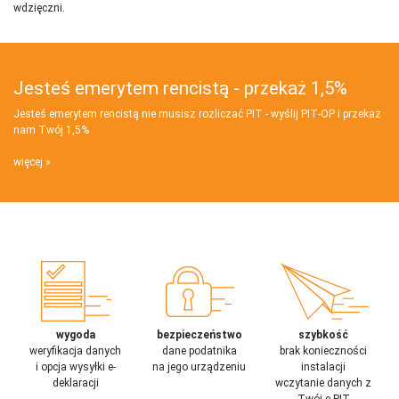
wdzięczni.
Jesteś emerytem rencistą - przekaż 1,5%
Jesteś emerytem rencistą nie musisz rozliczać PIT - wyślij PIT‑OP i przekaż
nam Twój 1,5%
więcej
wygoda
bezpieczeństwo
szybkość
weryfikacja danych
dane podatnika
brak konieczności
i opcja wysyłki e-
na jego urządzeniu
instalacji
deklaracji
wczytanie danych z
Twój e-PIT