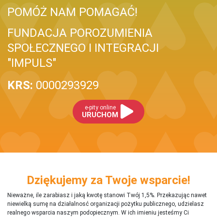
POMÓŻ NAM POMAGAĆ!
FUNDACJA POROZUMIENIA
SPOŁECZNEGO I INTEGRACJI
"IMPULS"
KRS:
0000293929
e-pity online
URUCHOM
Dziękujemy za Twoje wsparcie!
Nieważne, ile zarabiasz i jaką kwotę stanowi Twój 1,5%. Przekazując nawet
niewielką sumę na działalnosć organizacji pożytku publicznego, udzielasz
realnego wsparcia naszym podopiecznym. W ich imieniu jesteśmy Ci