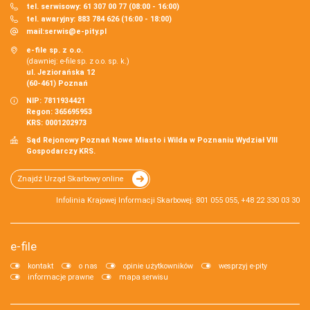
tel. serwisowy: 61 307 00 77 (08:00 - 16:00)
tel. awaryjny: 883 784 626 (16:00 - 18:00)
mail:
serwis@e-pity.pl
e-file sp. z o.o.
(dawniej: e-file sp. z o.o. sp. k.)
ul. Jeziorańska 12
(60-461) Poznań
NIP: 7811934421
Regon: 365695953
KRS: 0001202973
Sąd Rejonowy Poznań Nowe Miasto i Wilda w Poznaniu Wydział VIII
Gospodarczy KRS.
Znajdź Urząd Skarbowy online
Infolinia Krajowej Informacji Skarbowej: 801 055 055, +48 22 330 03 30
e-file
kontakt
o nas
opinie użytkowników
wesprzyj e-pity
informacje prawne
mapa serwisu