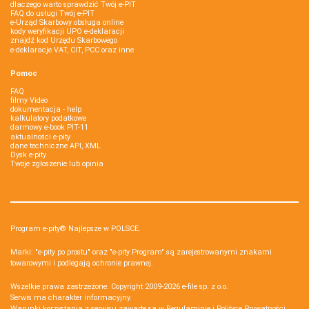
dlaczego warto sprawdzić Twój e-PIT
FAQ do usługi Twój e-PIT
e-Urząd Skarbowy obsługa online
kody weryfikacji UPO e-deklaracji
znajdź kod Urzędu Skarbowego
e-deklaracje VAT, CIT, PCC oraz inne
Pomoc
FAQ
filmy Video
dokumentacja - help
kalkulatory podatkowe
darmowy e-book PIT-11
aktualności e-pity
dane techniczne API, XML
Dysk e-pity
Twoje zgłoszenie lub opinia
Program e-pity® Najlepsze w POLSCE.
Marki: "e-pity po prostu" oraz "e-pity Program" są zarejestrowanymi znakami
towarowymi i podlegają ochronie prawnej.
Wszelkie prawa zastrzeżone. Copyright 2009-2026
e-file sp. z o.o.
Serwis ma charakter informacyjny.
Warunki korzystania z serwisu zawarte są w
Regulaminie
i
Polityce Prywatności
.