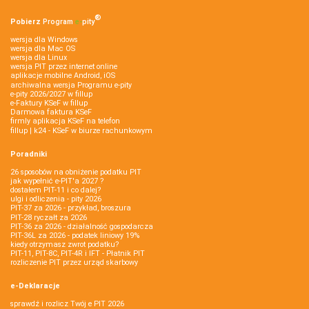
®
Pobierz
Program
e‑
pity
wersja dla Windows
wersja dla Mac OS
wersja dla Linux
wersja PIT przez internet online
aplikacje mobilne Android, iOS
archiwalna wersja Programu e-pity
e-pity 2026/2027 w fillup
e‑Faktury KSeF w fillup
Darmowa faktura KSeF
firmly aplikacja KSeF na telefon
fillup | k24 - KSeF w biurze rachunkowym
Poradniki
26 sposobów na obniżenie podatku PIT
jak wypełnić e-PIT'a 2027 ?
dostałem PIT-11 i co dalej?
ulgi i odliczenia - pity 2026
PIT-37 za 2026 - przykład, broszura
PIT-28 ryczałt za 2026
PIT-36 za 2026 - działalność gospodarcza
PIT-36L za 2026 - podatek liniowy 19%
kiedy otrzymasz zwrot podatku?
PIT-11, PIT-8C, PIT-4R i IFT - Płatnik PIT
rozliczenie PIT przez urząd skarbowy
e-Deklaracje
sprawdź i rozlicz Twój e PIT 2026