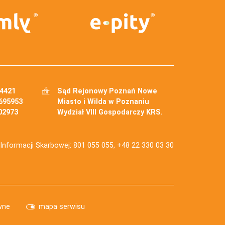
34421
Sąd Rejonowy Poznań Nowe
695953
Miasto i Wilda w Poznaniu
02973
Wydział VIII Gospodarczy KRS.
j Informacji Skarbowej: 801 055 055, +48 22 330 03 30
wne
mapa serwisu