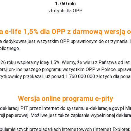
1.760 mln
złotych dla OPP
a e-life 1,5% dla OPP z darmową wersją o
ine dedykowna jest wszystkim OPP, uprawnionym do otrzymania 1
blicznego.
26 roku wspieramy ideę 1,5%. Wiemy, że wielu z Państwa od lat
wersji on-line naszego programu wszystkim OPP w Polsce, upraw
żytkownicy przekazali już ponad 1 760 000 000 złotych dla ponad
Wersja online programu e-pity
deklaracji PIT przez Internet do systemu e-deklaracje.gov.pl M
ji papierowej. Możliwe jest także zapisanie wypełnionej deklarac
pularniejszych przeglądarkach internetowych (Internet Explorer, 