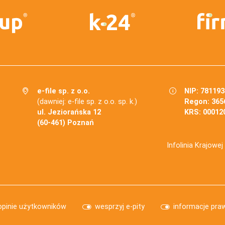
e-file sp. z o.o.
NIP: 78119
(dawniej: e-file sp. z o.o. sp. k.)
Regon: 365
ul. Jeziorańska 12
KRS: 00012
(60-461) Poznań
Infolinia Krajowe
opinie użytkowników
wesprzyj e-pity
informacje pra