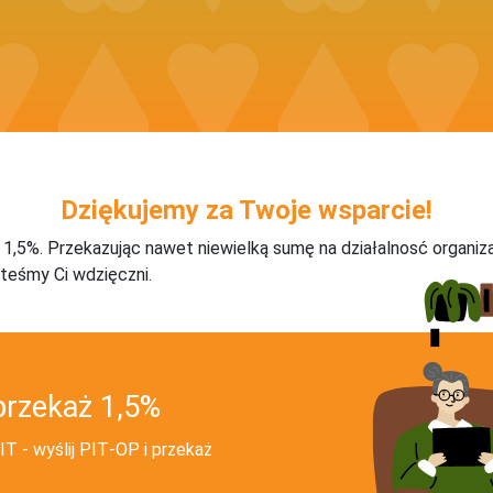
Dziękujemy za Twoje wsparcie!
j 1,5%. Przekazując nawet niewielką sumę na działalnosć organiz
teśmy Ci wdzięczni.
przekaż 1,5%
T - wyślij PIT‑OP i przekaż