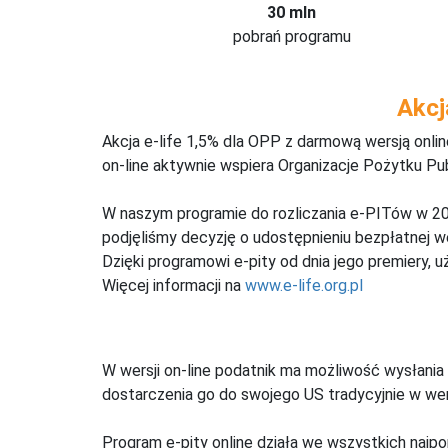
30 mln
pobrań programu
Akcj
Akcja e-life 1,5% dla OPP z darmową wersją onl
on-line aktywnie wspiera Organizacje Pożytku Pu
W naszym programie do rozliczania e-PITów w 20
podjęliśmy decyzję o udostępnieniu bezpłatnej 
Dzięki programowi e-pity od dnia jego premiery, u
Więcej informacji na
www.e-life.org.pl
W wersji on-line podatnik ma możliwość wysłania 
dostarczenia go do swojego US tradycyjnie w wers
Program e-pity online działa we wszystkich najpo