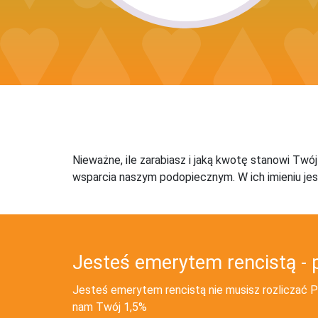
Nieważne, ile zarabiasz i jaką kwotę stanowi Twó
wsparcia naszym podopiecznym. W ich imieniu jes
Jesteś emerytem rencistą - 
Jesteś emerytem rencistą nie musisz rozliczać PI
nam Twój 1,5%