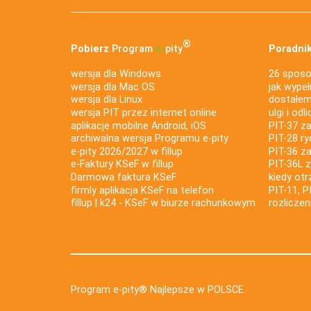
®
Pobierz
Program
e‑
pity
Poradnik
wersja dla Windows
26 sposo
wersja dla Mac OS
jak wypeł
wersja dla Linux
dostałem 
wersja PIT przez internet online
ulgi i odl
aplikacje mobilne Android, iOS
PIT-37 za
archiwalna wersja Programu e-pity
PIT-28 ry
e-pity 2026/2027 w fillup
PIT-36 z
e‑Faktury KSeF w fillup
PIT-36L 
Darmowa faktura KSeF
kiedy ot
firmly aplikacja KSeF na telefon
PIT-11, P
fillup | k24 - KSeF w biurze rachunkowym
rozlicze
Program e-pity® Najlepsze w POLSCE.