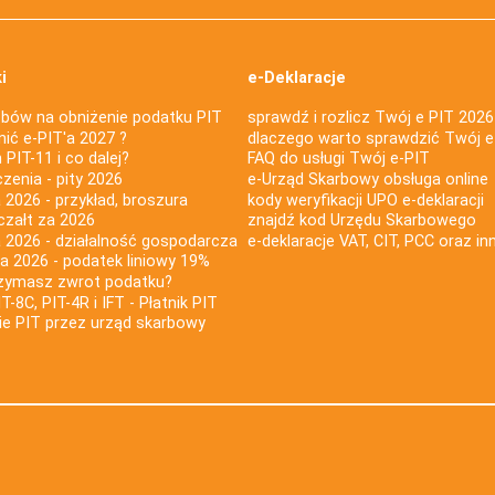
i
e-Deklaracje
bów na obniżenie podatku PIT
sprawdź i rozlicz Twój e PIT 2026
nić e-PIT'a 2027 ?
dlaczego warto sprawdzić Twój e
PIT-11 i co dalej?
FAQ do usługi Twój e-PIT
iczenia - pity 2026
e-Urząd Skarbowy obsługa online
 2026 - przykład, broszura
kody weryfikacji UPO e-deklaracji
czałt za 2026
znajdź kod Urzędu Skarbowego
a 2026 - działalność gospodarcza
e-deklaracje VAT, CIT, PCC oraz in
za 2026 - podatek liniowy 19%
rzymasz zwrot podatku?
IT-8C, PIT-4R i IFT - Płatnik PIT
nie PIT przez urząd skarbowy