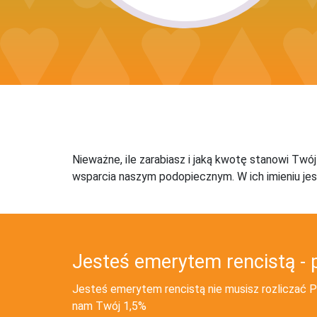
Nieważne, ile zarabiasz i jaką kwotę stanowi Twó
wsparcia naszym podopiecznym. W ich imieniu jes
Jesteś emerytem rencistą - 
Jesteś emerytem rencistą nie musisz rozliczać PI
nam Twój 1,5%