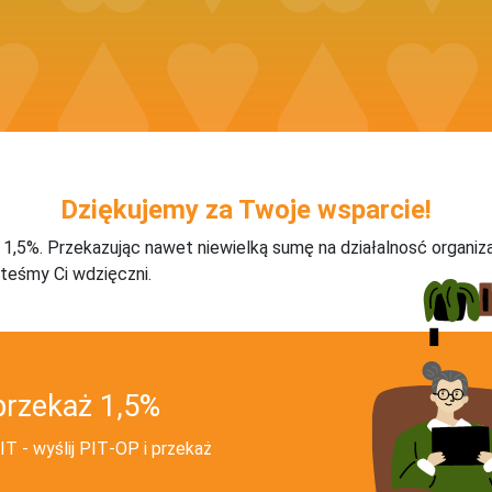
Dziękujemy za Twoje wsparcie!
j 1,5%. Przekazując nawet niewielką sumę na działalnosć organiz
teśmy Ci wdzięczni.
przekaż 1,5%
T - wyślij PIT‑OP i przekaż