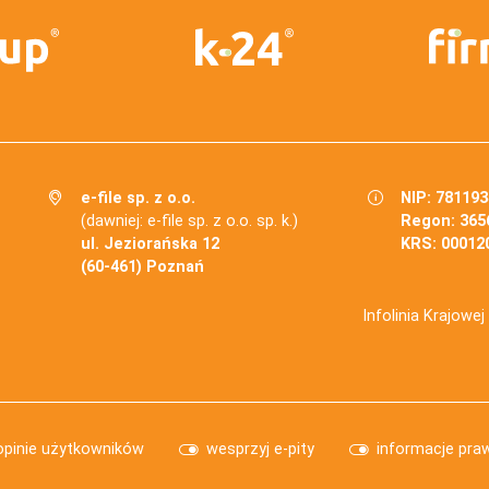
e-file sp. z o.o.
NIP: 78119
(dawniej: e-file sp. z o.o. sp. k.)
Regon: 365
ul. Jeziorańska 12
KRS: 00012
(60-461) Poznań
Infolinia Krajowe
opinie użytkowników
wesprzyj e-pity
informacje pra