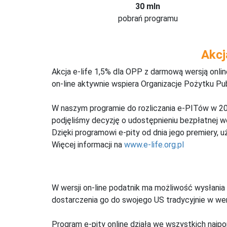
30 mln
pobrań programu
Akcj
Akcja e-life 1,5% dla OPP z darmową wersją onl
on-line aktywnie wspiera Organizacje Pożytku Pu
W naszym programie do rozliczania e-PITów w 20
podjęliśmy decyzję o udostępnieniu bezpłatnej 
Dzięki programowi e-pity od dnia jego premiery, u
Więcej informacji na
www.e-life.org.pl
W wersji on-line podatnik ma możliwość wysłania 
dostarczenia go do swojego US tradycyjnie w wers
Program e-pity online działa we wszystkich najpo