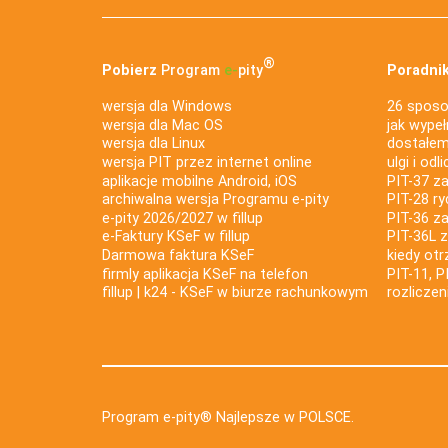
®
Pobierz
Program
e‑
pity
Poradnik
wersja dla Windows
26 sposo
wersja dla Mac OS
jak wypeł
wersja dla Linux
dostałem 
wersja PIT przez internet online
ulgi i odl
aplikacje mobilne Android, iOS
PIT-37 za
archiwalna wersja Programu e-pity
PIT-28 ry
e-pity 2026/2027 w fillup
PIT-36 z
e‑Faktury KSeF w fillup
PIT-36L 
Darmowa faktura KSeF
kiedy ot
firmly aplikacja KSeF na telefon
PIT-11, P
fillup | k24 - KSeF w biurze rachunkowym
rozlicze
Program e-pity® Najlepsze w POLSCE.