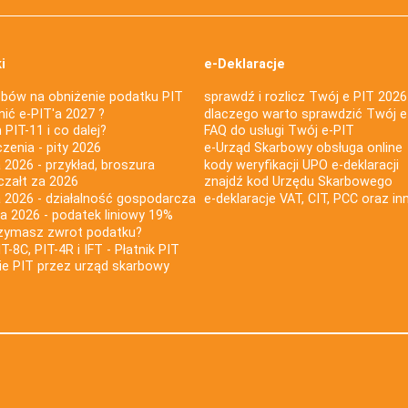
i
e-Deklaracje
bów na obniżenie podatku PIT
sprawdź i rozlicz Twój e PIT 2026
nić e-PIT'a 2027 ?
dlaczego warto sprawdzić Twój e
PIT-11 i co dalej?
FAQ do usługi Twój e-PIT
iczenia - pity 2026
e-Urząd Skarbowy obsługa online
 2026 - przykład, broszura
kody weryfikacji UPO e-deklaracji
czałt za 2026
znajdź kod Urzędu Skarbowego
a 2026 - działalność gospodarcza
e-deklaracje VAT, CIT, PCC oraz in
za 2026 - podatek liniowy 19%
rzymasz zwrot podatku?
IT-8C, PIT-4R i IFT - Płatnik PIT
nie PIT przez urząd skarbowy