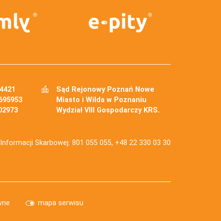
34421
Sąd Rejonowy Poznań Nowe
695953
Miasto i Wilda w Poznaniu
02973
Wydział VIII Gospodarczy KRS.
j Informacji Skarbowej: 801 055 055, +48 22 330 03 30
wne
mapa serwisu