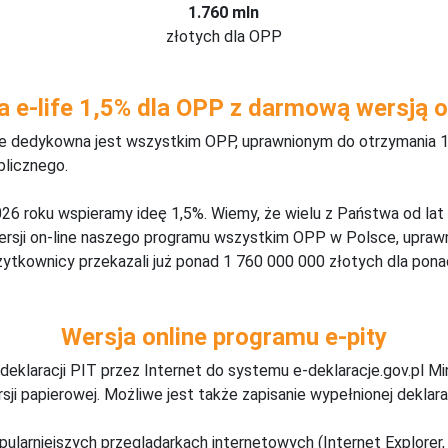
1.760 mln
złotych dla OPP
a e-life 1,5% dla OPP z darmową wersją o
ine dedykowna jest wszystkim OPP, uprawnionym do otrzymania 1
blicznego.
26 roku wspieramy ideę 1,5%. Wiemy, że wielu z Państwa od lat
wersji on-line naszego programu wszystkim OPP w Polsce, upraw
żytkownicy przekazali już ponad 1 760 000 000 złotych dla ponad
Wersja online programu e-pity
deklaracji PIT przez Internet do systemu e-deklaracje.gov.pl M
ji papierowej. Możliwe jest także zapisanie wypełnionej deklarac
pularniejszych przeglądarkach internetowych (Internet Explorer, 