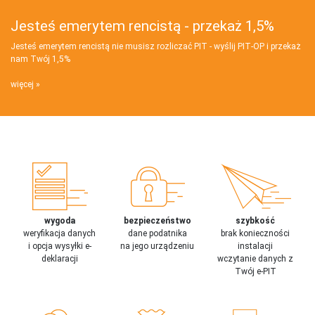
Jesteś emerytem rencistą - przekaż 1,5%
Jesteś emerytem rencistą nie musisz rozliczać PIT - wyślij PIT‑OP i przekaż
nam Twój 1,5%
więcej
wygoda
bezpieczeństwo
szybkość
weryfikacja danych
dane podatnika
brak konieczności
i opcja wysyłki e-
na jego urządzeniu
instalacji
deklaracji
wczytanie danych z
Twój e-PIT