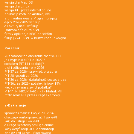
wersja dla Mac OS
wersja dla Linux
wersja PIT przez internet online
aplikacje mobilne Android, iOS
archiwalna wersja Programu e-pity
e-pity 2026/2027 w fillup
e‑Faktury KSeF w fillup
Darmowa faktura KSeF
firmly aplikacja KSeF na telefon
fillup | k24 - KSeF w biurze rachunkowym
Poradniki
26 sposobów na obniżenie podatku PIT
jak wypełnić e-PIT'a 2027 ?
dostałem PIT-11 i co dalej?
ulgi i odliczenia - pity 2026
PIT-37 za 2026 - przykład, broszura
PIT-28 ryczałt za 2026
PIT-36 za 2026 - działalność gospodarcza
PIT-36L za 2026 - podatek liniowy 19%
kiedy otrzymasz zwrot podatku?
PIT-11, PIT-8C, PIT-4R i IFT - Płatnik PIT
rozliczenie PIT przez urząd skarbowy
e-Deklaracje
sprawdź i rozlicz Twój e PIT 2026
dlaczego warto sprawdzić Twój e-PIT
FAQ do usługi Twój e-PIT
e-Urząd Skarbowy obsługa online
kody weryfikacji UPO e-deklaracji
znajdź kod Urzędu Skarbowego