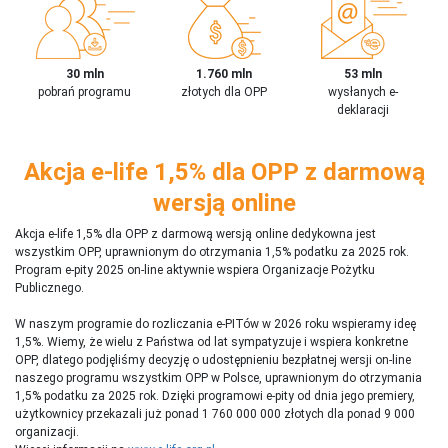
30 mln
1.760 mln
53 mln
pobrań programu
złotych dla OPP
wysłanych e-
deklaracji
Akcja e-life 1,5% dla OPP z darmową
wersją online
Akcja e-life 1,5% dla OPP z darmową wersją online dedykowna jest
wszystkim OPP, uprawnionym do otrzymania 1,5% podatku za 2025 rok.
Program e-pity 2025 on-line aktywnie wspiera Organizacje Pożytku
Publicznego.
W naszym programie do rozliczania e-PITów w 2026 roku wspieramy ideę
1,5%. Wiemy, że wielu z Państwa od lat sympatyzuje i wspiera konkretne
OPP, dlatego podjęliśmy decyzję o udostępnieniu bezpłatnej wersji on-line
naszego programu wszystkim OPP w Polsce, uprawnionym do otrzymania
1,5% podatku za 2025 rok. Dzięki programowi e-pity od dnia jego premiery,
użytkownicy przekazali już ponad 1 760 000 000 złotych dla ponad 9 000
organizacji.