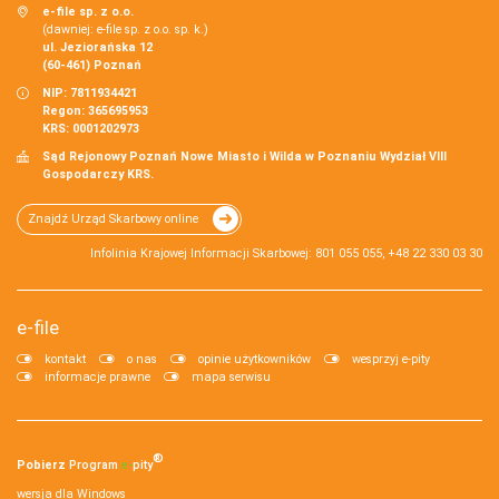
e-file sp. z o.o.
(dawniej: e-file sp. z o.o. sp. k.)
ul. Jeziorańska 12
(60-461) Poznań
NIP: 7811934421
Regon: 365695953
KRS: 0001202973
Sąd Rejonowy Poznań Nowe Miasto i Wilda w Poznaniu Wydział VIII
Gospodarczy KRS.
Znajdź Urząd Skarbowy online
Infolinia Krajowej Informacji Skarbowej: 801 055 055, +48 22 330 03 30
e-file
kontakt
o nas
opinie użytkowników
wesprzyj e-pity
informacje prawne
mapa serwisu
®
Pobierz
Program
e‑
pity
wersja dla Windows