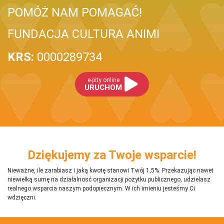
POMÓŻ NAM POMAGAĆ!
FUNDACJA CULTURA ANIMI
KRS:
0000289734
e-pity online
URUCHOM
Dziękujemy za Twoje wsparcie!
Nieważne, ile zarabiasz i jaką kwotę stanowi Twój 1,5%. Przekazując nawet
niewielką sumę na działalnosć organizacji pożytku publicznego, udzielasz
realnego wsparcia naszym podopiecznym. W ich imieniu jesteśmy Ci
wdzięczni.