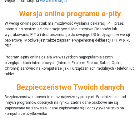
Więcej informacji na
www.e-life.org.pl
Wersja online programu e-pity
W wersji on-line podatnik ma możliwość wysłania deklaracji PIT przez
Internet do systemu e-deklaracje.gov.pl Ministerstwa Finansów lub
wydrukowania PIT-a i dostarczenia go do swojego US tradycyjnie w wersji
papierowej. Możliwe jest także zapisanie wypełnionej deklaracji PIT w pliku
PDF.
Program e-pity online działa we wszystkich najpopularniejszych
przeglądarkach internetowych (Internet Explorer, Firefox, Safari, Opera,
Chrome) zarówno na komputerze, jaki i urządzeniach mobilnych - telefon lub
tablet..
Bezpieczeństwo Twoich danych
Bezpieczeństwo danych to nasz najwyższy priorytet. W odróżnieniu od
innych programów obecnych na rynku,
ż
adne dane osobowe nie są
zapisywane na serwerze - dane zapisywane są i odczytywane tylko na
komputerze użytkownika.