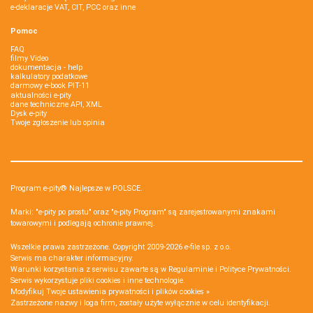
e-deklaracje VAT, CIT, PCC oraz inne
Pomoc
FAQ
filmy Video
dokumentacja - help
kalkulatory podatkowe
darmowy e-book PIT-11
aktualności e-pity
dane techniczne API, XML
Dysk e-pity
Twoje zgłoszenie lub opinia
Program e-pity® Najlepsze w POLSCE.
Marki: "e-pity po prostu" oraz "e-pity Program" są zarejestrowanymi znakami
towarowymi i podlegają ochronie prawnej.
Wszelkie prawa zastrzeżone. Copyright 2009-2026
e-file sp. z o.o.
Serwis ma charakter informacyjny.
Warunki korzystania z serwisu zawarte są w
Regulaminie
i
Polityce Prywatności
.
Serwis wykorzystuje
pliki cookies i inne technologie
.
Modyfikuj Twoje ustawienia prywatności i plików cookies »
Zastrzeżone nazwy i loga firm, zostały użyte wyłącznie w celu identyfikacji.