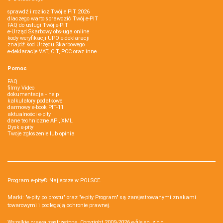
sprawdź i rozlicz Twój e PIT 2026
dlaczego warto sprawdzić Twój e-PIT
FAQ do usługi Twój e-PIT
e-Urząd Skarbowy obsługa online
kody weryfikacji UPO e-deklaracji
znajdź kod Urzędu Skarbowego
e-deklaracje VAT, CIT, PCC oraz inne
Pomoc
FAQ
filmy Video
dokumentacja - help
kalkulatory podatkowe
darmowy e-book PIT-11
aktualności e-pity
dane techniczne API, XML
Dysk e-pity
Twoje zgłoszenie lub opinia
Program e-pity® Najlepsze w POLSCE.
Marki: "e-pity po prostu" oraz "e-pity Program" są zarejestrowanymi znakami
towarowymi i podlegają ochronie prawnej.
Wszelkie prawa zastrzeżone. Copyright 2009-2026
e-file sp. z o.o.