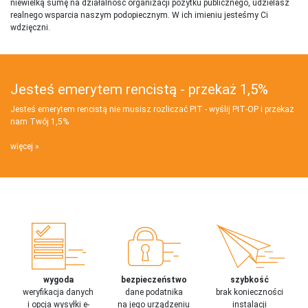
niewielką sumę na działalnosć organizacji pożytku publicznego, udzielasz
realnego wsparcia naszym podopiecznym. W ich imieniu jesteśmy Ci
wdzięczni.
Jesteś emerytem rencistą - przekaż 1,5%
Jesteś emerytem rencistą nie musisz rozliczać PIT - wyślij PIT‑OP i przekaż
nam Twój 1,5%
więcej
wygoda
bezpieczeństwo
szybkość
weryfikacja danych
dane podatnika
brak konieczności
i opcja wysyłki e-
na jego urządzeniu
instalacji