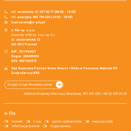
tel. serwisowy: 61 307 00 77 (08:00 - 16:00)
tel. awaryjny: 883 784 626 (16:00 - 18:00)
mail:
serwis@e-pity.pl
e-file sp. z o.o.
(dawniej: e-file sp. z o.o. sp. k.)
ul. Jeziorańska 12
(60-461) Poznań
NIP: 7811934421
Regon: 365695953
KRS: 0001202973
Sąd Rejonowy Poznań Nowe Miasto i Wilda w Poznaniu Wydział VIII
Gospodarczy KRS.
Znajdź Urząd Skarbowy online
Infolinia Krajowej Informacji Skarbowej: 801 055 055, +48 22 330 03 30
e-file
kontakt
o nas
opinie użytkowników
wesprzyj e-pity
informacje prawne
mapa serwisu