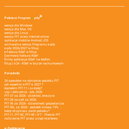
®
Pobierz
Program
e‑
pity
wersja dla Windows
wersja dla Mac OS
wersja dla Linux
wersja PIT przez internet online
aplikacje mobilne Android, iOS
archiwalna wersja Programu e-pity
e-pity 2026/2027 w fillup
e‑Faktury KSeF w fillup
Darmowa faktura KSeF
firmly aplikacja KSeF na telefon
fillup | k24 - KSeF w biurze rachunkowym
Poradniki
26 sposobów na obniżenie podatku PIT
jak wypełnić e-PIT'a 2027 ?
dostałem PIT-11 i co dalej?
ulgi i odliczenia - pity 2026
PIT-37 za 2026 - przykład, broszura
PIT-28 ryczałt za 2026
PIT-36 za 2026 - działalność gospodarcza
PIT-36L za 2026 - podatek liniowy 19%
kiedy otrzymasz zwrot podatku?
PIT-11, PIT-8C, PIT-4R i IFT - Płatnik PIT
rozliczenie PIT przez urząd skarbowy
e-Deklaracje