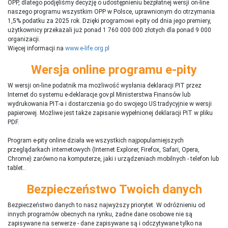
OPP, dlatego podjęliśmy decyzję o udostępnieniu bezpłatnej wersji on-line
naszego programu wszystkim OPP w Polsce, uprawnionym do otrzymania
1,5% podatku za 2025 rok. Dzięki programowi e-pity od dnia jego premiery,
użytkownicy przekazali już ponad 1 760 000 000 złotych dla ponad 9 000
organizacji.
Więcej informacji na
www.e-life.org.pl
Wersja online programu e-pity
W wersji on-line podatnik ma możliwość wysłania deklaracji PIT przez
Internet do systemu e-deklaracje.gov.pl Ministerstwa Finansów lub
wydrukowania PIT-a i dostarczenia go do swojego US tradycyjnie w wersji
papierowej. Możliwe jest także zapisanie wypełnionej deklaracji PIT w pliku
PDF.
Program e-pity online działa we wszystkich najpopularniejszych
przeglądarkach internetowych (Internet Explorer, Firefox, Safari, Opera,
Chrome) zarówno na komputerze, jaki i urządzeniach mobilnych - telefon lub
tablet..
Bezpieczeństwo Twoich danych
Bezpieczeństwo danych to nasz najwyższy priorytet. W odróżnieniu od
innych programów obecnych na rynku,
ż
adne dane osobowe nie są
zapisywane na serwerze - dane zapisywane są i odczytywane tylko na