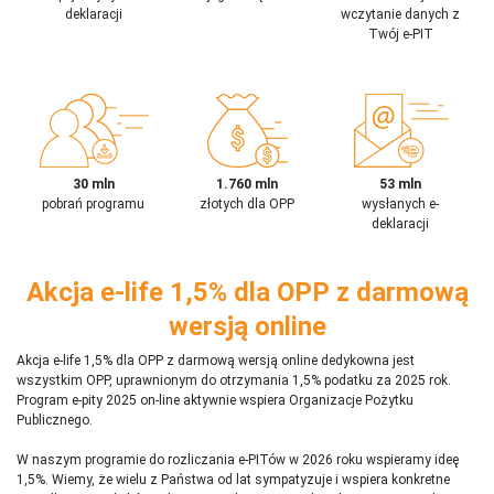
deklaracji
wczytanie danych z
Twój e-PIT
30 mln
1.760 mln
53 mln
pobrań programu
złotych dla OPP
wysłanych e-
deklaracji
Akcja e-life 1,5% dla OPP z darmową
wersją online
Akcja e-life 1,5% dla OPP z darmową wersją online dedykowna jest
wszystkim OPP, uprawnionym do otrzymania 1,5% podatku za 2025 rok.
Program e-pity 2025 on-line aktywnie wspiera Organizacje Pożytku
Publicznego.
W naszym programie do rozliczania e-PITów w 2026 roku wspieramy ideę
1,5%. Wiemy, że wielu z Państwa od lat sympatyzuje i wspiera konkretne