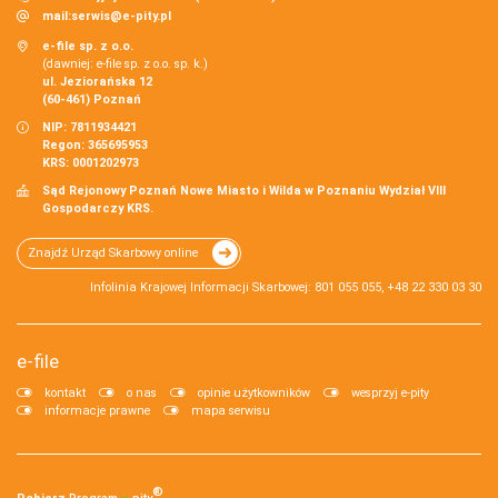
mail:
serwis@e-pity.pl
e-file sp. z o.o.
(dawniej: e-file sp. z o.o. sp. k.)
ul. Jeziorańska 12
(60-461) Poznań
NIP: 7811934421
Regon: 365695953
KRS: 0001202973
Sąd Rejonowy Poznań Nowe Miasto i Wilda w Poznaniu Wydział VIII
Gospodarczy KRS.
Znajdź Urząd Skarbowy online
Infolinia Krajowej Informacji Skarbowej: 801 055 055, +48 22 330 03 30
e-file
kontakt
o nas
opinie użytkowników
wesprzyj e-pity
informacje prawne
mapa serwisu
®