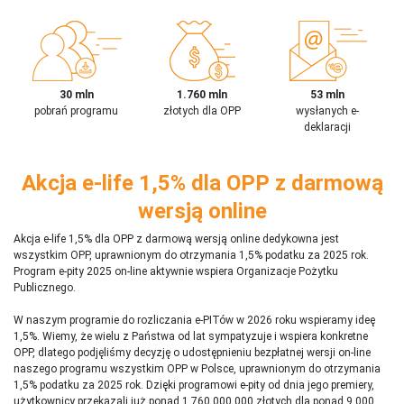
30 mln
1.760 mln
53 mln
pobrań programu
złotych dla OPP
wysłanych e-
deklaracji
Akcja e-life 1,5% dla OPP z darmową
wersją online
Akcja e-life 1,5% dla OPP z darmową wersją online dedykowna jest
wszystkim OPP, uprawnionym do otrzymania 1,5% podatku za 2025 rok.
Program e-pity 2025 on-line aktywnie wspiera Organizacje Pożytku
Publicznego.
W naszym programie do rozliczania e-PITów w 2026 roku wspieramy ideę
1,5%. Wiemy, że wielu z Państwa od lat sympatyzuje i wspiera konkretne
OPP, dlatego podjęliśmy decyzję o udostępnieniu bezpłatnej wersji on-line
naszego programu wszystkim OPP w Polsce, uprawnionym do otrzymania
1,5% podatku za 2025 rok. Dzięki programowi e-pity od dnia jego premiery,
użytkownicy przekazali już ponad 1 760 000 000 złotych dla ponad 9 000