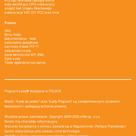
e-Urząd Skarbowy obsługa online
kody weryfikacji UPO e-deklaracji
znajdź kod Urzędu Skarbowego
e-deklaracje VAT, CIT, PCC oraz inne
Pomoc
FAQ
filmy Video
dokumentacja - help
kalkulatory podatkowe
darmowy e-book PIT-11
aktualności e-pity
dane techniczne API, XML
Dysk e-pity
Twoje zgłoszenie lub opinia
Program e-pity® Najlepsze w POLSCE.
Marki: "e-pity po prostu" oraz "e-pity Program" są zarejestrowanymi znakami
towarowymi i podlegają ochronie prawnej.
Wszelkie prawa zastrzeżone. Copyright 2009-2026
e-file sp. z o.o.
Serwis ma charakter informacyjny.
Warunki korzystania z serwisu zawarte są w
Regulaminie
i
Polityce Prywatności
.
Serwis wykorzystuje
pliki cookies i inne technologie
.