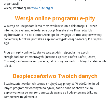
organizacji.
Więcej informacji na
www.e-life.org.pl
Wersja online programu e-pity
W wersji on-line podatnik ma możliwość wysłania deklaracji PIT przez
Internet do systemu e-deklaracje.gov.pl Ministerstwa Finansów lub
wydrukowania PIT-a i dostarczenia go do swojego US tradycyjnie w wersji
papierowej. Możliwe jest także zapisanie wypełnionej deklaracji PIT w pliku
PDF.
Program e-pity online działa we wszystkich najpopularniejszych
przeglądarkach internetowych (Internet Explorer, Firefox, Safari, Opera,
Chrome) zarówno na komputerze, jaki i urządzeniach mobilnych - telefon lub
tablet..
Bezpieczeństwo Twoich danych
Bezpieczeństwo danych to nasz najwyższy priorytet. W odróżnieniu od
innych programów obecnych na rynku,
ż
adne dane osobowe nie są
zapisywane na serwerze - dane zapisywane są i odczytywane tylko na
komputerze użytkownika.