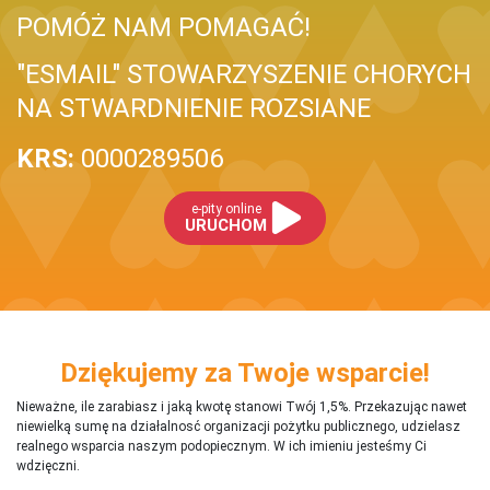
POMÓŻ NAM POMAGAĆ!
"ESMAIL" STOWARZYSZENIE CHORYCH
NA STWARDNIENIE ROZSIANE
KRS:
0000289506
e-pity online
URUCHOM
Dziękujemy za Twoje wsparcie!
Nieważne, ile zarabiasz i jaką kwotę stanowi Twój 1,5%. Przekazując nawet
niewielką sumę na działalnosć organizacji pożytku publicznego, udzielasz
realnego wsparcia naszym podopiecznym. W ich imieniu jesteśmy Ci
wdzięczni.