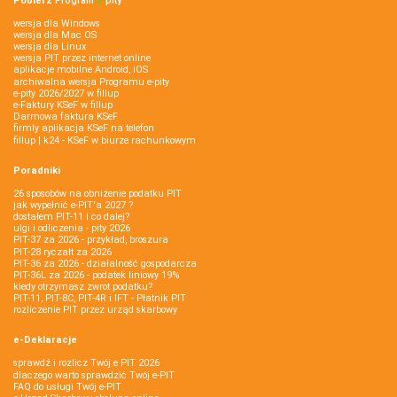
Pobierz
Program
e‑
pity
wersja dla Windows
wersja dla Mac OS
wersja dla Linux
wersja PIT przez internet online
aplikacje mobilne Android, iOS
archiwalna wersja Programu e-pity
e-pity 2026/2027 w fillup
e‑Faktury KSeF w fillup
Darmowa faktura KSeF
firmly aplikacja KSeF na telefon
fillup | k24 - KSeF w biurze rachunkowym
Poradniki
26 sposobów na obniżenie podatku PIT
jak wypełnić e-PIT'a 2027 ?
dostałem PIT-11 i co dalej?
ulgi i odliczenia - pity 2026
PIT-37 za 2026 - przykład, broszura
PIT-28 ryczałt za 2026
PIT-36 za 2026 - działalność gospodarcza
PIT-36L za 2026 - podatek liniowy 19%
kiedy otrzymasz zwrot podatku?
PIT-11, PIT-8C, PIT-4R i IFT - Płatnik PIT
rozliczenie PIT przez urząd skarbowy
e-Deklaracje
sprawdź i rozlicz Twój e PIT 2026
dlaczego warto sprawdzić Twój e-PIT
FAQ do usługi Twój e-PIT