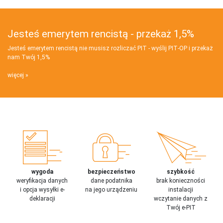
Jesteś emerytem rencistą - przekaż 1,5%
Jesteś emerytem rencistą nie musisz rozliczać PIT - wyślij PIT‑OP i przekaż
nam Twój 1,5%
więcej
wygoda
bezpieczeństwo
szybkość
weryfikacja danych
dane podatnika
brak konieczności
i opcja wysyłki e-
na jego urządzeniu
instalacji
deklaracji
wczytanie danych z
Twój e-PIT