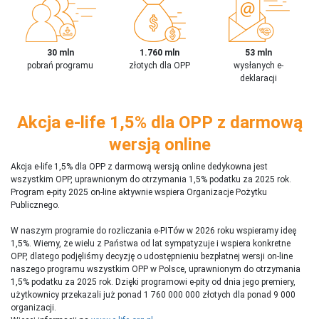
30 mln
1.760 mln
53 mln
pobrań programu
złotych dla OPP
wysłanych e-
deklaracji
Akcja e-life 1,5% dla OPP z darmową
wersją online
Akcja e-life 1,5% dla OPP z darmową wersją online dedykowna jest
wszystkim OPP, uprawnionym do otrzymania 1,5% podatku za 2025 rok.
Program e-pity 2025 on-line aktywnie wspiera Organizacje Pożytku
Publicznego.
W naszym programie do rozliczania e-PITów w 2026 roku wspieramy ideę
1,5%. Wiemy, że wielu z Państwa od lat sympatyzuje i wspiera konkretne
OPP, dlatego podjęliśmy decyzję o udostępnieniu bezpłatnej wersji on-line
naszego programu wszystkim OPP w Polsce, uprawnionym do otrzymania
1,5% podatku za 2025 rok. Dzięki programowi e-pity od dnia jego premiery,
użytkownicy przekazali już ponad 1 760 000 000 złotych dla ponad 9 000
organizacji.