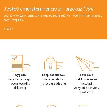
Jesteś emerytem rencistą - przekaż 1,5%
Jesteś emerytem rencistą nie musisz rozliczać PIT - wyślij PIT‑OP i przekaż
nam Twój 1,5%
więcej
wygoda
bezpieczeństwo
szybkość
weryfikacja danych
dane podatnika
brak konieczności
i opcja wysyłki e-
na jego urządzeniu
instalacji
deklaracji
wczytanie danych z
Twój e-PIT