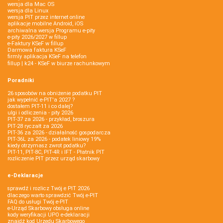
wersja dla Mac OS
wersja dla Linux
wersja PIT przez internet online
aplikacje mobilne Android, iOS
archiwalna wersja Programu e-pity
e-pity 2026/2027 w fillup
e‑Faktury KSeF w fillup
Darmowa faktura KSeF
firmly aplikacja KSeF na telefon
fillup | k24 - KSeF w biurze rachunkowym
Poradniki
26 sposobów na obniżenie podatku PIT
jak wypełnić e-PIT'a 2027 ?
dostałem PIT-11 i co dalej?
ulgi i odliczenia - pity 2026
PIT-37 za 2026 - przykład, broszura
PIT-28 ryczałt za 2026
PIT-36 za 2026 - działalność gospodarcza
PIT-36L za 2026 - podatek liniowy 19%
kiedy otrzymasz zwrot podatku?
PIT-11, PIT-8C, PIT-4R i IFT - Płatnik PIT
rozliczenie PIT przez urząd skarbowy
e-Deklaracje
sprawdź i rozlicz Twój e PIT 2026
dlaczego warto sprawdzić Twój e-PIT
FAQ do usługi Twój e-PIT
e-Urząd Skarbowy obsługa online
kody weryfikacji UPO e-deklaracji
znajdź kod Urzędu Skarbowego