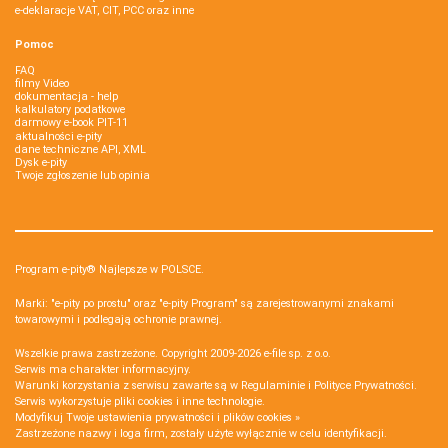
e-deklaracje VAT, CIT, PCC oraz inne
Pomoc
FAQ
filmy Video
dokumentacja - help
kalkulatory podatkowe
darmowy e-book PIT-11
aktualności e-pity
dane techniczne API, XML
Dysk e-pity
Twoje zgłoszenie lub opinia
Program e-pity® Najlepsze w POLSCE.
Marki: "e-pity po prostu" oraz "e-pity Program" są zarejestrowanymi znakami
towarowymi i podlegają ochronie prawnej.
Wszelkie prawa zastrzeżone. Copyright 2009-2026
e-file sp. z o.o.
Serwis ma charakter informacyjny.
Warunki korzystania z serwisu zawarte są w
Regulaminie
i
Polityce Prywatności
.
Serwis wykorzystuje
pliki cookies i inne technologie
.
Modyfikuj Twoje ustawienia prywatności i plików cookies »
Zastrzeżone nazwy i loga firm, zostały użyte wyłącznie w celu identyfikacji.