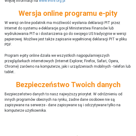
Więcej informacji na
www.e-life.org.pl
Wersja online programu e-pity
W wersji on-line podatnik ma możliwość wysłania deklaracji PIT przez
Internet do systemu e-deklaracje.gov.pl Ministerstwa Finansów lub
wydrukowania PIT-a i dostarczenia go do swojego US tradycyjnie w wersji
papierowej. Możliwe jest także zapisanie wypełnionej deklaracji PIT w pliku
PDF.
Program e-pity online działa we wszystkich najpopularniejszych
przeglądarkach internetowych (Internet Explorer, Firefox, Safari, Opera,
Chrome) zarówno na komputerze, jaki i urządzeniach mobilnych - telefon lub
tablet..
Bezpieczeństwo Twoich danych
Bezpieczeństwo danych to nasz najwyższy priorytet. W odróżnieniu od
innych programów obecnych na rynku,
ż
adne dane osobowe nie są
zapisywane na serwerze - dane zapisywane są i odczytywane tylko na
komputerze użytkownika.