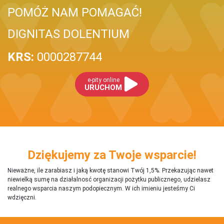
POMÓŻ NAM POMAGAĆ!
DIGNITAS DOLENTIUM
KRS:
0000287744
e-pity online
URUCHOM
Dziękujemy za Twoje wsparcie!
Nieważne, ile zarabiasz i jaką kwotę stanowi Twój 1,5%. Przekazując nawet
niewielką sumę na działalnosć organizacji pożytku publicznego, udzielasz
realnego wsparcia naszym podopiecznym. W ich imieniu jesteśmy Ci
wdzięczni.