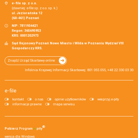
e-file sp. z o.o.
(dawniej: e-file sp. z o.o. sp. k.)
ul. Jeziorańska 12
(60-461) Poznań
NIP: 7811934421
Regon: 365695953
KRS: 0001202973
Sąd Rejonowy Poznań Nowe Miasto i Wilda w Poznaniu Wydział VIII
Gospodarczy KRS.
Znajdź Urząd Skarbowy online
Infolinia Krajowej Informacji Skarbowej: 801 055 055, +48 22 330 03 30
e-file
kontakt
o nas
opinie użytkowników
wesprzyj e-pity
informacje prawne
mapa serwisu
®
Pobierz
Program
e‑
pity
wersja dla Windows