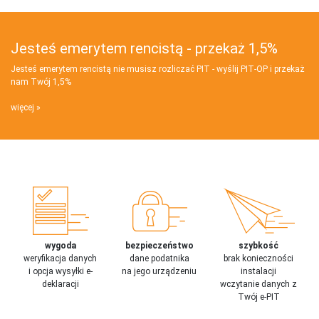
Jesteś emerytem rencistą - przekaż 1,5%
Jesteś emerytem rencistą nie musisz rozliczać PIT - wyślij PIT‑OP i przekaż
nam Twój 1,5%
więcej
wygoda
bezpieczeństwo
szybkość
weryfikacja danych
dane podatnika
brak konieczności
i opcja wysyłki e-
na jego urządzeniu
instalacji
deklaracji
wczytanie danych z
Twój e-PIT