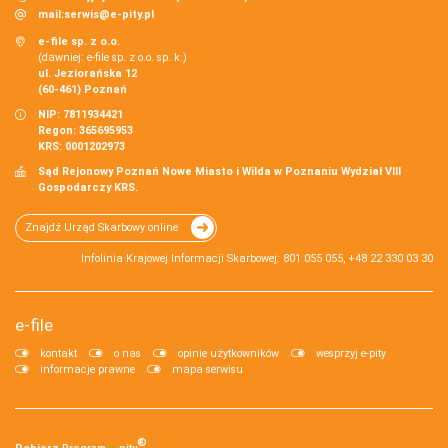
mail:
serwis@e-pity.pl
e-file sp. z o.o.
(dawniej: e-file sp. z o.o. sp. k.)
ul. Jeziorańska 12
(60-461) Poznań
NIP: 7811934421
Regon: 365695953
KRS: 0001202973
Sąd Rejonowy Poznań Nowe Miasto i Wilda w Poznaniu Wydział VIII
Gospodarczy KRS.
Znajdź Urząd Skarbowy online
Infolinia Krajowej Informacji Skarbowej: 801 055 055, +48 22 330 03 30
e-file
kontakt
o nas
opinie użytkowników
wesprzyj e-pity
informacje prawne
mapa serwisu
®