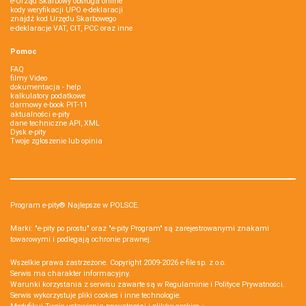
e-Urząd Skarbowy obsługa online
kody weryfikacji UPO e-deklaracji
znajdź kod Urzędu Skarbowego
e-deklaracje VAT, CIT, PCC oraz inne
Pomoc
FAQ
filmy Video
dokumentacja - help
kalkulatory podatkowe
darmowy e-book PIT-11
aktualności e-pity
dane techniczne API, XML
Dysk e-pity
Twoje zgłoszenie lub opinia
Program e-pity® Najlepsze w POLSCE.
Marki: "e-pity po prostu" oraz "e-pity Program" są zarejestrowanymi znakami
towarowymi i podlegają ochronie prawnej.
Wszelkie prawa zastrzeżone. Copyright 2009-2026
e-file sp. z o.o.
Serwis ma charakter informacyjny.
Warunki korzystania z serwisu zawarte są w
Regulaminie
i
Polityce Prywatności
.
Serwis wykorzystuje
pliki cookies i inne technologie
.