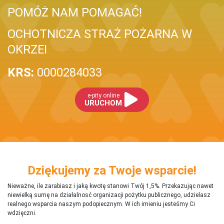
POMÓŻ NAM POMAGAĆ!
OCHOTNICZA STRAŻ POŻARNA W
OKRZEI
KRS:
0000284033
e-pity online
URUCHOM
Dziękujemy za Twoje wsparcie!
Nieważne, ile zarabiasz i jaką kwotę stanowi Twój 1,5%. Przekazując nawet
niewielką sumę na działalnosć organizacji pożytku publicznego, udzielasz
realnego wsparcia naszym podopiecznym. W ich imieniu jesteśmy Ci
wdzięczni.