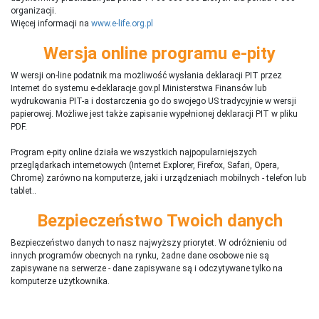
organizacji.
Więcej informacji na
www.e-life.org.pl
Wersja online programu e-pity
W wersji on-line podatnik ma możliwość wysłania deklaracji PIT przez
Internet do systemu e-deklaracje.gov.pl Ministerstwa Finansów lub
wydrukowania PIT-a i dostarczenia go do swojego US tradycyjnie w wersji
papierowej. Możliwe jest także zapisanie wypełnionej deklaracji PIT w pliku
PDF.
Program e-pity online działa we wszystkich najpopularniejszych
przeglądarkach internetowych (Internet Explorer, Firefox, Safari, Opera,
Chrome) zarówno na komputerze, jaki i urządzeniach mobilnych - telefon lub
tablet..
Bezpieczeństwo Twoich danych
Bezpieczeństwo danych to nasz najwyższy priorytet. W odróżnieniu od
innych programów obecnych na rynku,
ż
adne dane osobowe nie są
zapisywane na serwerze - dane zapisywane są i odczytywane tylko na
komputerze użytkownika.