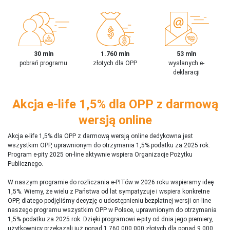
30 mln
1.760 mln
53 mln
pobrań programu
złotych dla OPP
wysłanych e-
deklaracji
Akcja e-life 1,5% dla OPP z darmową
wersją online
Akcja e-life 1,5% dla OPP z darmową wersją online dedykowna jest
wszystkim OPP, uprawnionym do otrzymania 1,5% podatku za 2025 rok.
Program e-pity 2025 on-line aktywnie wspiera Organizacje Pożytku
Publicznego.
W naszym programie do rozliczania e-PITów w 2026 roku wspieramy ideę
1,5%. Wiemy, że wielu z Państwa od lat sympatyzuje i wspiera konkretne
OPP, dlatego podjęliśmy decyzję o udostępnieniu bezpłatnej wersji on-line
naszego programu wszystkim OPP w Polsce, uprawnionym do otrzymania
1,5% podatku za 2025 rok. Dzięki programowi e-pity od dnia jego premiery,
użytkownicy przekazali już ponad 1 760 000 000 złotych dla ponad 9 000