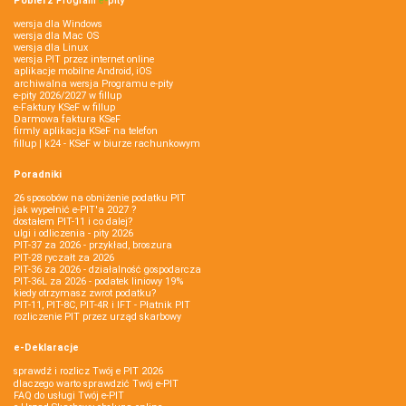
Pobierz
Program
e‑
pity
wersja dla Windows
wersja dla Mac OS
wersja dla Linux
wersja PIT przez internet online
aplikacje mobilne Android, iOS
archiwalna wersja Programu e-pity
e-pity 2026/2027 w fillup
e‑Faktury KSeF w fillup
Darmowa faktura KSeF
firmly aplikacja KSeF na telefon
fillup | k24 - KSeF w biurze rachunkowym
Poradniki
26 sposobów na obniżenie podatku PIT
jak wypełnić e-PIT'a 2027 ?
dostałem PIT-11 i co dalej?
ulgi i odliczenia - pity 2026
PIT-37 za 2026 - przykład, broszura
PIT-28 ryczałt za 2026
PIT-36 za 2026 - działalność gospodarcza
PIT-36L za 2026 - podatek liniowy 19%
kiedy otrzymasz zwrot podatku?
PIT-11, PIT-8C, PIT-4R i IFT - Płatnik PIT
rozliczenie PIT przez urząd skarbowy
e-Deklaracje
sprawdź i rozlicz Twój e PIT 2026
dlaczego warto sprawdzić Twój e-PIT
FAQ do usługi Twój e-PIT