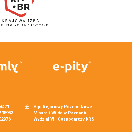
34421
Sąd Rejonowy Poznań Nowe
695953
Miasto i Wilda w Poznaniu
02973
Wydział VIII Gospodarczy KRS.