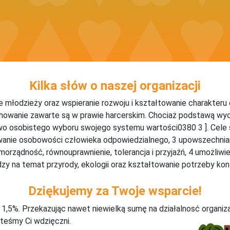
Kilka słów o naszej organizacji
 młodzieży oraz wspieranie rozwoju i kształtowanie charakteru
chowanie zawarte są w prawie harcerskim. Chociaż podstawą 
prawo osobistego wyboru swojego systemu wartości0380 3 ]. Cel
anie osobowości człowieka odpowiedzialnego, 3 upowszechniani
morządność, równouprawnienie, tolerancja i przyjaźń, 4 umożliw
zy na temat przyrody, ekologii oraz kształtowanie potrzeby kon
Dziękujemy za Twoje wsparcie!
j 1,5%. Przekazując nawet niewielką sumę na działalnosć organiz
teśmy Ci wdzięczni.