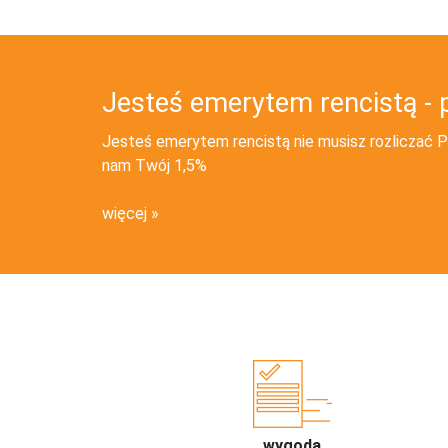
Jesteś emerytem rencistą - 
Jesteś emerytem rencistą nie musisz rozliczać PI
nam Twój 1,5%
więcej
wygoda