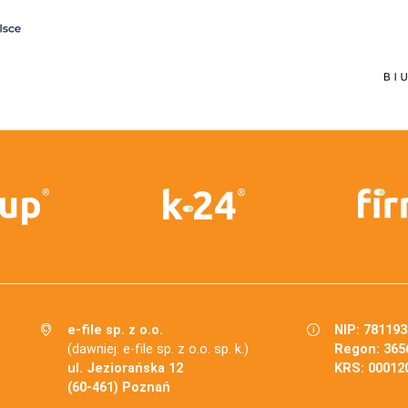
e-file sp. z o.o.
NIP: 78119
(dawniej: e-file sp. z o.o. sp. k.)
Regon: 365
ul. Jeziorańska 12
KRS: 00012
(60-461) Poznań