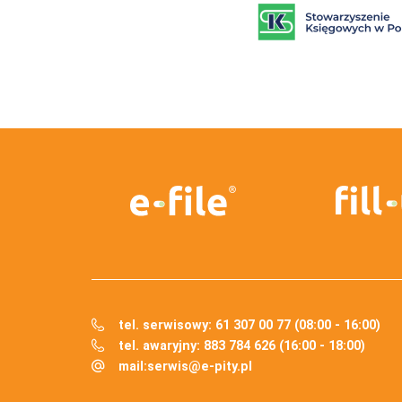
tel. serwisowy: 61 307 00 77 (08:00 - 16:00)
tel. awaryjny: 883 784 626 (16:00 - 18:00)
mail:
serwis@e-pity.pl