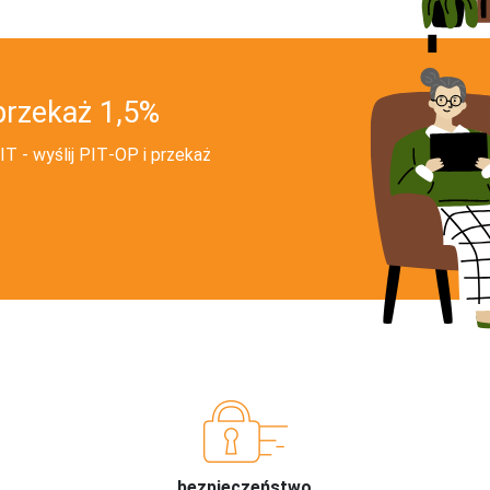
przekaż 1,5%
T - wyślij PIT‑OP i przekaż
bezpieczeństwo