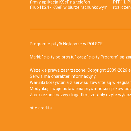
firmly aplikacja KSeF na telefon
PIT-11, P
fillup | k24 - KSeF w biurze rachunkowym
rozlicze
Program e-pity® Najlepsze w POLSCE.
Marki: "e-pity po prostu" oraz "e-pity Program" są 
Wszelkie prawa zastrzeżone. Copyright 2009-2026
e
Serwis ma charakter informacyjny.
Warunki korzystania z serwisu zawarte są w
Regula
Modyfikuj Twoje ustawienia prywatności i plików co
Zastrzeżone nazwy i loga firm, zostały użyte wyłączn
site credits