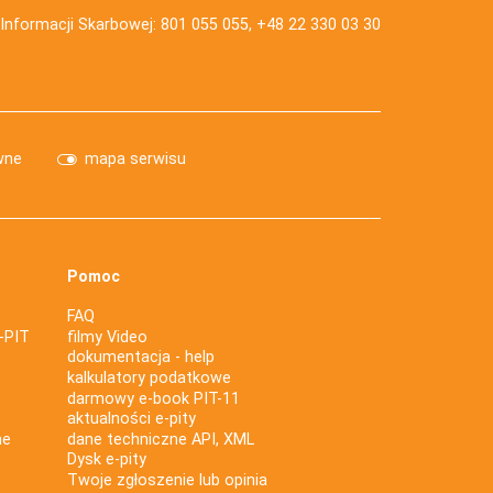
j Informacji Skarbowej: 801 055 055, +48 22 330 03 30
wne
mapa serwisu
Pomoc
FAQ
-PIT
filmy Video
dokumentacja - help
kalkulatory podatkowe
darmowy e-book PIT-11
aktualności e-pity
ne
dane techniczne API, XML
Dysk e-pity
Twoje zgłoszenie lub opinia