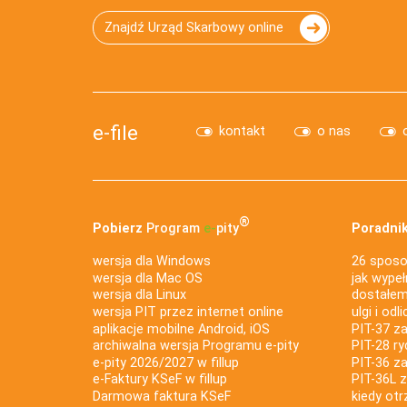
Znajdź Urząd Skarbowy online
e-file
kontakt
o nas
®
Pobierz
Program
e‑
pity
Poradnik
wersja dla Windows
26 sposo
wersja dla Mac OS
jak wypeł
wersja dla Linux
dostałem 
wersja PIT przez internet online
ulgi i odl
aplikacje mobilne Android, iOS
PIT-37 za
archiwalna wersja Programu e-pity
PIT-28 ry
e-pity 2026/2027 w fillup
PIT-36 z
e‑Faktury KSeF w fillup
PIT-36L 
Darmowa faktura KSeF
kiedy ot