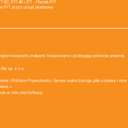
IT-8C, PIT-4R i IFT - Płatnik PIT
nie PIT przez urząd skarbowy
zarejestrowanymi znakami towarowymi i podlegają ochronie prawnej.
-file sp. z o.o.
minie
i
Polityce Prywatności
. Serwis wykorzystuje
pliki cookies i inn
okies »
ie w celu identyfikacji.