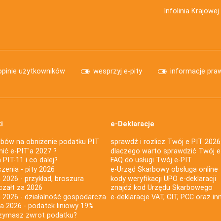
Infolinia Krajowe
opinie użytkowników
wesprzyj e-pity
informacje pra
i
e-Deklaracje
bów na obniżenie podatku PIT
sprawdź i rozlicz Twój e PIT 2026
nić e-PIT'a 2027 ?
dlaczego warto sprawdzić Twój e
PIT-11 i co dalej?
FAQ do usługi Twój e-PIT
iczenia - pity 2026
e-Urząd Skarbowy obsługa online
 2026 - przykład, broszura
kody weryfikacji UPO e-deklaracji
czałt za 2026
znajdź kod Urzędu Skarbowego
a 2026 - działalność gospodarcza
e-deklaracje VAT, CIT, PCC oraz in
za 2026 - podatek liniowy 19%
rzymasz zwrot podatku?