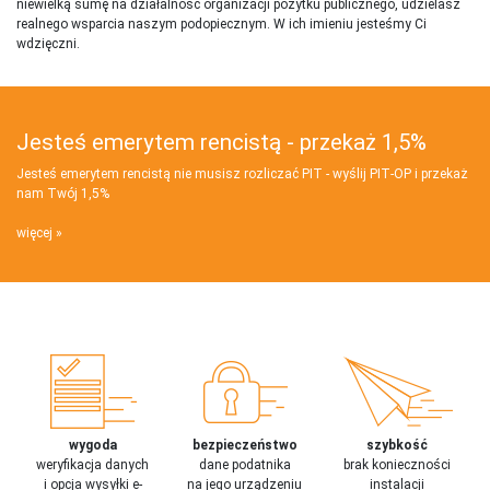
niewielką sumę na działalnosć organizacji pożytku publicznego, udzielasz
realnego wsparcia naszym podopiecznym. W ich imieniu jesteśmy Ci
wdzięczni.
Jesteś emerytem rencistą - przekaż 1,5%
Jesteś emerytem rencistą nie musisz rozliczać PIT - wyślij PIT‑OP i przekaż
nam Twój 1,5%
więcej
wygoda
bezpieczeństwo
szybkość
weryfikacja danych
dane podatnika
brak konieczności
i opcja wysyłki e-
na jego urządzeniu
instalacji