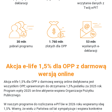
deklaracji
wczytanie danych z
Twój e-PIT
30 mln
1.760 mln
53 mln
pobrań programu
złotych dla OPP
wysłanych e-
deklaracji
Akcja e-life 1,5% dla OPP z darmową
wersją online
Akcja e-life 1,5% dla OPP z darmową wersją online dedykowna jest
wszystkim OPP, uprawnionym do otrzymania 1,5% podatku za 2025 rok.
Program e-pity 2025 on-line aktywnie wspiera Organizacje Pożytku
Publicznego.
W naszym programie do rozliczania e-PITów w 2026 roku wspieramy ideę
1,5%. Wiemy, że wielu z Państwa od lat sympatyzuje i wspiera konkretne