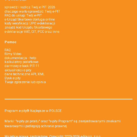
sprawdź i rozlicz Twój e PIT 2026
dlaczego warto sprawdzić Twój e-PIT
FAQ do usługi Twój e-PIT
e-Urząd Skarbowy obsługa online
kody weryfikacji UPO e-deklaracji
znajdź kod Urzędu Skarbowego
e-deklaracje VAT, CIT, PCC oraz inne
Pomoc
FAQ
filmy Video
dokumentacja - help
kalkulatory podatkowe
darmowy e-book PIT-11
aktualności e-pity
dane techniczne API, XML
Dysk e-pity
Twoje zgłoszenie lub opinia
Program e-pity® Najlepsze w POLSCE.
Marki: "e-pity po prostu" oraz "e-pity Program" są zarejestrowanymi znakami
towarowymi i podlegają ochronie prawnej.
Wszelkie prawa zastrzeżone. Copyright 2009-2026
e-file sp. z o.o.