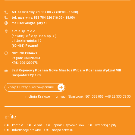
tel. serwisowy: 61 307 00 77 (08:00 - 16:00)
tel. awaryjny: 883 784 626 (16:00 - 18:00)
mail:
serwis@e-pity.pl
e-file sp. z o.o.
(dawniej: e-file sp. z o.o. sp. k.)
ul. Jeziorańska 12
(60-461) Poznań
NIP: 7811934421
Regon: 365695953
KRS: 0001202973
Sąd Rejonowy Poznań Nowe Miasto i Wilda w Poznaniu Wydział VIII
Gospodarczy KRS.
Znajdź Urząd Skarbowy online
Infolinia Krajowej Informacji Skarbowej: 801 055 055, +48 22 330 03 30
e-file
kontakt
o nas
opinie użytkowników
wesprzyj e-pity
informacje prawne
mapa serwisu