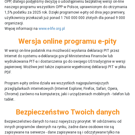
OPP, dlatego podjęliśmy decyzję o udostępnieniu bezpłatnej wersji on-line
naszego programu wszystkim OPP w Polsce, uprawnionym do otrzymania
1,5% podatku za 2025 rok. Dzięki programowi e-pity od dnia jego premiery,
użytkownicy przekazali już ponad 1 760 000 000 złotych dla ponad 9 000
organizacji.
Więcej informacji na
www.e-life.org.pl
Wersja online programu e-pity
W wersji on-line podatnik ma możliwość wysłania deklaracji PIT przez
Internet do systemu e-deklaracje.gov.pl Ministerstwa Finansów lub
wydrukowania PIT-a i dostarczenia go do swojego US tradycyjnie w wersji
papierowej. Możliwe jest także zapisanie wypełnionej deklaracji PIT w pliku
PDF.
Program e-pity online działa we wszystkich najpopularniejszych
przeglądarkach internetowych (Internet Explorer, Firefox, Safari, Opera,
Chrome) zarówno na komputerze, jaki i urządzeniach mobilnych - telefon lub
tablet..
Bezpieczeństwo Twoich danych
Bezpieczeństwo danych to nasz najwyższy priorytet. W odróżnieniu od
innych programów obecnych na rynku,
ż
adne dane osobowe nie są
zapisywane na serwerze - dane zapisywane są i odczytywane tylko na