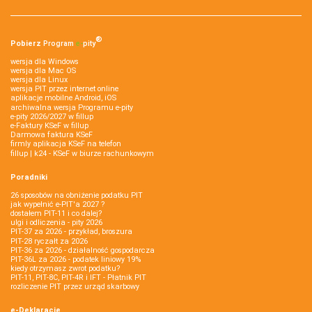
®
Pobierz
Program
e‑
pity
wersja dla Windows
wersja dla Mac OS
wersja dla Linux
wersja PIT przez internet online
aplikacje mobilne Android, iOS
archiwalna wersja Programu e-pity
e-pity 2026/2027 w fillup
e‑Faktury KSeF w fillup
Darmowa faktura KSeF
firmly aplikacja KSeF na telefon
fillup | k24 - KSeF w biurze rachunkowym
Poradniki
26 sposobów na obniżenie podatku PIT
jak wypełnić e-PIT'a 2027 ?
dostałem PIT-11 i co dalej?
ulgi i odliczenia - pity 2026
PIT-37 za 2026 - przykład, broszura
PIT-28 ryczałt za 2026
PIT-36 za 2026 - działalność gospodarcza
PIT-36L za 2026 - podatek liniowy 19%
kiedy otrzymasz zwrot podatku?
PIT-11, PIT-8C, PIT-4R i IFT - Płatnik PIT
rozliczenie PIT przez urząd skarbowy
e-Deklaracje