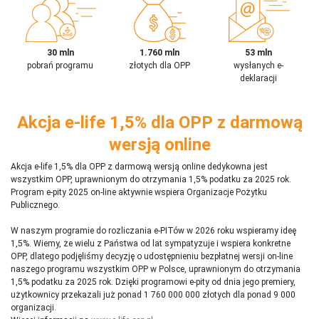
30 mln
1.760 mln
53 mln
pobrań programu
złotych dla OPP
wysłanych e-
deklaracji
Akcja e-life 1,5% dla OPP z darmową
wersją online
Akcja e-life 1,5% dla OPP z darmową wersją online dedykowna jest
wszystkim OPP, uprawnionym do otrzymania 1,5% podatku za 2025 rok.
Program e-pity 2025 on-line aktywnie wspiera Organizacje Pożytku
Publicznego.
W naszym programie do rozliczania e-PITów w 2026 roku wspieramy ideę
1,5%. Wiemy, że wielu z Państwa od lat sympatyzuje i wspiera konkretne
OPP, dlatego podjęliśmy decyzję o udostępnieniu bezpłatnej wersji on-line
naszego programu wszystkim OPP w Polsce, uprawnionym do otrzymania
1,5% podatku za 2025 rok. Dzięki programowi e-pity od dnia jego premiery,
użytkownicy przekazali już ponad 1 760 000 000 złotych dla ponad 9 000
organizacji.