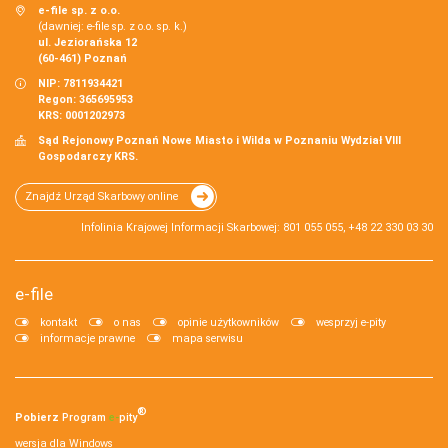
e-file sp. z o.o.
(dawniej: e-file sp. z o.o. sp. k.)
ul. Jeziorańska 12
(60-461) Poznań
NIP: 7811934421
Regon: 365695953
KRS: 0001202973
Sąd Rejonowy Poznań Nowe Miasto i Wilda w Poznaniu Wydział VIII
Gospodarczy KRS.
Znajdź Urząd Skarbowy online
Infolinia Krajowej Informacji Skarbowej: 801 055 055, +48 22 330 03 30
e-file
kontakt
o nas
opinie użytkowników
wesprzyj e-pity
informacje prawne
mapa serwisu
®
Pobierz
Program
e‑
pity
wersja dla Windows