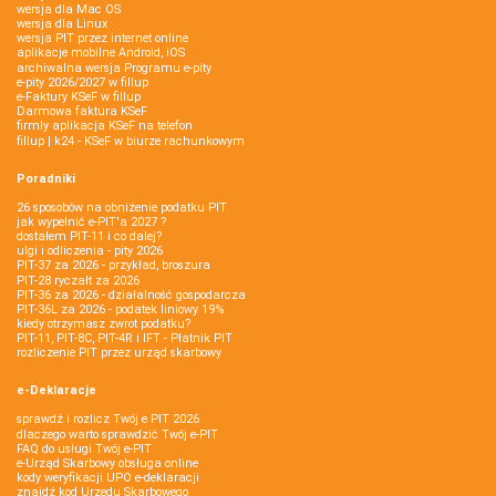
wersja dla Mac OS
wersja dla Linux
wersja PIT przez internet online
aplikacje mobilne Android, iOS
archiwalna wersja Programu e-pity
e-pity 2026/2027 w fillup
e‑Faktury KSeF w fillup
Darmowa faktura KSeF
firmly aplikacja KSeF na telefon
fillup | k24 - KSeF w biurze rachunkowym
Poradniki
26 sposobów na obniżenie podatku PIT
jak wypełnić e-PIT'a 2027 ?
dostałem PIT-11 i co dalej?
ulgi i odliczenia - pity 2026
PIT-37 za 2026 - przykład, broszura
PIT-28 ryczałt za 2026
PIT-36 za 2026 - działalność gospodarcza
PIT-36L za 2026 - podatek liniowy 19%
kiedy otrzymasz zwrot podatku?
PIT-11, PIT-8C, PIT-4R i IFT - Płatnik PIT
rozliczenie PIT przez urząd skarbowy
e-Deklaracje
sprawdź i rozlicz Twój e PIT 2026
dlaczego warto sprawdzić Twój e-PIT
FAQ do usługi Twój e-PIT
e-Urząd Skarbowy obsługa online
kody weryfikacji UPO e-deklaracji
znajdź kod Urzędu Skarbowego