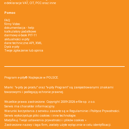
e-deklaracje VAT, CIT, PCC oraz inne
Pomoc
FAQ
filmy Video
dokumentacja - help
kalkulatory podatkowe
darmowy e-book PIT-11
aktualności e-pity
dane techniczne API, XML
Dysk e-pity
Twoje zgłoszenie lub opinia
Program e-pity® Najlepsze w POLSCE.
Marki: "e-pity po prostu" oraz "e-pity Program" są zarejestrowanymi znakami
towarowymi i podlegają ochronie prawnej.
Wszelkie prawa zastrzeżone. Copyright 2009-2026
e-file sp. z o.o.
Serwis ma charakter informacyjny.
Warunki korzystania z serwisu zawarte są w
Regulaminie
i
Polityce Prywatności
.
Serwis wykorzystuje
pliki cookies i inne technologie
.
Modyfikuj Twoje ustawienia prywatności i plików cookies »
Zastrzeżone nazwy i loga firm, zostały użyte wyłącznie w celu identyfikacji.