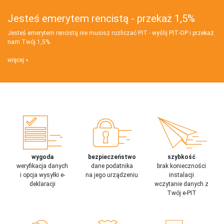
Jesteś emerytem rencistą - przekaż 1,5%
Jesteś emerytem rencistą nie musisz rozliczać PIT - wyślij PIT‑OP i przekaż
nam Twój 1,5%
więcej
wygoda
bezpieczeństwo
szybkość
weryfikacja danych
dane podatnika
brak konieczności
i opcja wysyłki e-
na jego urządzeniu
instalacji
deklaracji
wczytanie danych z
Twój e-PIT