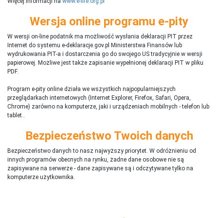
Więcej informacji na
www.e-life.org.pl
Wersja online programu e-pity
W wersji on-line podatnik ma możliwość wysłania deklaracji PIT przez
Internet do systemu e-deklaracje.gov.pl Ministerstwa Finansów lub
wydrukowania PIT-a i dostarczenia go do swojego US tradycyjnie w wersji
papierowej. Możliwe jest także zapisanie wypełnionej deklaracji PIT w pliku
PDF.
Program e-pity online działa we wszystkich najpopularniejszych
przeglądarkach internetowych (Internet Explorer, Firefox, Safari, Opera,
Chrome) zarówno na komputerze, jaki i urządzeniach mobilnych - telefon lub
tablet..
Bezpieczeństwo Twoich danych
Bezpieczeństwo danych to nasz najwyższy priorytet. W odróżnieniu od
innych programów obecnych na rynku,
ż
adne dane osobowe nie są
zapisywane na serwerze - dane zapisywane są i odczytywane tylko na
komputerze użytkownika.