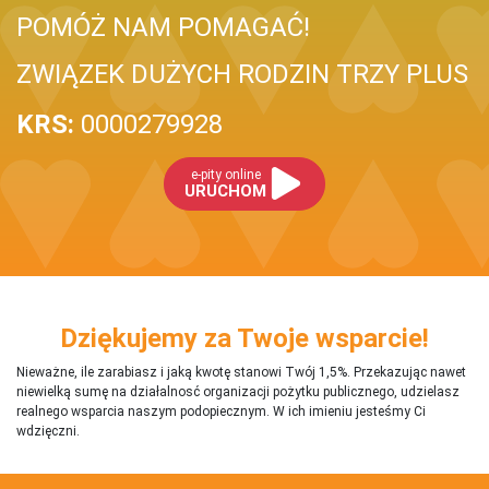
POMÓŻ NAM POMAGAĆ!
ZWIĄZEK DUŻYCH RODZIN TRZY PLUS
KRS:
0000279928
e-pity online
URUCHOM
Dziękujemy za Twoje wsparcie!
Nieważne, ile zarabiasz i jaką kwotę stanowi Twój 1,5%. Przekazując nawet
niewielką sumę na działalnosć organizacji pożytku publicznego, udzielasz
realnego wsparcia naszym podopiecznym. W ich imieniu jesteśmy Ci
wdzięczni.