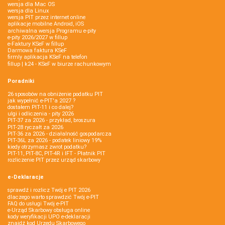
wersja dla Mac OS
wersja dla Linux
wersja PIT przez internet online
aplikacje mobilne Android, iOS
archiwalna wersja Programu e-pity
e-pity 2026/2027 w fillup
e‑Faktury KSeF w fillup
Darmowa faktura KSeF
firmly aplikacja KSeF na telefon
fillup | k24 - KSeF w biurze rachunkowym
Poradniki
26 sposobów na obniżenie podatku PIT
jak wypełnić e-PIT'a 2027 ?
dostałem PIT-11 i co dalej?
ulgi i odliczenia - pity 2026
PIT-37 za 2026 - przykład, broszura
PIT-28 ryczałt za 2026
PIT-36 za 2026 - działalność gospodarcza
PIT-36L za 2026 - podatek liniowy 19%
kiedy otrzymasz zwrot podatku?
PIT-11, PIT-8C, PIT-4R i IFT - Płatnik PIT
rozliczenie PIT przez urząd skarbowy
e-Deklaracje
sprawdź i rozlicz Twój e PIT 2026
dlaczego warto sprawdzić Twój e-PIT
FAQ do usługi Twój e-PIT
e-Urząd Skarbowy obsługa online
kody weryfikacji UPO e-deklaracji
znajdź kod Urzędu Skarbowego