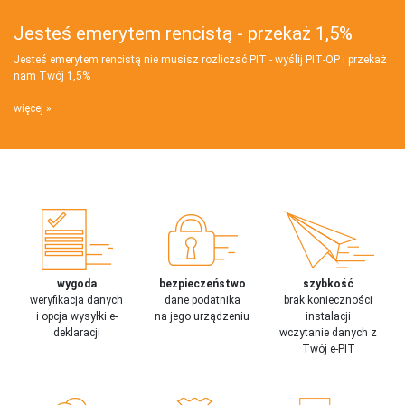
Jesteś emerytem rencistą - przekaż 1,5%
Jesteś emerytem rencistą nie musisz rozliczać PIT - wyślij PIT‑OP i przekaż
nam Twój 1,5%
więcej
wygoda
bezpieczeństwo
szybkość
weryfikacja danych
dane podatnika
brak konieczności
i opcja wysyłki e-
na jego urządzeniu
instalacji
deklaracji
wczytanie danych z
Twój e-PIT