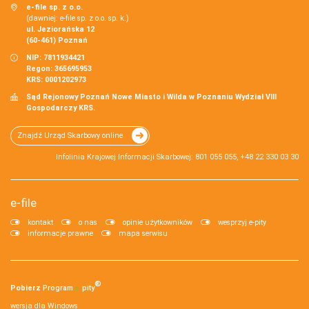
e-file sp. z o.o.
(dawniej: e-file sp. z o.o. sp. k.)
ul. Jeziorańska 12
(60-461) Poznań
NIP: 7811934421
Regon: 365695953
KRS: 0001202973
Sąd Rejonowy Poznań Nowe Miasto i Wilda w Poznaniu Wydział VIII
Gospodarczy KRS.
Znajdź Urząd Skarbowy online
Infolinia Krajowej Informacji Skarbowej: 801 055 055, +48 22 330 03 30
e-file
kontakt
o nas
opinie użytkowników
wesprzyj e-pity
informacje prawne
mapa serwisu
®
Pobierz
Program
e‑
pity
wersja dla Windows