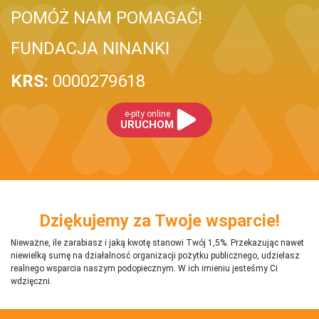
POMÓŻ NAM POMAGAĆ!
FUNDACJA NINANKI
KRS:
0000279618
e-pity online
URUCHOM
Dziękujemy za Twoje wsparcie!
Nieważne, ile zarabiasz i jaką kwotę stanowi Twój 1,5%. Przekazując nawet
niewielką sumę na działalnosć organizacji pożytku publicznego, udzielasz
realnego wsparcia naszym podopiecznym. W ich imieniu jesteśmy Ci
wdzięczni.