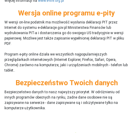
Więcej informacji na
www.e-life.org.pl
Wersja online programu e-pity
W wersji on-line podatnik ma możliwość wysłania deklaracji PIT przez
Internet do systemu e-deklaracje.gov.pl Ministerstwa Finansów lub
wydrukowania PIT-a i dostarczenia go do swojego US tradycyjnie w wersji
papierowej. Możliwe jest także zapisanie wypełnionej deklaracji PIT w pliku
PDF.
Program e-pity online działa we wszystkich najpopularniejszych
przeglądarkach internetowych (Internet Explorer, Firefox, Safari, Opera,
Chrome) zarówno na komputerze, jaki i urządzeniach mobilnych - telefon lub
tablet..
Bezpieczeństwo Twoich danych
Bezpieczeństwo danych to nasz najwyższy priorytet. W odróżnieniu od
innych programów obecnych na rynku,
ż
adne dane osobowe nie są
zapisywane na serwerze - dane zapisywane są i odczytywane tylko na
komputerze użytkownika.