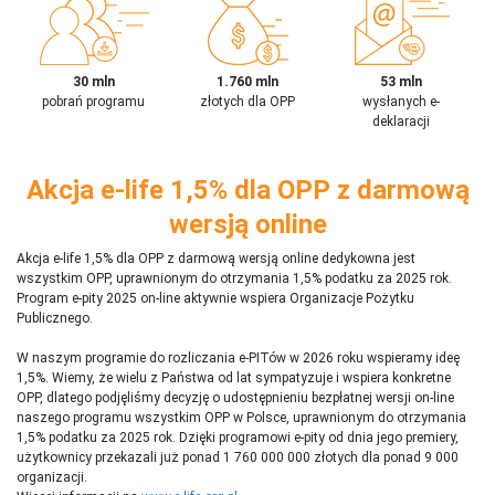
30 mln
1.760 mln
53 mln
pobrań programu
złotych dla OPP
wysłanych e-
deklaracji
Akcja e-life 1,5% dla OPP z darmową
wersją online
Akcja e-life 1,5% dla OPP z darmową wersją online dedykowna jest
wszystkim OPP, uprawnionym do otrzymania 1,5% podatku za 2025 rok.
Program e-pity 2025 on-line aktywnie wspiera Organizacje Pożytku
Publicznego.
W naszym programie do rozliczania e-PITów w 2026 roku wspieramy ideę
1,5%. Wiemy, że wielu z Państwa od lat sympatyzuje i wspiera konkretne
OPP, dlatego podjęliśmy decyzję o udostępnieniu bezpłatnej wersji on-line
naszego programu wszystkim OPP w Polsce, uprawnionym do otrzymania
1,5% podatku za 2025 rok. Dzięki programowi e-pity od dnia jego premiery,
użytkownicy przekazali już ponad 1 760 000 000 złotych dla ponad 9 000
organizacji.