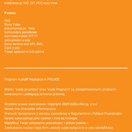
e-deklaracje VAT, CIT, PCC oraz inne
Pomoc
FAQ
filmy Video
dokumentacja - help
kalkulatory podatkowe
darmowy e-book PIT-11
aktualności e-pity
dane techniczne API, XML
Dysk e-pity
Twoje zgłoszenie lub opinia
Program e-pity® Najlepsze w POLSCE.
Marki: "e-pity po prostu" oraz "e-pity Program" są zarejestrowanymi znakami
towarowymi i podlegają ochronie prawnej.
Wszelkie prawa zastrzeżone. Copyright 2009-2026
e-file sp. z o.o.
Serwis ma charakter informacyjny.
Warunki korzystania z serwisu zawarte są w
Regulaminie
i
Polityce Prywatności
.
Serwis wykorzystuje
pliki cookies i inne technologie
.
Modyfikuj Twoje ustawienia prywatności i plików cookies »
Zastrzeżone nazwy i loga firm, zostały użyte wyłącznie w celu identyfikacji.