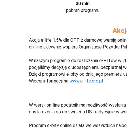
30 mln
pobrań programu
Akcj
Akcja e-life 1,5% dla OPP z darmową wersją onl
on-line aktywnie wspiera Organizacje Pożytku Pu
W naszym programie do rozliczania e-PITów w 20
podjęliśmy decyzję o udostępnieniu bezpłatnej 
Dzięki programowi e-pity od dnia jego premiery, u
Więcej informacji na
www.e-life.org.pl
W wersji on-line podatnik ma możliwość wysłania 
dostarczenia go do swojego US tradycyjnie w wers
Program e-pity online działa we wszystkich najpo