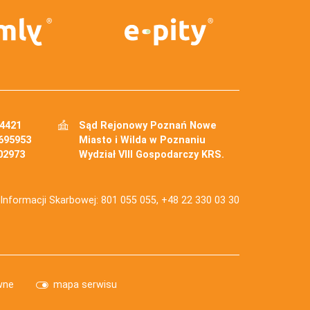
34421
Sąd Rejonowy Poznań Nowe
695953
Miasto i Wilda w Poznaniu
02973
Wydział VIII Gospodarczy KRS.
j Informacji Skarbowej: 801 055 055, +48 22 330 03 30
wne
mapa serwisu