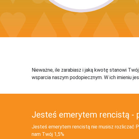
Nieważne, ile zarabiasz i jaką kwotę stanowi Twó
wsparcia naszym podopiecznym. W ich imieniu jes
Jesteś emerytem rencistą - 
Jesteś emerytem rencistą nie musisz rozliczać PI
nam Twój 1,5%