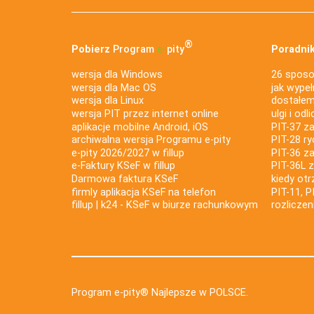
®
Pobierz
Program
e‑
pity
Poradnik
wersja dla Windows
26 sposo
wersja dla Mac OS
jak wypeł
wersja dla Linux
dostałem 
wersja PIT przez internet online
ulgi i odl
aplikacje mobilne Android, iOS
PIT-37 za
archiwalna wersja Programu e-pity
PIT-28 ry
e-pity 2026/2027 w fillup
PIT-36 z
e‑Faktury KSeF w fillup
PIT-36L 
Darmowa faktura KSeF
kiedy ot
firmly aplikacja KSeF na telefon
PIT-11, P
fillup | k24 - KSeF w biurze rachunkowym
rozlicze
Program e-pity® Najlepsze w POLSCE.