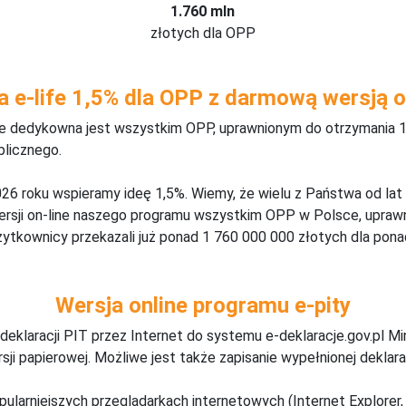
1.760 mln
złotych dla OPP
a e-life 1,5% dla OPP z darmową wersją o
ine dedykowna jest wszystkim OPP, uprawnionym do otrzymania 1
blicznego.
26 roku wspieramy ideę 1,5%. Wiemy, że wielu z Państwa od lat
wersji on-line naszego programu wszystkim OPP w Polsce, upraw
żytkownicy przekazali już ponad 1 760 000 000 złotych dla ponad
Wersja online programu e-pity
deklaracji PIT przez Internet do systemu e-deklaracje.gov.pl M
ji papierowej. Możliwe jest także zapisanie wypełnionej deklarac
pularniejszych przeglądarkach internetowych (Internet Explorer, 