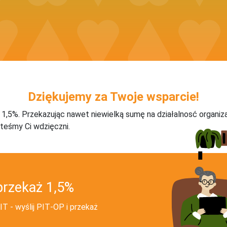
Dziękujemy za Twoje wsparcie!
j 1,5%. Przekazując nawet niewielką sumę na działalnosć organiz
teśmy Ci wdzięczni.
przekaż 1,5%
T - wyślij PIT‑OP i przekaż