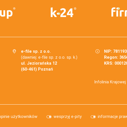
e-file sp. z o.o.
NIP: 78119
(dawniej: e-file sp. z o.o. sp. k.)
Regon: 365
ul. Jeziorańska 12
KRS: 00012
(60-461) Poznań
Infolinia Krajowe
opinie użytkowników
wesprzyj e-pity
informacje pra