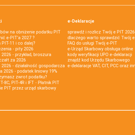
i
e-Deklaracje
bów na obniżenie podatku PIT
sprawdź i rozlicz Twój e PIT 2026
nić e-PIT'a 2027 ?
dlaczego warto sprawdzić Twój e
PIT-11 i co dalej?
FAQ do usługi Twój e-PIT
iczenia - pity 2026
e-Urząd Skarbowy obsługa online
 2026 - przykład, broszura
kody weryfikacji UPO e-deklaracji
czałt za 2026
znajdź kod Urzędu Skarbowego
a 2026 - działalność gospodarcza
e-deklaracje VAT, CIT, PCC oraz in
za 2026 - podatek liniowy 19%
rzymasz zwrot podatku?
IT-8C, PIT-4R i IFT - Płatnik PIT
nie PIT przez urząd skarbowy