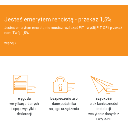
Jesteś emerytem rencistą - przekaż 1,5%
Jesteś emerytem rencistą nie musisz rozliczać PIT - wyślij PIT‑OP i przekaż
nam Twój 1,5%
więcej
wygoda
bezpieczeństwo
szybkość
weryfikacja danych
dane podatnika
brak konieczności
i opcja wysyłki e-
na jego urządzeniu
instalacji
deklaracji
wczytanie danych z
Twój e-PIT