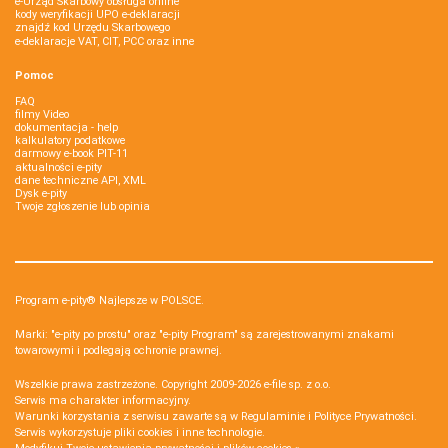
e-Urząd Skarbowy obsługa online
kody weryfikacji UPO e-deklaracji
znajdź kod Urzędu Skarbowego
e-deklaracje VAT, CIT, PCC oraz inne
Pomoc
FAQ
filmy Video
dokumentacja - help
kalkulatory podatkowe
darmowy e-book PIT-11
aktualności e-pity
dane techniczne API, XML
Dysk e-pity
Twoje zgłoszenie lub opinia
Program e-pity® Najlepsze w POLSCE.
Marki: "e-pity po prostu" oraz "e-pity Program" są zarejestrowanymi znakami
towarowymi i podlegają ochronie prawnej.
Wszelkie prawa zastrzeżone. Copyright 2009-2026
e-file sp. z o.o.
Serwis ma charakter informacyjny.
Warunki korzystania z serwisu zawarte są w
Regulaminie
i
Polityce Prywatności
.
Serwis wykorzystuje
pliki cookies i inne technologie
.