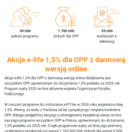
30 mln
1.760 mln
53 mln
pobrań programu
złotych dla OPP
wysłanych e-
deklaracji
Akcja e-life 1,5% dla OPP z darmową
wersją online
Akcja e-life 1,5% dla OPP z darmową wersją online dedykowna jest
wszystkim OPP, uprawnionym do otrzymania 1,5% podatku za 2025 rok.
Program e-pity 2025 on-line aktywnie wspiera Organizacje Pożytku
Publicznego.
W naszym programie do rozliczania e-PITów w 2026 roku wspieramy ideę
1,5%. Wiemy, że wielu z Państwa od lat sympatyzuje i wspiera konkretne
OPP, dlatego podjęliśmy decyzję o udostępnieniu bezpłatnej wersji on-line
naszego programu wszystkim OPP w Polsce, uprawnionym do otrzymania
1,5% podatku za 2025 rok. Dzięki programowi e-pity od dnia jego premiery,
użytkownicy przekazali już ponad 1 760 000 000 złotych dla ponad 9 000