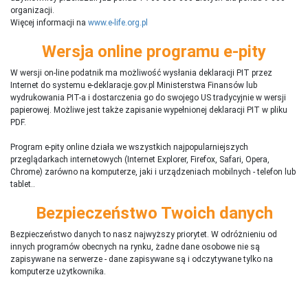
organizacji.
Więcej informacji na
www.e-life.org.pl
Wersja online programu e-pity
W wersji on-line podatnik ma możliwość wysłania deklaracji PIT przez
Internet do systemu e-deklaracje.gov.pl Ministerstwa Finansów lub
wydrukowania PIT-a i dostarczenia go do swojego US tradycyjnie w wersji
papierowej. Możliwe jest także zapisanie wypełnionej deklaracji PIT w pliku
PDF.
Program e-pity online działa we wszystkich najpopularniejszych
przeglądarkach internetowych (Internet Explorer, Firefox, Safari, Opera,
Chrome) zarówno na komputerze, jaki i urządzeniach mobilnych - telefon lub
tablet..
Bezpieczeństwo Twoich danych
Bezpieczeństwo danych to nasz najwyższy priorytet. W odróżnieniu od
innych programów obecnych na rynku,
ż
adne dane osobowe nie są
zapisywane na serwerze - dane zapisywane są i odczytywane tylko na
komputerze użytkownika.