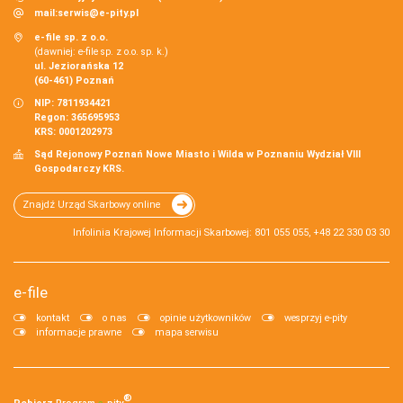
mail:
serwis@e-pity.pl
e-file sp. z o.o.
(dawniej: e-file sp. z o.o. sp. k.)
ul. Jeziorańska 12
(60-461) Poznań
NIP: 7811934421
Regon: 365695953
KRS: 0001202973
Sąd Rejonowy Poznań Nowe Miasto i Wilda w Poznaniu Wydział VIII
Gospodarczy KRS.
Znajdź Urząd Skarbowy online
Infolinia Krajowej Informacji Skarbowej: 801 055 055, +48 22 330 03 30
e-file
kontakt
o nas
opinie użytkowników
wesprzyj e-pity
informacje prawne
mapa serwisu
®