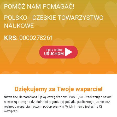
POMÓŻ NAM POMAGAĆ!
POLSKO - CZESKIE TOWARZYSTWO
NAUKOWE
KRS:
0000278261
e-pity online
URUCHOM
Dziękujemy za Twoje wsparcie!
Nieważne, ile zarabiasz i jaką kwotę stanowi Twój 1,5%. Przekazując nawet
niewielką sumę na działalnosć organizacji pożytku publicznego, udzielasz
realnego wsparcia naszym podopiecznym. W ich imieniu jesteśmy Ci
wdzięczni.