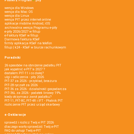
Pobierz
Program
e‑
pity
wersja dla Windows
wersja dla Mac OS
wersja dla Linux
wersja PIT przez internet online
aplikacje mobilne Android, iOS
archiwalna wersja Programu e-pity
e-pity 2026/2027 w fillup
e‑Faktury KSeF w fillup
Darmowa faktura KSeF
firmly aplikacja KSeF na telefon
fillup | k24 - KSeF w biurze rachunkowym
Poradniki
26 sposobów na obniżenie podatku PIT
jak wypełnić e-PIT'a 2027 ?
dostałem PIT-11 i co dalej?
ulgi i odliczenia - pity 2026
PIT-37 za 2026 - przykład, broszura
PIT-28 ryczałt za 2026
PIT-36 za 2026 - działalność gospodarcza
PIT-36L za 2026 - podatek liniowy 19%
kiedy otrzymasz zwrot podatku?
PIT-11, PIT-8C, PIT-4R i IFT - Płatnik PIT
rozliczenie PIT przez urząd skarbowy
e-Deklaracje
sprawdź i rozlicz Twój e PIT 2026
dlaczego warto sprawdzić Twój e-PIT
FAQ do usługi Twój e-PIT