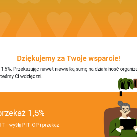
Dziękujemy za Twoje wsparcie!
j 1,5%. Przekazując nawet niewielką sumę na działalnosć organiz
teśmy Ci wdzięczni.
przekaż 1,5%
T - wyślij PIT‑OP i przekaż