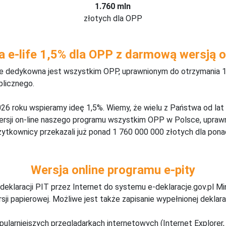
1.760 mln
złotych dla OPP
a e-life 1,5% dla OPP z darmową wersją o
ine dedykowna jest wszystkim OPP, uprawnionym do otrzymania 1
blicznego.
26 roku wspieramy ideę 1,5%. Wiemy, że wielu z Państwa od lat
wersji on-line naszego programu wszystkim OPP w Polsce, upraw
żytkownicy przekazali już ponad 1 760 000 000 złotych dla ponad
Wersja online programu e-pity
deklaracji PIT przez Internet do systemu e-deklaracje.gov.pl M
ji papierowej. Możliwe jest także zapisanie wypełnionej deklarac
pularniejszych przeglądarkach internetowych (Internet Explorer, 