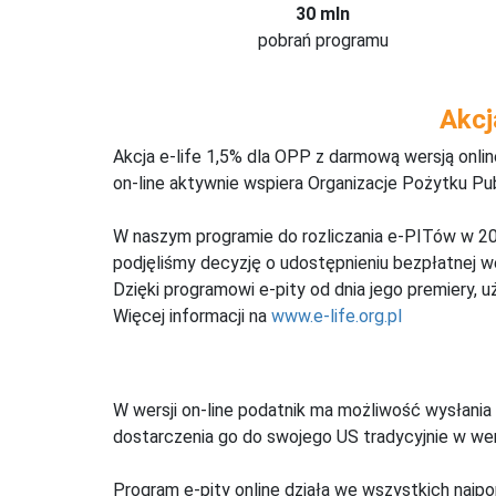
30 mln
pobrań programu
Akcj
Akcja e-life 1,5% dla OPP z darmową wersją onl
on-line aktywnie wspiera Organizacje Pożytku Pu
W naszym programie do rozliczania e-PITów w 20
podjęliśmy decyzję o udostępnieniu bezpłatnej 
Dzięki programowi e-pity od dnia jego premiery, u
Więcej informacji na
www.e-life.org.pl
W wersji on-line podatnik ma możliwość wysłania 
dostarczenia go do swojego US tradycyjnie w wers
Program e-pity online działa we wszystkich najpo