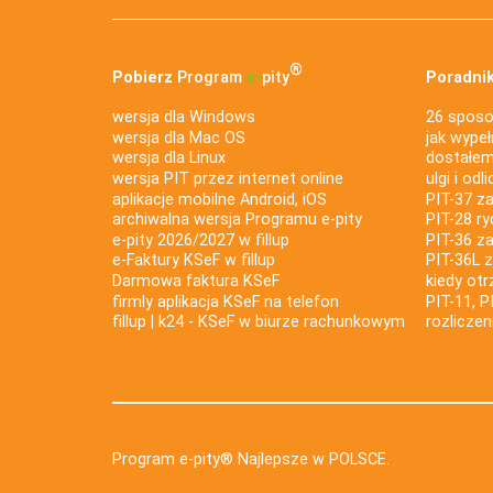
®
Pobierz
Program
e‑
pity
Poradnik
wersja dla Windows
26 sposo
wersja dla Mac OS
jak wypeł
wersja dla Linux
dostałem 
wersja PIT przez internet online
ulgi i odl
aplikacje mobilne Android, iOS
PIT-37 za
archiwalna wersja Programu e-pity
PIT-28 ry
e-pity 2026/2027 w fillup
PIT-36 z
e‑Faktury KSeF w fillup
PIT-36L 
Darmowa faktura KSeF
kiedy ot
firmly aplikacja KSeF na telefon
PIT-11, P
fillup | k24 - KSeF w biurze rachunkowym
rozlicze
Program e-pity® Najlepsze w POLSCE.