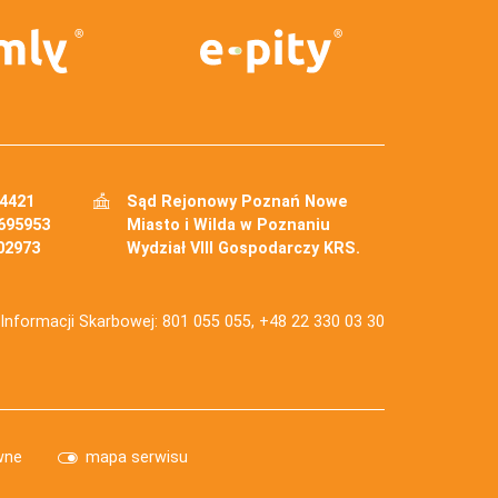
34421
Sąd Rejonowy Poznań Nowe
695953
Miasto i Wilda w Poznaniu
02973
Wydział VIII Gospodarczy KRS.
j Informacji Skarbowej: 801 055 055, +48 22 330 03 30
wne
mapa serwisu