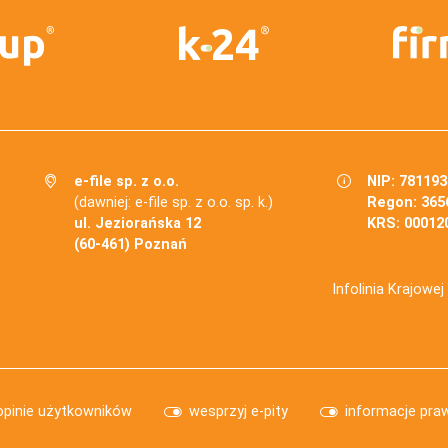
e-file sp. z o.o.
NIP: 78119
(dawniej: e-file sp. z o.o. sp. k.)
Regon: 365
ul. Jeziorańska 12
KRS: 00012
(60-461) Poznań
Infolinia Krajowe
opinie użytkowników
wesprzyj e-pity
informacje pra