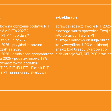
i
e-Deklaracje
bów na obniżenie podatku PIT
sprawdź i rozlicz Twój e PIT 2026
nić e-PIT'a 2027 ?
dlaczego warto sprawdzić Twój e
PIT-11 i co dalej?
FAQ do usługi Twój e-PIT
iczenia - pity 2026
e-Urząd Skarbowy obsługa online
 2026 - przykład, broszura
kody weryfikacji UPO e-deklaracji
czałt za 2026
znajdź kod Urzędu Skarbowego
a 2026 - działalność gospodarcza
e-deklaracje VAT, CIT, PCC oraz in
za 2026 - podatek liniowy 19%
rzymasz zwrot podatku?
IT-8C, PIT-4R i IFT - Płatnik PIT
nie PIT przez urząd skarbowy