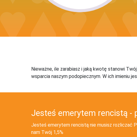
Nieważne, ile zarabiasz i jaką kwotę stanowi Twó
wsparcia naszym podopiecznym. W ich imieniu jes
Jesteś emerytem rencistą - 
Jesteś emerytem rencistą nie musisz rozliczać PI
nam Twój 1,5%