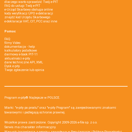
dlaczego warto sprawdzić Twój e-PIT
FAQ do usługi Twój e-PIT
e-Urząd Skarbowy obsługa online
kody weryfikacji UPO e-deklaracji
znajdź kod Urzędu Skarbowego
e-deklaracje VAT, CIT, PCC oraz inne
Pomoc
FAQ
filmy Video
dokumentacja - help
kalkulatory podatkowe
darmowy e-book PIT-11
aktualności e-pity
dane techniczne API, XML
Dysk e-pity
Twoje zgłoszenie lub opinia
Program e-pity® Najlepsze w POLSCE.
Marki: "e-pity po prostu" oraz "e-pity Program" są zarejestrowanymi znakami
towarowymi i podlegają ochronie prawnej.
Wszelkie prawa zastrzeżone. Copyright 2009-2026
e-file sp. z o.o.
Serwis ma charakter informacyjny.
Warunki korzystania z serwisu zawarte są w
Regulaminie
i
Polityce Prywatności
.