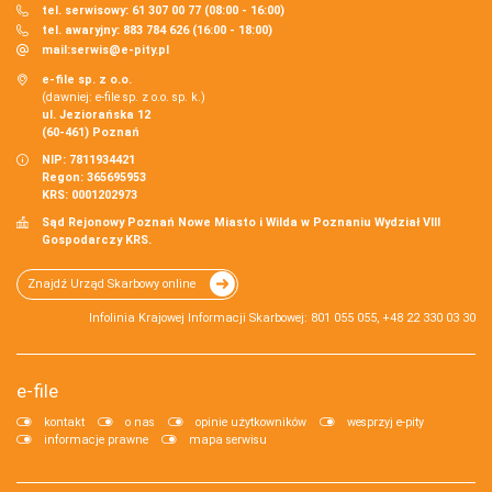
tel. serwisowy: 61 307 00 77 (08:00 - 16:00)
tel. awaryjny: 883 784 626 (16:00 - 18:00)
mail:
serwis@e-pity.pl
e-file sp. z o.o.
(dawniej: e-file sp. z o.o. sp. k.)
ul. Jeziorańska 12
(60-461) Poznań
NIP: 7811934421
Regon: 365695953
KRS: 0001202973
Sąd Rejonowy Poznań Nowe Miasto i Wilda w Poznaniu Wydział VIII
Gospodarczy KRS.
Znajdź Urząd Skarbowy online
Infolinia Krajowej Informacji Skarbowej: 801 055 055, +48 22 330 03 30
e-file
kontakt
o nas
opinie użytkowników
wesprzyj e-pity
informacje prawne
mapa serwisu