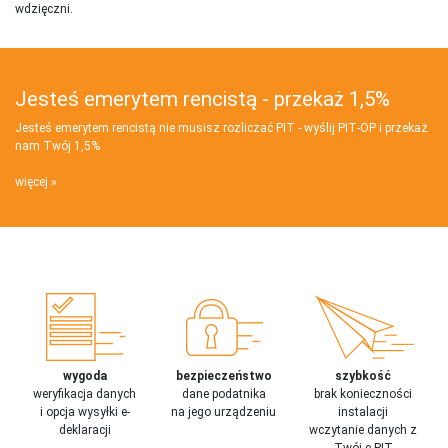
wdzięczni.
Jesteś emerytem rencistą - przekaż 1,5%
Jesteś emerytem rencistą nie musisz rozliczać PIT - wyślij PIT‑OP i przekaż
nam Twój 1,5%
więcej
wygoda
bezpieczeństwo
szybkość
weryfikacja danych
dane podatnika
brak konieczności
i opcja wysyłki e-
na jego urządzeniu
instalacji
deklaracji
wczytanie danych z
Twój e-PIT