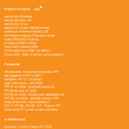
®
Pobierz
Program
e‑
pity
wersja dla Windows
wersja dla Mac OS
wersja dla Linux
wersja PIT przez internet online
aplikacje mobilne Android, iOS
archiwalna wersja Programu e-pity
e-pity 2026/2027 w fillup
e‑Faktury KSeF w fillup
Darmowa faktura KSeF
firmly aplikacja KSeF na telefon
fillup | k24 - KSeF w biurze rachunkowym
Poradniki
26 sposobów na obniżenie podatku PIT
jak wypełnić e-PIT'a 2027 ?
dostałem PIT-11 i co dalej?
ulgi i odliczenia - pity 2026
PIT-37 za 2026 - przykład, broszura
PIT-28 ryczałt za 2026
PIT-36 za 2026 - działalność gospodarcza
PIT-36L za 2026 - podatek liniowy 19%
kiedy otrzymasz zwrot podatku?
PIT-11, PIT-8C, PIT-4R i IFT - Płatnik PIT
rozliczenie PIT przez urząd skarbowy
e-Deklaracje
sprawdź i rozlicz Twój e PIT 2026