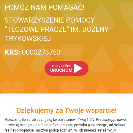
POMÓŻ NAM POMAGAĆ!
STOWARZYSZENIE POMOCY
"TĘCZOWE PRACZE" IM. BOŻENY
TRYKOWSKIEJ
KRS:
0000273753
e-pity online
URUCHOM
Dziękujemy za Twoje wsparcie!
Nieważne, ile zarabiasz i jaką kwotę stanowi Twój 1,5%. Przekazując nawet
niewielką sumę na działalnosć organizacji pożytku publicznego, udzielasz
realnego wsparcia naszym podopiecznym. W ich imieniu jesteśmy Ci