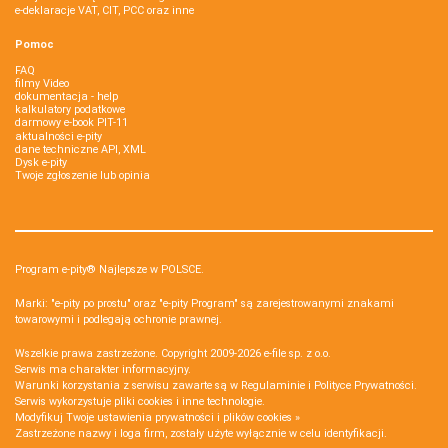
e-deklaracje VAT, CIT, PCC oraz inne
Pomoc
FAQ
filmy Video
dokumentacja - help
kalkulatory podatkowe
darmowy e-book PIT-11
aktualności e-pity
dane techniczne API, XML
Dysk e-pity
Twoje zgłoszenie lub opinia
Program e-pity® Najlepsze w POLSCE.
Marki: "e-pity po prostu" oraz "e-pity Program" są zarejestrowanymi znakami
towarowymi i podlegają ochronie prawnej.
Wszelkie prawa zastrzeżone. Copyright 2009-2026
e-file sp. z o.o.
Serwis ma charakter informacyjny.
Warunki korzystania z serwisu zawarte są w
Regulaminie
i
Polityce Prywatności
.
Serwis wykorzystuje
pliki cookies i inne technologie
.
Modyfikuj Twoje ustawienia prywatności i plików cookies »
Zastrzeżone nazwy i loga firm, zostały użyte wyłącznie w celu identyfikacji.