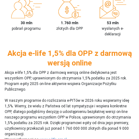
30 mln
1.760 mln
53 mln
pobrań programu
złotych dla OPP
wysłanych e-
deklaracji
Akcja e-life 1,5% dla OPP z darmową
wersją online
Akcja e-life 1,5% dla OPP z darmową wersją online dedykowna jest
wszystkim OPP, uprawnionym do otrzymania 1,5% podatku za 2025 rok.
Program e-pity 2025 on-line aktywnie wspiera Organizacje Pożytku
Publicznego.
W naszym programie do rozliczania e-PITów w 2026 roku wspieramy ideę
1,5%. Wiemy, że wielu z Państwa od lat sympatyzuje i wspiera konkretne
OPP, dlatego podjęliśmy decyzję o udostępnieniu bezpłatnej wersji on-line
naszego programu wszystkim OPP w Polsce, uprawnionym do otrzymania
1,5% podatku za 2025 rok. Dzięki programowi e-pity od dnia jego premiery,
użytkownicy przekazali już ponad 1 760 000 000 złotych dla ponad 9 000
organizacji.