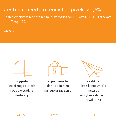
Jesteś emerytem rencistą - przekaż 1,5%
Jesteś emerytem rencistą nie musisz rozliczać PIT - wyślij PIT‑OP i przekaż
nam Twój 1,5%
więcej
wygoda
bezpieczeństwo
szybkość
weryfikacja danych
dane podatnika
brak konieczności
i opcja wysyłki e-
na jego urządzeniu
instalacji
deklaracji
wczytanie danych z
Twój e-PIT