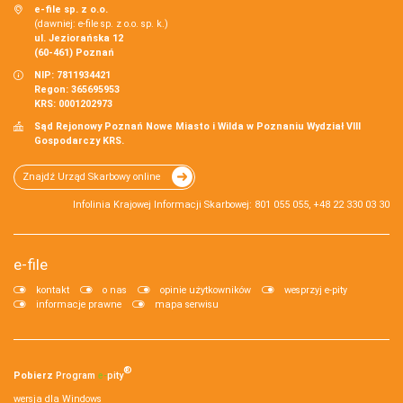
e-file sp. z o.o.
(dawniej: e-file sp. z o.o. sp. k.)
ul. Jeziorańska 12
(60-461) Poznań
NIP: 7811934421
Regon: 365695953
KRS: 0001202973
Sąd Rejonowy Poznań Nowe Miasto i Wilda w Poznaniu Wydział VIII
Gospodarczy KRS.
Znajdź Urząd Skarbowy online
Infolinia Krajowej Informacji Skarbowej: 801 055 055, +48 22 330 03 30
e-file
kontakt
o nas
opinie użytkowników
wesprzyj e-pity
informacje prawne
mapa serwisu
®
Pobierz
Program
e‑
pity
wersja dla Windows