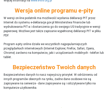
Więcej informacji na
www.e-life.org.pl
Wersja online programu e-pity
W wersji on-line podatnik ma możliwość wysłania deklaracji PIT przez
Internet do systemu e-deklaracje.gov.pl Ministerstwa Finansów lub
wydrukowania PIT-a i dostarczenia go do swojego US tradycyjnie w wersji
papierowej. Możliwe jest także zapisanie wypełnionej deklaracji PIT w pliku
PDF.
Program e-pity online działa we wszystkich najpopularniejszych
przeglądarkach internetowych (Internet Explorer, Firefox, Safari, Opera,
Chrome) zarówno na komputerze, jaki i urządzeniach mobilnych - telefon lub
tablet..
Bezpieczeństwo Twoich danych
Bezpieczeństwo danych to nasz najwyższy priorytet. W odróżnieniu od
innych programów obecnych na rynku,
ż
adne dane osobowe nie są
zapisywane na serwerze - dane zapisywane są i odczytywane tylko na
komputerze użytkownika.