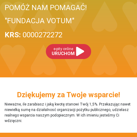
POMÓŻ NAM POMAGAĆ!
"FUNDACJA VOTUM"
KRS:
0000272272
e-pity online
URUCHOM
Dziękujemy za Twoje wsparcie!
Nieważne, ile zarabiasz i jaką kwotę stanowi Twój 1,5%. Przekazując nawet
niewielką sumę na działalnosć organizacji pożytku publicznego, udzielasz
realnego wsparcia naszym podopiecznym. W ich imieniu jesteśmy Ci
wdzięczni.