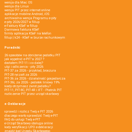
wersja dla Mac OS
wersja dla Linux
wersja PIT przez internet online
aplikacje mobilne Android, iOS
archiwalna wersja Programu e-pity
e-pity 2026/2027 w fillup
e‑Faktury KSeF w fillup
Darmowa faktura KSeF
firmly aplikacja KSeF na telefon
fillup | k24 - KSeF w biurze rachunkowym
Poradniki
26 sposobów na obniżenie podatku PIT
jak wypełnić e-PIT'a 2027 ?
dostałem PIT-11 i co dalej?
ulgi i odliczenia - pity 2026
PIT-37 za 2026 - przykład, broszura
PIT-28 ryczałt za 2026
PIT-36 za 2026 - działalność gospodarcza
PIT-36L za 2026 - podatek liniowy 19%
kiedy otrzymasz zwrot podatku?
PIT-11, PIT-8C, PIT-4R i IFT - Płatnik PIT
rozliczenie PIT przez urząd skarbowy
e-Deklaracje
sprawdź i rozlicz Twój e PIT 2026
dlaczego warto sprawdzić Twój e-PIT
FAQ do usługi Twój e-PIT
e-Urząd Skarbowy obsługa online
kody weryfikacji UPO e-deklaracji
znajdź kod Urzędu Skarbowego