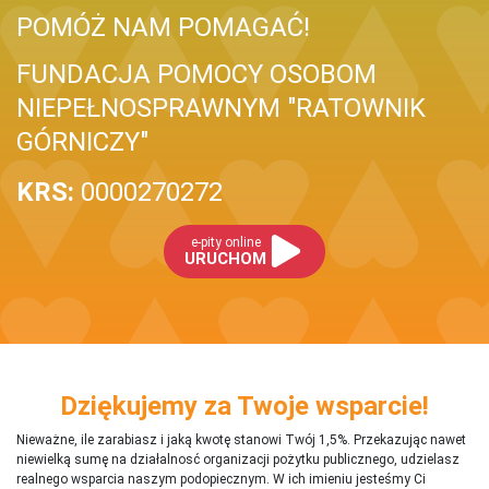
POMÓŻ NAM POMAGAĆ!
FUNDACJA POMOCY OSOBOM
NIEPEŁNOSPRAWNYM "RATOWNIK
GÓRNICZY"
KRS:
0000270272
e-pity online
URUCHOM
Dziękujemy za Twoje wsparcie!
Nieważne, ile zarabiasz i jaką kwotę stanowi Twój 1,5%. Przekazując nawet
niewielką sumę na działalnosć organizacji pożytku publicznego, udzielasz
realnego wsparcia naszym podopiecznym. W ich imieniu jesteśmy Ci