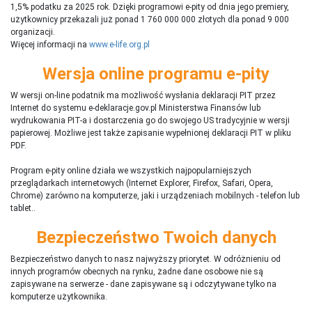
1,5% podatku za 2025 rok. Dzięki programowi e-pity od dnia jego premiery,
użytkownicy przekazali już ponad 1 760 000 000 złotych dla ponad 9 000
organizacji.
Więcej informacji na
www.e-life.org.pl
Wersja online programu e-pity
W wersji on-line podatnik ma możliwość wysłania deklaracji PIT przez
Internet do systemu e-deklaracje.gov.pl Ministerstwa Finansów lub
wydrukowania PIT-a i dostarczenia go do swojego US tradycyjnie w wersji
papierowej. Możliwe jest także zapisanie wypełnionej deklaracji PIT w pliku
PDF.
Program e-pity online działa we wszystkich najpopularniejszych
przeglądarkach internetowych (Internet Explorer, Firefox, Safari, Opera,
Chrome) zarówno na komputerze, jaki i urządzeniach mobilnych - telefon lub
tablet..
Bezpieczeństwo Twoich danych
Bezpieczeństwo danych to nasz najwyższy priorytet. W odróżnieniu od
innych programów obecnych na rynku,
ż
adne dane osobowe nie są
zapisywane na serwerze - dane zapisywane są i odczytywane tylko na
komputerze użytkownika.