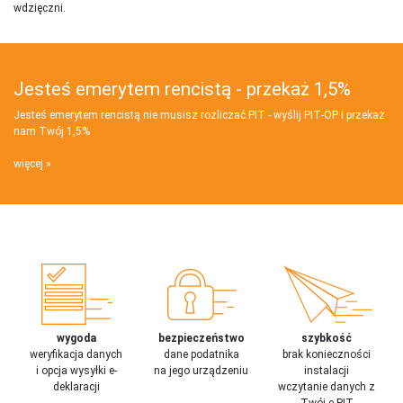
wdzięczni.
Jesteś emerytem rencistą - przekaż 1,5%
Jesteś emerytem rencistą nie musisz rozliczać PIT - wyślij PIT‑OP i przekaż
nam Twój 1,5%
więcej
wygoda
bezpieczeństwo
szybkość
weryfikacja danych
dane podatnika
brak konieczności
i opcja wysyłki e-
na jego urządzeniu
instalacji
deklaracji
wczytanie danych z
Twój e-PIT