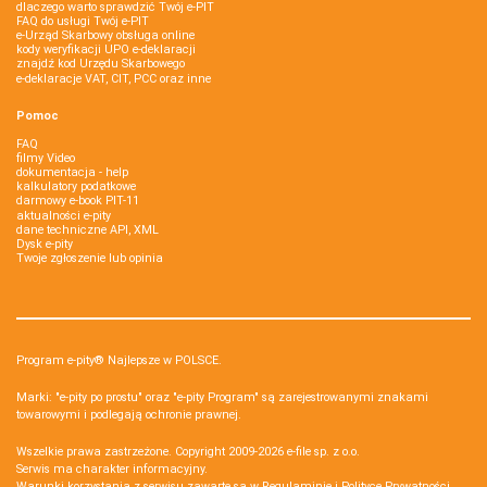
dlaczego warto sprawdzić Twój e-PIT
FAQ do usługi Twój e-PIT
e-Urząd Skarbowy obsługa online
kody weryfikacji UPO e-deklaracji
znajdź kod Urzędu Skarbowego
e-deklaracje VAT, CIT, PCC oraz inne
Pomoc
FAQ
filmy Video
dokumentacja - help
kalkulatory podatkowe
darmowy e-book PIT-11
aktualności e-pity
dane techniczne API, XML
Dysk e-pity
Twoje zgłoszenie lub opinia
Program e-pity® Najlepsze w POLSCE.
Marki: "e-pity po prostu" oraz "e-pity Program" są zarejestrowanymi znakami
towarowymi i podlegają ochronie prawnej.
Wszelkie prawa zastrzeżone. Copyright 2009-2026
e-file sp. z o.o.
Serwis ma charakter informacyjny.
Warunki korzystania z serwisu zawarte są w
Regulaminie
i
Polityce Prywatności
.