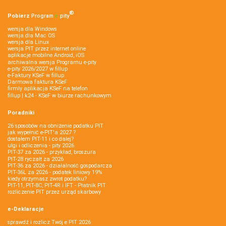
®
Pobierz
Program
e‑
pity
wersja dla Windows
wersja dla Mac OS
wersja dla Linux
wersja PIT przez internet online
aplikacje mobilne Android, iOS
archiwalna wersja Programu e-pity
e-pity 2026/2027 w fillup
e‑Faktury KSeF w fillup
Darmowa faktura KSeF
firmly aplikacja KSeF na telefon
fillup | k24 - KSeF w biurze rachunkowym
Poradniki
26 sposobów na obniżenie podatku PIT
jak wypełnić e-PIT'a 2027 ?
dostałem PIT-11 i co dalej?
ulgi i odliczenia - pity 2026
PIT-37 za 2026 - przykład, broszura
PIT-28 ryczałt za 2026
PIT-36 za 2026 - działalność gospodarcza
PIT-36L za 2026 - podatek liniowy 19%
kiedy otrzymasz zwrot podatku?
PIT-11, PIT-8C, PIT-4R i IFT - Płatnik PIT
rozliczenie PIT przez urząd skarbowy
e-Deklaracje
sprawdź i rozlicz Twój e PIT 2026