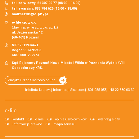
tel. serwisowy: 61 307 00 77 (08:00 - 16:00)
tel. awaryjny: 883 784 626 (16:00 - 18:00)
mail:
serwis@e-pity.pl
e-file sp. z o.o.
(dawniej: e-file sp. z o.o. sp. k.)
ul. Jeziorańska 12
(60-461) Poznań
NIP: 7811934421
Regon: 365695953
KRS: 0001202973
Sąd Rejonowy Poznań Nowe Miasto i Wilda w Poznaniu Wydział VIII
Gospodarczy KRS.
Znajdź Urząd Skarbowy online
Infolinia Krajowej Informacji Skarbowej: 801 055 055, +48 22 330 03 30
e-file
kontakt
o nas
opinie użytkowników
wesprzyj e-pity
informacje prawne
mapa serwisu