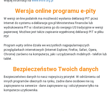
Więcej informacji na
www.e-life.org.pl
Wersja online programu e-pity
W wersji on-line podatnik ma możliwość wysłania deklaracji PIT przez
Internet do systemu e-deklaracje.gov.pl Ministerstwa Finansów lub
wydrukowania PIT-a i dostarczenia go do swojego US tradycyjnie w wersji
papierowej. Możliwe jest także zapisanie wypełnionej deklaracji PIT w pliku
PDF.
Program e-pity online działa we wszystkich najpopularniejszych
przeglądarkach internetowych (Internet Explorer, Firefox, Safari, Opera,
Chrome) zarówno na komputerze, jaki i urządzeniach mobilnych - telefon lub
tablet..
Bezpieczeństwo Twoich danych
Bezpieczeństwo danych to nasz najwyższy priorytet. W odróżnieniu od
innych programów obecnych na rynku,
ż
adne dane osobowe nie są
zapisywane na serwerze - dane zapisywane są i odczytywane tylko na
komputerze użytkownika.