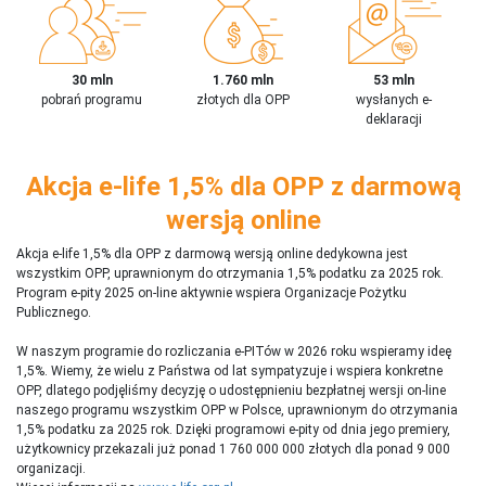
30 mln
1.760 mln
53 mln
pobrań programu
złotych dla OPP
wysłanych e-
deklaracji
Akcja e-life 1,5% dla OPP z darmową
wersją online
Akcja e-life 1,5% dla OPP z darmową wersją online dedykowna jest
wszystkim OPP, uprawnionym do otrzymania 1,5% podatku za 2025 rok.
Program e-pity 2025 on-line aktywnie wspiera Organizacje Pożytku
Publicznego.
W naszym programie do rozliczania e-PITów w 2026 roku wspieramy ideę
1,5%. Wiemy, że wielu z Państwa od lat sympatyzuje i wspiera konkretne
OPP, dlatego podjęliśmy decyzję o udostępnieniu bezpłatnej wersji on-line
naszego programu wszystkim OPP w Polsce, uprawnionym do otrzymania
1,5% podatku za 2025 rok. Dzięki programowi e-pity od dnia jego premiery,
użytkownicy przekazali już ponad 1 760 000 000 złotych dla ponad 9 000
organizacji.