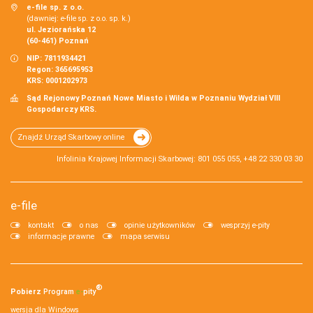
e-file sp. z o.o.
(dawniej: e-file sp. z o.o. sp. k.)
ul. Jeziorańska 12
(60-461) Poznań
NIP: 7811934421
Regon: 365695953
KRS: 0001202973
Sąd Rejonowy Poznań Nowe Miasto i Wilda w Poznaniu Wydział VIII
Gospodarczy KRS.
Znajdź Urząd Skarbowy online
Infolinia Krajowej Informacji Skarbowej: 801 055 055, +48 22 330 03 30
e-file
kontakt
o nas
opinie użytkowników
wesprzyj e-pity
informacje prawne
mapa serwisu
®
Pobierz
Program
e‑
pity
wersja dla Windows