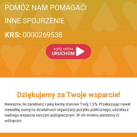
POMÓŻ NAM POMAGAĆ!
INNE SPOJRZENIE
KRS:
0000269538
e-pity online
URUCHOM
Dziękujemy za Twoje wsparcie!
Nieważne, ile zarabiasz i jaką kwotę stanowi Twój 1,5%. Przekazując nawet
niewielką sumę na działalnosć organizacji pożytku publicznego, udzielasz
realnego wsparcia naszym podopiecznym. W ich imieniu jesteśmy Ci
wdzięczni.