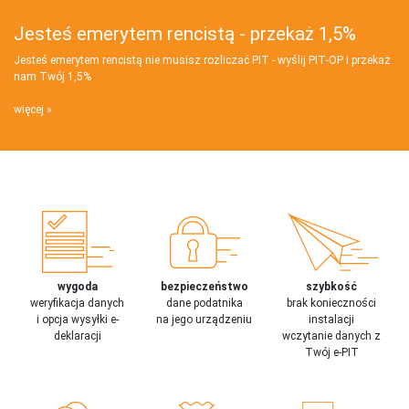
Jesteś emerytem rencistą - przekaż 1,5%
Jesteś emerytem rencistą nie musisz rozliczać PIT - wyślij PIT‑OP i przekaż
nam Twój 1,5%
więcej
wygoda
bezpieczeństwo
szybkość
weryfikacja danych
dane podatnika
brak konieczności
i opcja wysyłki e-
na jego urządzeniu
instalacji
deklaracji
wczytanie danych z
Twój e-PIT