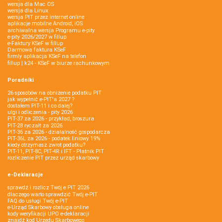
wersja dla Mac OS
wersja dla Linux
wersja PIT przez internet online
aplikacje mobilne Android, iOS
archiwalna wersja Programu e-pity
e-pity 2026/2027 w fillup
e‑Faktury KSeF w fillup
Darmowa faktura KSeF
firmly aplikacja KSeF na telefon
fillup | k24 - KSeF w biurze rachunkowym
Poradniki
26 sposobów na obniżenie podatku PIT
jak wypełnić e-PIT'a 2027 ?
dostałem PIT-11 i co dalej?
ulgi i odliczenia - pity 2026
PIT-37 za 2026 - przykład, broszura
PIT-28 ryczałt za 2026
PIT-36 za 2026 - działalność gospodarcza
PIT-36L za 2026 - podatek liniowy 19%
kiedy otrzymasz zwrot podatku?
PIT-11, PIT-8C, PIT-4R i IFT - Płatnik PIT
rozliczenie PIT przez urząd skarbowy
e-Deklaracje
sprawdź i rozlicz Twój e PIT 2026
dlaczego warto sprawdzić Twój e-PIT
FAQ do usługi Twój e-PIT
e-Urząd Skarbowy obsługa online
kody weryfikacji UPO e-deklaracji
znajdź kod Urzędu Skarbowego