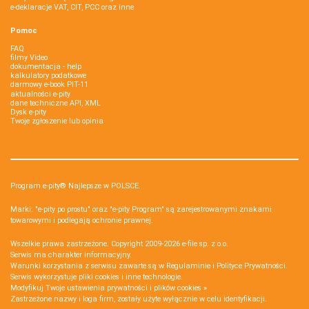
e-deklaracje VAT, CIT, PCC oraz inne
Pomoc
FAQ
filmy Video
dokumentacja - help
kalkulatory podatkowe
darmowy e-book PIT-11
aktualności e-pity
dane techniczne API, XML
Dysk e-pity
Twoje zgłoszenie lub opinia
Program e-pity® Najlepsze w POLSCE.
Marki: "e-pity po prostu" oraz "e-pity Program" są zarejestrowanymi znakami
towarowymi i podlegają ochronie prawnej.
Wszelkie prawa zastrzeżone. Copyright 2009-2026
e-file sp. z o.o.
Serwis ma charakter informacyjny.
Warunki korzystania z serwisu zawarte są w
Regulaminie
i
Polityce Prywatności
.
Serwis wykorzystuje
pliki cookies i inne technologie
.
Modyfikuj Twoje ustawienia prywatności i plików cookies »
Zastrzeżone nazwy i loga firm, zostały użyte wyłącznie w celu identyfikacji.