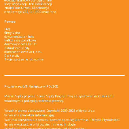
e-Urząd Skarbowy obsługa online
kody weryfikacji UPO e-deklaracji
znajdź kod Urzędu Skarbowego
e-deklaracje VAT, CIT, PCC oraz inne
Pomoc
FAQ
filmy Video
dokumentacja - help
kalkulatory podatkowe
darmowy e-book PIT-11
aktualności e-pity
dane techniczne API, XML
Dysk e-pity
Twoje zgłoszenie lub opinia
Program e-pity® Najlepsze w POLSCE.
Marki: "e-pity po prostu" oraz "e-pity Program" są zarejestrowanymi znakami
towarowymi i podlegają ochronie prawnej.
Wszelkie prawa zastrzeżone. Copyright 2009-2026
e-file sp. z o.o.
Serwis ma charakter informacyjny.
Warunki korzystania z serwisu zawarte są w
Regulaminie
i
Polityce Prywatności
.
Serwis wykorzystuje
pliki cookies i inne technologie
.