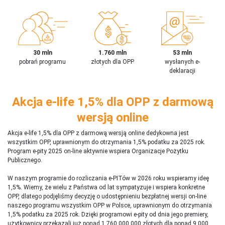
30 mln
1.760 mln
53 mln
pobrań programu
złotych dla OPP
wysłanych e-
deklaracji
Akcja e-life 1,5% dla OPP z darmową
wersją online
Akcja e-life 1,5% dla OPP z darmową wersją online dedykowna jest
wszystkim OPP, uprawnionym do otrzymania 1,5% podatku za 2025 rok.
Program e-pity 2025 on-line aktywnie wspiera Organizacje Pożytku
Publicznego.
W naszym programie do rozliczania e-PITów w 2026 roku wspieramy ideę
1,5%. Wiemy, że wielu z Państwa od lat sympatyzuje i wspiera konkretne
OPP, dlatego podjęliśmy decyzję o udostępnieniu bezpłatnej wersji on-line
naszego programu wszystkim OPP w Polsce, uprawnionym do otrzymania
1,5% podatku za 2025 rok. Dzięki programowi e-pity od dnia jego premiery,
użytkownicy przekazali już ponad 1 760 000 000 złotych dla ponad 9 000