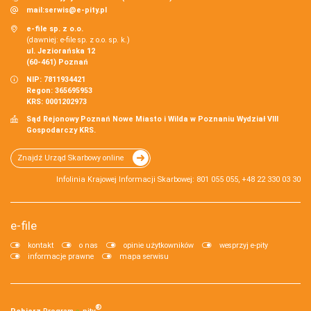
mail:
serwis@e-pity.pl
e-file sp. z o.o.
(dawniej: e-file sp. z o.o. sp. k.)
ul. Jeziorańska 12
(60-461) Poznań
NIP: 7811934421
Regon: 365695953
KRS: 0001202973
Sąd Rejonowy Poznań Nowe Miasto i Wilda w Poznaniu Wydział VIII
Gospodarczy KRS.
Znajdź Urząd Skarbowy online
Infolinia Krajowej Informacji Skarbowej: 801 055 055, +48 22 330 03 30
e-file
kontakt
o nas
opinie użytkowników
wesprzyj e-pity
informacje prawne
mapa serwisu
®