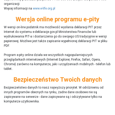
organizacji.
Więcej informacji na
www.e-life.org.pl
Wersja online programu e-pity
W wersji on-line podatnik ma możliwość wysłania deklaracji PIT przez
Internet do systemu e-deklaracje.gov.pl Ministerstwa Finansów lub
wydrukowania PIT-a i dostarczenia go do swojego US tradycyjnie w wersji
papierowej. Możliwe jest także zapisanie wypełnionej deklaracji PIT w pliku
PDF.
Program e-pity online działa we wszystkich najpopularniejszych
przeglądarkach internetowych (Internet Explorer, Firefox, Safari, Opera,
Chrome) zarówno na komputerze, jaki i urządzeniach mobilnych - telefon lub
tablet..
Bezpieczeństwo Twoich danych
Bezpieczeństwo danych to nasz najwyższy priorytet. W odróżnieniu od
innych programów obecnych na rynku,
ż
adne dane osobowe nie są
zapisywane na serwerze - dane zapisywane są i odczytywane tylko na
komputerze użytkownika.