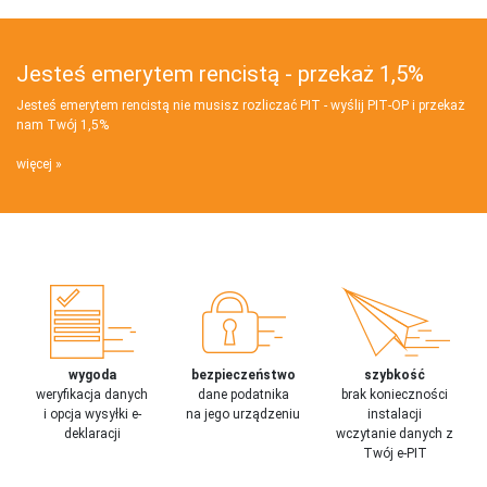
Jesteś emerytem rencistą - przekaż 1,5%
Jesteś emerytem rencistą nie musisz rozliczać PIT - wyślij PIT‑OP i przekaż
nam Twój 1,5%
więcej
wygoda
bezpieczeństwo
szybkość
weryfikacja danych
dane podatnika
brak konieczności
i opcja wysyłki e-
na jego urządzeniu
instalacji
deklaracji
wczytanie danych z
Twój e-PIT