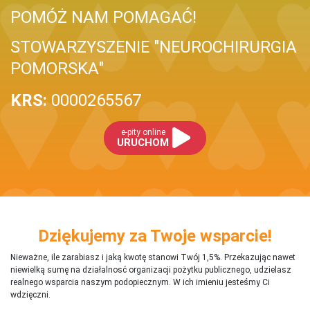
POMÓŻ NAM POMAGAĆ!
STOWARZYSZENIE "NEUROCHIRURGIA
POMORSKA"
KRS:
0000265567
e-pity online
URUCHOM
Dziękujemy za Twoje wsparcie!
Nieważne, ile zarabiasz i jaką kwotę stanowi Twój 1,5%. Przekazując nawet
niewielką sumę na działalnosć organizacji pożytku publicznego, udzielasz
realnego wsparcia naszym podopiecznym. W ich imieniu jesteśmy Ci
wdzięczni.