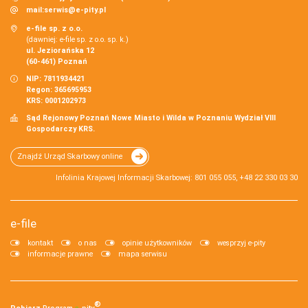
mail:
serwis@e-pity.pl
e-file sp. z o.o.
(dawniej: e-file sp. z o.o. sp. k.)
ul. Jeziorańska 12
(60-461) Poznań
NIP: 7811934421
Regon: 365695953
KRS: 0001202973
Sąd Rejonowy Poznań Nowe Miasto i Wilda w Poznaniu Wydział VIII
Gospodarczy KRS.
Znajdź Urząd Skarbowy online
Infolinia Krajowej Informacji Skarbowej: 801 055 055, +48 22 330 03 30
e-file
kontakt
o nas
opinie użytkowników
wesprzyj e-pity
informacje prawne
mapa serwisu
®