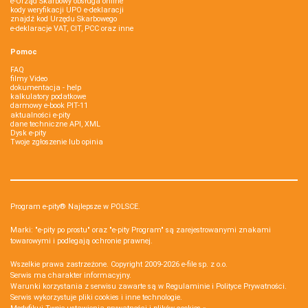
e-Urząd Skarbowy obsługa online
kody weryfikacji UPO e-deklaracji
znajdź kod Urzędu Skarbowego
e-deklaracje VAT, CIT, PCC oraz inne
Pomoc
FAQ
filmy Video
dokumentacja - help
kalkulatory podatkowe
darmowy e-book PIT-11
aktualności e-pity
dane techniczne API, XML
Dysk e-pity
Twoje zgłoszenie lub opinia
Program e-pity® Najlepsze w POLSCE.
Marki: "e-pity po prostu" oraz "e-pity Program" są zarejestrowanymi znakami
towarowymi i podlegają ochronie prawnej.
Wszelkie prawa zastrzeżone. Copyright 2009-2026
e-file sp. z o.o.
Serwis ma charakter informacyjny.
Warunki korzystania z serwisu zawarte są w
Regulaminie
i
Polityce Prywatności
.
Serwis wykorzystuje
pliki cookies i inne technologie
.