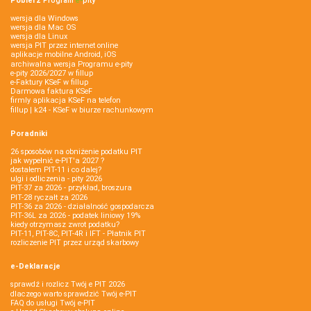
Pobierz
Program
e‑
pity
wersja dla Windows
wersja dla Mac OS
wersja dla Linux
wersja PIT przez internet online
aplikacje mobilne Android, iOS
archiwalna wersja Programu e-pity
e-pity 2026/2027 w fillup
e‑Faktury KSeF w fillup
Darmowa faktura KSeF
firmly aplikacja KSeF na telefon
fillup | k24 - KSeF w biurze rachunkowym
Poradniki
26 sposobów na obniżenie podatku PIT
jak wypełnić e-PIT'a 2027 ?
dostałem PIT-11 i co dalej?
ulgi i odliczenia - pity 2026
PIT-37 za 2026 - przykład, broszura
PIT-28 ryczałt za 2026
PIT-36 za 2026 - działalność gospodarcza
PIT-36L za 2026 - podatek liniowy 19%
kiedy otrzymasz zwrot podatku?
PIT-11, PIT-8C, PIT-4R i IFT - Płatnik PIT
rozliczenie PIT przez urząd skarbowy
e-Deklaracje
sprawdź i rozlicz Twój e PIT 2026
dlaczego warto sprawdzić Twój e-PIT
FAQ do usługi Twój e-PIT