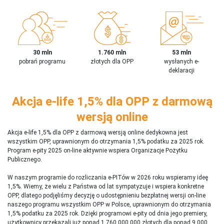
30 mln
1.760 mln
53 mln
pobrań programu
złotych dla OPP
wysłanych e-
deklaracji
Akcja e-life 1,5% dla OPP z darmową
wersją online
Akcja e-life 1,5% dla OPP z darmową wersją online dedykowna jest
wszystkim OPP, uprawnionym do otrzymania 1,5% podatku za 2025 rok.
Program e-pity 2025 on-line aktywnie wspiera Organizacje Pożytku
Publicznego.
W naszym programie do rozliczania e-PITów w 2026 roku wspieramy ideę
1,5%. Wiemy, że wielu z Państwa od lat sympatyzuje i wspiera konkretne
OPP, dlatego podjęliśmy decyzję o udostępnieniu bezpłatnej wersji on-line
naszego programu wszystkim OPP w Polsce, uprawnionym do otrzymania
1,5% podatku za 2025 rok. Dzięki programowi e-pity od dnia jego premiery,
użytkownicy przekazali już ponad 1 760 000 000 złotych dla ponad 9 000