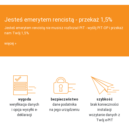
Jesteś emerytem rencistą - przekaż 1,5%
Jesteś emerytem rencistą nie musisz rozliczać PIT - wyślij PIT‑OP i przekaż
nam Twój 1,5%
więcej
wygoda
bezpieczeństwo
szybkość
weryfikacja danych
dane podatnika
brak konieczności
i opcja wysyłki e-
na jego urządzeniu
instalacji
deklaracji
wczytanie danych z
Twój e-PIT