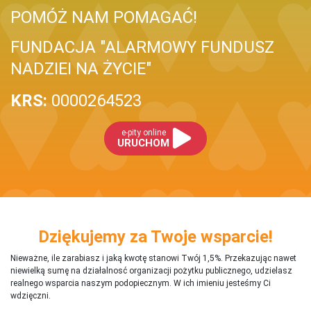
POMÓŻ NAM POMAGAĆ!
FUNDACJA "ALARMOWY FUNDUSZ
NADZIEI NA ŻYCIE"
KRS:
0000264523
e-pity online
URUCHOM
Dziękujemy za Twoje wsparcie!
Nieważne, ile zarabiasz i jaką kwotę stanowi Twój 1,5%. Przekazując nawet
niewielką sumę na działalnosć organizacji pożytku publicznego, udzielasz
realnego wsparcia naszym podopiecznym. W ich imieniu jesteśmy Ci
wdzięczni.