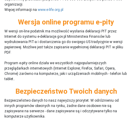
organizacji.
Więcej informacji na
www.e-life.org.pl
Wersja online programu e-pity
W wersji on-line podatnik ma możliwość wysłania deklaracji PIT przez
Internet do systemu e-deklaracje.gov.pl Ministerstwa Finansów lub
wydrukowania PIT-a i dostarczenia go do swojego US tradycyjnie w wersji
papierowej. Możliwe jest także zapisanie wypełnionej deklaracji PIT w pliku
PDF.
Program e-pity online działa we wszystkich najpopularniejszych
przeglądarkach internetowych (Internet Explorer, Firefox, Safari, Opera,
Chrome) zarówno na komputerze, jaki i urządzeniach mobilnych - telefon lub
tablet..
Bezpieczeństwo Twoich danych
Bezpieczeństwo danych to nasz najwyższy priorytet. W odróżnieniu od
innych programów obecnych na rynku,
ż
adne dane osobowe nie są
zapisywane na serwerze - dane zapisywane są i odczytywane tylko na
komputerze użytkownika.