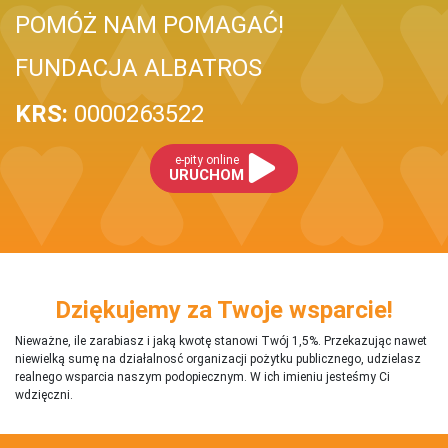
POMÓŻ NAM POMAGAĆ!
FUNDACJA ALBATROS
KRS:
0000263522
e-pity online
URUCHOM
Dziękujemy za Twoje wsparcie!
Nieważne, ile zarabiasz i jaką kwotę stanowi Twój 1,5%. Przekazując nawet
niewielką sumę na działalnosć organizacji pożytku publicznego, udzielasz
realnego wsparcia naszym podopiecznym. W ich imieniu jesteśmy Ci
wdzięczni.