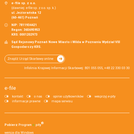
e-file sp. z o.o.
(dawniej: e-file sp. z o.o. sp. k.)
ul. Jeziorańska 12
(60-461) Poznań
NIP: 7811934421
Regon: 365695953
KRS: 0001202973
Sąd Rejonowy Poznań Nowe Miasto i Wilda w Poznaniu Wydział VIII
Gospodarczy KRS.
Znajdź Urząd Skarbowy online
Infolinia Krajowej Informacji Skarbowej: 801 055 055, +48 22 330 03 30
e-file
kontakt
o nas
opinie użytkowników
wesprzyj e-pity
informacje prawne
mapa serwisu
®
Pobierz
Program
e‑
pity
wersja dla Windows