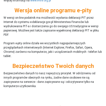
Więcej informacji na
www.e-life.org.pl
Wersja online programu e-pity
W wersji on-line podatnik ma możliwość wysłania deklaracji PIT przez
Internet do systemu e-deklaracje.gov.pl Ministerstwa Finansów lub
wydrukowania PIT-a i dostarczenia go do swojego US tradycyjnie w wersji
papierowej. Możliwe jest także zapisanie wypełnionej deklaracji PIT w pliku
PDF.
Program e-pity online działa we wszystkich najpopularniejszych
przeglądarkach internetowych (Internet Explorer, Firefox, Safari, Opera,
Chrome) zarówno na komputerze, jaki i urządzeniach mobilnych - telefon lub
tablet..
Bezpieczeństwo Twoich danych
Bezpieczeństwo danych to nasz najwyższy priorytet. W odróżnieniu od
innych programów obecnych na rynku,
ż
adne dane osobowe nie są
zapisywane na serwerze - dane zapisywane są i odczytywane tylko na
komputerze użytkownika.