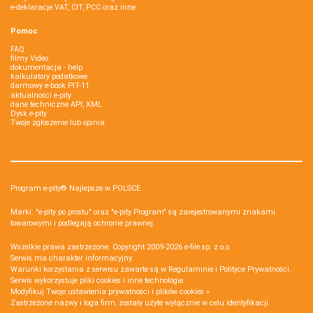
e-deklaracje VAT, CIT, PCC oraz inne
Pomoc
FAQ
filmy Video
dokumentacja - help
kalkulatory podatkowe
darmowy e-book PIT-11
aktualności e-pity
dane techniczne API, XML
Dysk e-pity
Twoje zgłoszenie lub opinia
Program e-pity® Najlepsze w POLSCE.
Marki: "e-pity po prostu" oraz "e-pity Program" są zarejestrowanymi znakami
towarowymi i podlegają ochronie prawnej.
Wszelkie prawa zastrzeżone. Copyright 2009-2026
e-file sp. z o.o.
Serwis ma charakter informacyjny.
Warunki korzystania z serwisu zawarte są w
Regulaminie
i
Polityce Prywatności
.
Serwis wykorzystuje
pliki cookies i inne technologie
.
Modyfikuj Twoje ustawienia prywatności i plików cookies »
Zastrzeżone nazwy i loga firm, zostały użyte wyłącznie w celu identyfikacji.