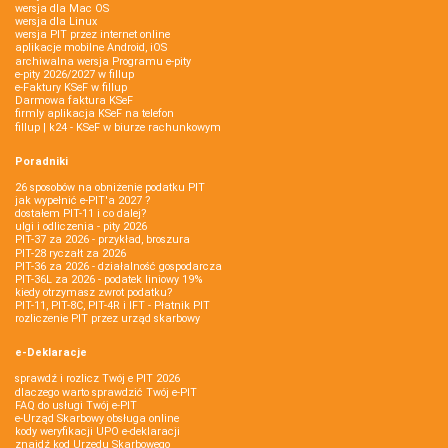
wersja dla Mac OS
wersja dla Linux
wersja PIT przez internet online
aplikacje mobilne Android, iOS
archiwalna wersja Programu e-pity
e-pity 2026/2027 w fillup
e‑Faktury KSeF w fillup
Darmowa faktura KSeF
firmly aplikacja KSeF na telefon
fillup | k24 - KSeF w biurze rachunkowym
Poradniki
26 sposobów na obniżenie podatku PIT
jak wypełnić e-PIT'a 2027 ?
dostałem PIT-11 i co dalej?
ulgi i odliczenia - pity 2026
PIT-37 za 2026 - przykład, broszura
PIT-28 ryczałt za 2026
PIT-36 za 2026 - działalność gospodarcza
PIT-36L za 2026 - podatek liniowy 19%
kiedy otrzymasz zwrot podatku?
PIT-11, PIT-8C, PIT-4R i IFT - Płatnik PIT
rozliczenie PIT przez urząd skarbowy
e-Deklaracje
sprawdź i rozlicz Twój e PIT 2026
dlaczego warto sprawdzić Twój e-PIT
FAQ do usługi Twój e-PIT
e-Urząd Skarbowy obsługa online
kody weryfikacji UPO e-deklaracji
znajdź kod Urzędu Skarbowego