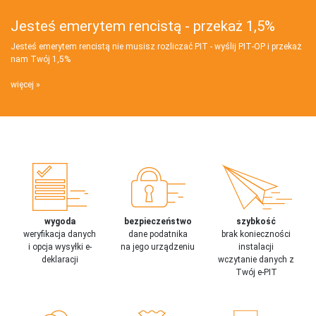
Jesteś emerytem rencistą - przekaż 1,5%
Jesteś emerytem rencistą nie musisz rozliczać PIT - wyślij PIT‑OP i przekaż
nam Twój 1,5%
więcej
wygoda
bezpieczeństwo
szybkość
weryfikacja danych
dane podatnika
brak konieczności
i opcja wysyłki e-
na jego urządzeniu
instalacji
deklaracji
wczytanie danych z
Twój e-PIT