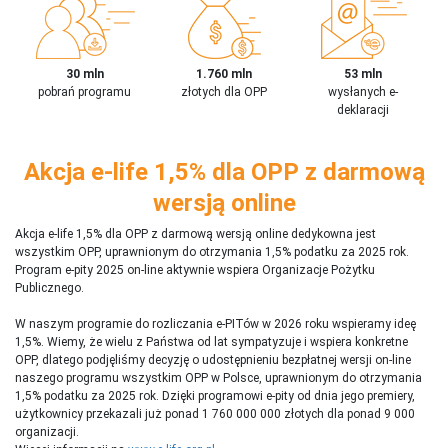
30 mln
1.760 mln
53 mln
pobrań programu
złotych dla OPP
wysłanych e-
deklaracji
Akcja e-life 1,5% dla OPP z darmową
wersją online
Akcja e-life 1,5% dla OPP z darmową wersją online dedykowna jest
wszystkim OPP, uprawnionym do otrzymania 1,5% podatku za 2025 rok.
Program e-pity 2025 on-line aktywnie wspiera Organizacje Pożytku
Publicznego.
W naszym programie do rozliczania e-PITów w 2026 roku wspieramy ideę
1,5%. Wiemy, że wielu z Państwa od lat sympatyzuje i wspiera konkretne
OPP, dlatego podjęliśmy decyzję o udostępnieniu bezpłatnej wersji on-line
naszego programu wszystkim OPP w Polsce, uprawnionym do otrzymania
1,5% podatku za 2025 rok. Dzięki programowi e-pity od dnia jego premiery,
użytkownicy przekazali już ponad 1 760 000 000 złotych dla ponad 9 000
organizacji.