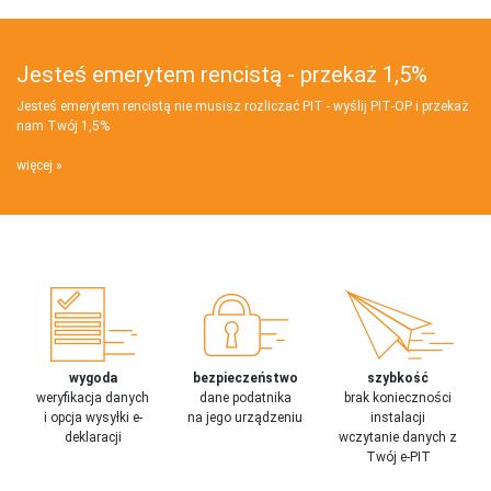
Jesteś emerytem rencistą - przekaż 1,5%
Jesteś emerytem rencistą nie musisz rozliczać PIT - wyślij PIT‑OP i przekaż
nam Twój 1,5%
więcej
wygoda
bezpieczeństwo
szybkość
weryfikacja danych
dane podatnika
brak konieczności
i opcja wysyłki e-
na jego urządzeniu
instalacji
deklaracji
wczytanie danych z
Twój e-PIT