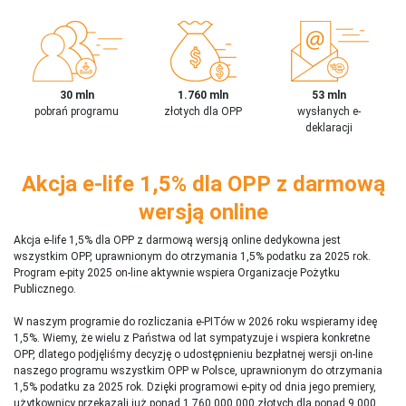
30 mln
1.760 mln
53 mln
pobrań programu
złotych dla OPP
wysłanych e-
deklaracji
Akcja e-life 1,5% dla OPP z darmową
wersją online
Akcja e-life 1,5% dla OPP z darmową wersją online dedykowna jest
wszystkim OPP, uprawnionym do otrzymania 1,5% podatku za 2025 rok.
Program e-pity 2025 on-line aktywnie wspiera Organizacje Pożytku
Publicznego.
W naszym programie do rozliczania e-PITów w 2026 roku wspieramy ideę
1,5%. Wiemy, że wielu z Państwa od lat sympatyzuje i wspiera konkretne
OPP, dlatego podjęliśmy decyzję o udostępnieniu bezpłatnej wersji on-line
naszego programu wszystkim OPP w Polsce, uprawnionym do otrzymania
1,5% podatku za 2025 rok. Dzięki programowi e-pity od dnia jego premiery,
użytkownicy przekazali już ponad 1 760 000 000 złotych dla ponad 9 000