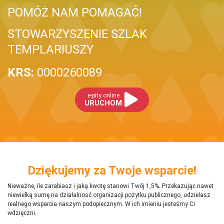
POMÓŻ NAM POMAGAĆ!
STOWARZYSZENIE SZLAK
TEMPLARIUSZY
KRS:
0000260089
e-pity online
URUCHOM
Dziękujemy za Twoje wsparcie!
Nieważne, ile zarabiasz i jaką kwotę stanowi Twój 1,5%. Przekazując nawet
niewielką sumę na działalnosć organizacji pożytku publicznego, udzielasz
realnego wsparcia naszym podopiecznym. W ich imieniu jesteśmy Ci
wdzięczni.