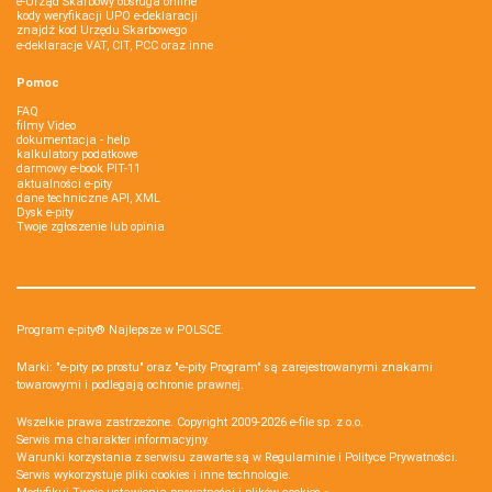
e-Urząd Skarbowy obsługa online
kody weryfikacji UPO e-deklaracji
znajdź kod Urzędu Skarbowego
e-deklaracje VAT, CIT, PCC oraz inne
Pomoc
FAQ
filmy Video
dokumentacja - help
kalkulatory podatkowe
darmowy e-book PIT-11
aktualności e-pity
dane techniczne API, XML
Dysk e-pity
Twoje zgłoszenie lub opinia
Program e-pity® Najlepsze w POLSCE.
Marki: "e-pity po prostu" oraz "e-pity Program" są zarejestrowanymi znakami
towarowymi i podlegają ochronie prawnej.
Wszelkie prawa zastrzeżone. Copyright 2009-2026
e-file sp. z o.o.
Serwis ma charakter informacyjny.
Warunki korzystania z serwisu zawarte są w
Regulaminie
i
Polityce Prywatności
.
Serwis wykorzystuje
pliki cookies i inne technologie
.