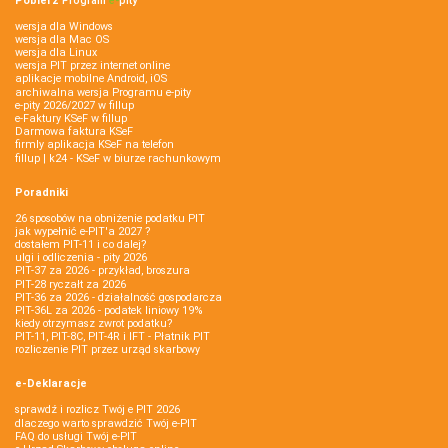
Pobierz
Program
e‑
pity
wersja dla Windows
wersja dla Mac OS
wersja dla Linux
wersja PIT przez internet online
aplikacje mobilne Android, iOS
archiwalna wersja Programu e-pity
e-pity 2026/2027 w fillup
e‑Faktury KSeF w fillup
Darmowa faktura KSeF
firmly aplikacja KSeF na telefon
fillup | k24 - KSeF w biurze rachunkowym
Poradniki
26 sposobów na obniżenie podatku PIT
jak wypełnić e-PIT'a 2027 ?
dostałem PIT-11 i co dalej?
ulgi i odliczenia - pity 2026
PIT-37 za 2026 - przykład, broszura
PIT-28 ryczałt za 2026
PIT-36 za 2026 - działalność gospodarcza
PIT-36L za 2026 - podatek liniowy 19%
kiedy otrzymasz zwrot podatku?
PIT-11, PIT-8C, PIT-4R i IFT - Płatnik PIT
rozliczenie PIT przez urząd skarbowy
e-Deklaracje
sprawdź i rozlicz Twój e PIT 2026
dlaczego warto sprawdzić Twój e-PIT
FAQ do usługi Twój e-PIT