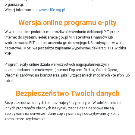
organizacji.
Więcej informacji na
www.e-life.org.pl
Wersja online programu e-pity
W wersji on-line podatnik ma możliwość wysłania deklaracji PIT przez
Internet do systemu e-deklaracje.gov.pl Ministerstwa Finansów lub
wydrukowania PIT-a i dostarczenia go do swojego US tradycyjnie w wersji
papierowej. Możliwe jest także zapisanie wypełnionej deklaracji PIT w pliku
PDF.
Program e-pity online działa we wszystkich najpopularniejszych
przeglądarkach internetowych (Internet Explorer, Firefox, Safari, Opera,
Chrome) zarówno na komputerze, jaki i urządzeniach mobilnych - telefon lub
tablet..
Bezpieczeństwo Twoich danych
Bezpieczeństwo danych to nasz najwyższy priorytet. W odróżnieniu od
innych programów obecnych na rynku,
ż
adne dane osobowe nie są
zapisywane na serwerze - dane zapisywane są i odczytywane tylko na
komputerze użytkownika.