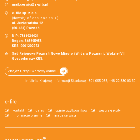
mail:
serwis@e-pity.pl
e-file sp. z o.o.
(dawniej: e-file sp. z o.o. sp. k.)
ul. Jeziorańska 12
(60-461) Poznań
NIP: 7811934421
Regon: 365695953
KRS: 0001202973
Sąd Rejonowy Poznań Nowe Miasto i Wilda w Poznaniu Wydział VIII
Gospodarczy KRS.
Znajdź Urząd Skarbowy online
Infolinia Krajowej Informacji Skarbowej: 801 055 055, +48 22 330 03 30
e-file
kontakt
o nas
opinie użytkowników
wesprzyj e-pity
informacje prawne
mapa serwisu
®