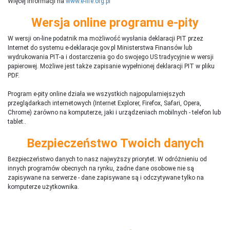
Więcej informacji na
www.e-life.org.pl
Wersja online programu e-pity
W wersji on-line podatnik ma możliwość wysłania deklaracji PIT przez
Internet do systemu e-deklaracje.gov.pl Ministerstwa Finansów lub
wydrukowania PIT-a i dostarczenia go do swojego US tradycyjnie w wersji
papierowej. Możliwe jest także zapisanie wypełnionej deklaracji PIT w pliku
PDF.
Program e-pity online działa we wszystkich najpopularniejszych
przeglądarkach internetowych (Internet Explorer, Firefox, Safari, Opera,
Chrome) zarówno na komputerze, jaki i urządzeniach mobilnych - telefon lub
tablet..
Bezpieczeństwo Twoich danych
Bezpieczeństwo danych to nasz najwyższy priorytet. W odróżnieniu od
innych programów obecnych na rynku,
ż
adne dane osobowe nie są
zapisywane na serwerze - dane zapisywane są i odczytywane tylko na
komputerze użytkownika.