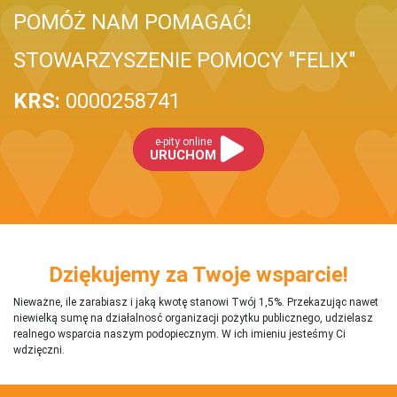
POMÓŻ NAM POMAGAĆ!
STOWARZYSZENIE POMOCY "FELIX"
KRS:
0000258741
e-pity online
URUCHOM
Dziękujemy za Twoje wsparcie!
Nieważne, ile zarabiasz i jaką kwotę stanowi Twój 1,5%. Przekazując nawet
niewielką sumę na działalnosć organizacji pożytku publicznego, udzielasz
realnego wsparcia naszym podopiecznym. W ich imieniu jesteśmy Ci
wdzięczni.