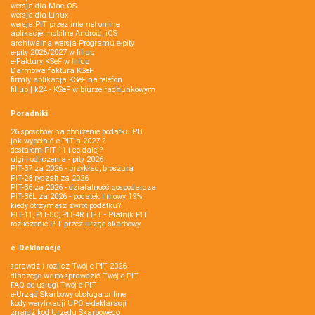
wersja dla Mac OS
wersja dla Linux
wersja PIT przez internet online
aplikacje mobilne Android, iOS
archiwalna wersja Programu e-pity
e-pity 2026/2027 w fillup
e‑Faktury KSeF w fillup
Darmowa faktura KSeF
firmly aplikacja KSeF na telefon
fillup | k24 - KSeF w biurze rachunkowym
Poradniki
26 sposobów na obniżenie podatku PIT
jak wypełnić e-PIT'a 2027 ?
dostałem PIT-11 i co dalej?
ulgi i odliczenia - pity 2026
PIT-37 za 2026 - przykład, broszura
PIT-28 ryczałt za 2026
PIT-36 za 2026 - działalność gospodarcza
PIT-36L za 2026 - podatek liniowy 19%
kiedy otrzymasz zwrot podatku?
PIT-11, PIT-8C, PIT-4R i IFT - Płatnik PIT
rozliczenie PIT przez urząd skarbowy
e-Deklaracje
sprawdź i rozlicz Twój e PIT 2026
dlaczego warto sprawdzić Twój e-PIT
FAQ do usługi Twój e-PIT
e-Urząd Skarbowy obsługa online
kody weryfikacji UPO e-deklaracji
znajdź kod Urzędu Skarbowego