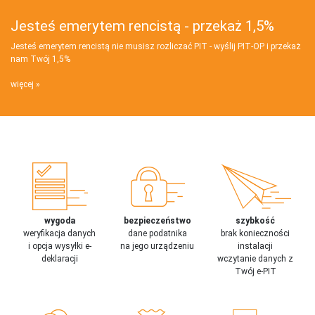
Jesteś emerytem rencistą - przekaż 1,5%
Jesteś emerytem rencistą nie musisz rozliczać PIT - wyślij PIT‑OP i przekaż
nam Twój 1,5%
więcej
wygoda
bezpieczeństwo
szybkość
weryfikacja danych
dane podatnika
brak konieczności
i opcja wysyłki e-
na jego urządzeniu
instalacji
deklaracji
wczytanie danych z
Twój e-PIT