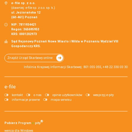
e-file sp. z o.o.
(dawniej: e-file sp. z o.o. sp. k.)
ul. Jeziorańska 12
(60-461) Poznań
NIP: 7811934421
Regon: 365695953
KRS: 0001202973
Sąd Rejonowy Poznań Nowe Miasto i Wilda w Poznaniu Wydział VIII
Gospodarczy KRS.
Znajdź Urząd Skarbowy online
Infolinia Krajowej Informacji Skarbowej: 801 055 055, +48 22 330 03 30
e-file
kontakt
o nas
opinie użytkowników
wesprzyj e-pity
informacje prawne
mapa serwisu
®
Pobierz
Program
e‑
pity
wersja dla Windows