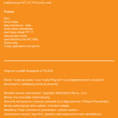
e-deklaracje VAT, CIT, PCC oraz inne
Pomoc
FAQ
filmy Video
dokumentacja - help
kalkulatory podatkowe
darmowy e-book PIT-11
aktualności e-pity
dane techniczne API, XML
Dysk e-pity
Twoje zgłoszenie lub opinia
Program e-pity® Najlepsze w POLSCE.
Marki: "e-pity po prostu" oraz "e-pity Program" są zarejestrowanymi znakami
towarowymi i podlegają ochronie prawnej.
Wszelkie prawa zastrzeżone. Copyright 2009-2026
e-file sp. z o.o.
Serwis ma charakter informacyjny.
Warunki korzystania z serwisu zawarte są w
Regulaminie
i
Polityce Prywatności
.
Serwis wykorzystuje
pliki cookies i inne technologie
.
Modyfikuj Twoje ustawienia prywatności i plików cookies »
Zastrzeżone nazwy i loga firm, zostały użyte wyłącznie w celu identyfikacji.