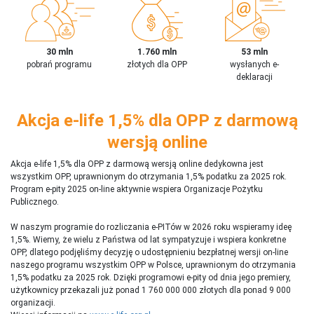
30 mln
1.760 mln
53 mln
pobrań programu
złotych dla OPP
wysłanych e-
deklaracji
Akcja e-life 1,5% dla OPP z darmową
wersją online
Akcja e-life 1,5% dla OPP z darmową wersją online dedykowna jest
wszystkim OPP, uprawnionym do otrzymania 1,5% podatku za 2025 rok.
Program e-pity 2025 on-line aktywnie wspiera Organizacje Pożytku
Publicznego.
W naszym programie do rozliczania e-PITów w 2026 roku wspieramy ideę
1,5%. Wiemy, że wielu z Państwa od lat sympatyzuje i wspiera konkretne
OPP, dlatego podjęliśmy decyzję o udostępnieniu bezpłatnej wersji on-line
naszego programu wszystkim OPP w Polsce, uprawnionym do otrzymania
1,5% podatku za 2025 rok. Dzięki programowi e-pity od dnia jego premiery,
użytkownicy przekazali już ponad 1 760 000 000 złotych dla ponad 9 000
organizacji.