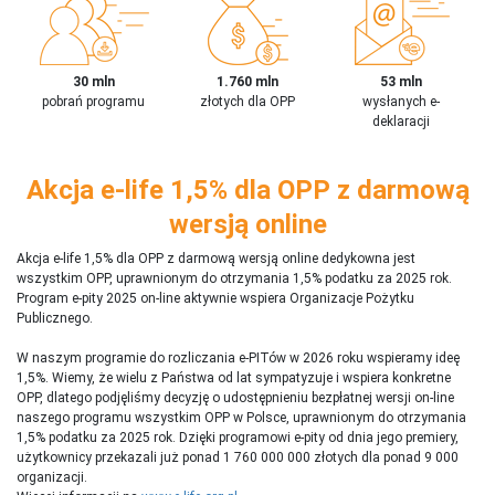
30 mln
1.760 mln
53 mln
pobrań programu
złotych dla OPP
wysłanych e-
deklaracji
Akcja e-life 1,5% dla OPP z darmową
wersją online
Akcja e-life 1,5% dla OPP z darmową wersją online dedykowna jest
wszystkim OPP, uprawnionym do otrzymania 1,5% podatku za 2025 rok.
Program e-pity 2025 on-line aktywnie wspiera Organizacje Pożytku
Publicznego.
W naszym programie do rozliczania e-PITów w 2026 roku wspieramy ideę
1,5%. Wiemy, że wielu z Państwa od lat sympatyzuje i wspiera konkretne
OPP, dlatego podjęliśmy decyzję o udostępnieniu bezpłatnej wersji on-line
naszego programu wszystkim OPP w Polsce, uprawnionym do otrzymania
1,5% podatku za 2025 rok. Dzięki programowi e-pity od dnia jego premiery,
użytkownicy przekazali już ponad 1 760 000 000 złotych dla ponad 9 000
organizacji.