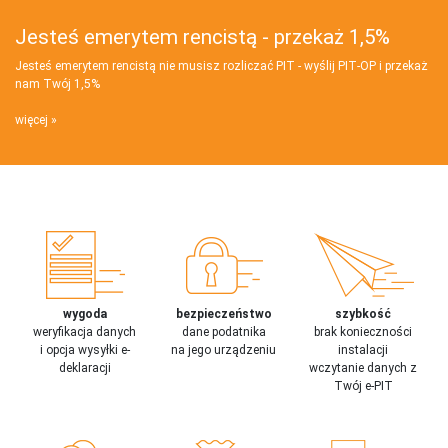
Jesteś emerytem rencistą - przekaż 1,5%
Jesteś emerytem rencistą nie musisz rozliczać PIT - wyślij PIT‑OP i przekaż
nam Twój 1,5%
więcej
wygoda
bezpieczeństwo
szybkość
weryfikacja danych
dane podatnika
brak konieczności
i opcja wysyłki e-
na jego urządzeniu
instalacji
deklaracji
wczytanie danych z
Twój e-PIT