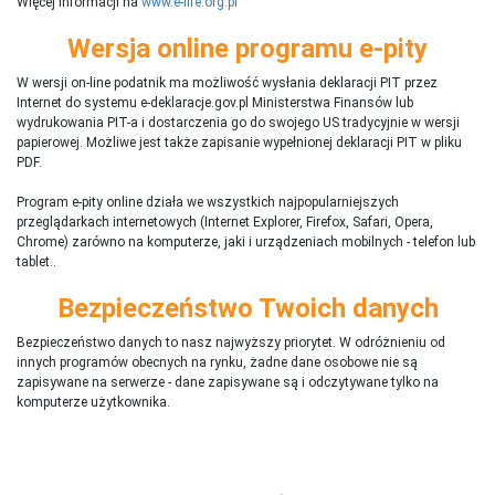
Więcej informacji na
www.e-life.org.pl
Wersja online programu e-pity
W wersji on-line podatnik ma możliwość wysłania deklaracji PIT przez
Internet do systemu e-deklaracje.gov.pl Ministerstwa Finansów lub
wydrukowania PIT-a i dostarczenia go do swojego US tradycyjnie w wersji
papierowej. Możliwe jest także zapisanie wypełnionej deklaracji PIT w pliku
PDF.
Program e-pity online działa we wszystkich najpopularniejszych
przeglądarkach internetowych (Internet Explorer, Firefox, Safari, Opera,
Chrome) zarówno na komputerze, jaki i urządzeniach mobilnych - telefon lub
tablet..
Bezpieczeństwo Twoich danych
Bezpieczeństwo danych to nasz najwyższy priorytet. W odróżnieniu od
innych programów obecnych na rynku,
ż
adne dane osobowe nie są
zapisywane na serwerze - dane zapisywane są i odczytywane tylko na
komputerze użytkownika.