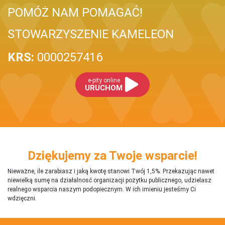
POMÓŻ NAM POMAGAĆ!
STOWARZYSZENIE KAMELEON
KRS:
0000257416
e-pity online
URUCHOM
Dziękujemy za Twoje wsparcie!
Nieważne, ile zarabiasz i jaką kwotę stanowi Twój 1,5%. Przekazując nawet
niewielką sumę na działalnosć organizacji pożytku publicznego, udzielasz
realnego wsparcia naszym podopiecznym. W ich imieniu jesteśmy Ci
wdzięczni.