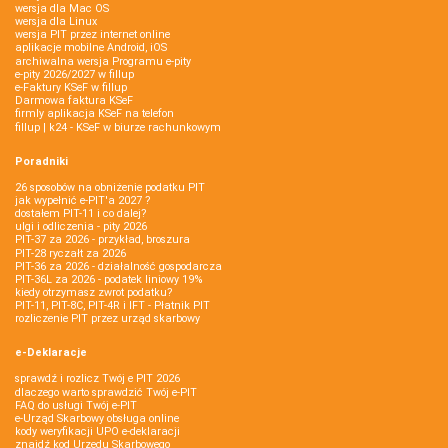
wersja dla Mac OS
wersja dla Linux
wersja PIT przez internet online
aplikacje mobilne Android, iOS
archiwalna wersja Programu e-pity
e-pity 2026/2027 w fillup
e‑Faktury KSeF w fillup
Darmowa faktura KSeF
firmly aplikacja KSeF na telefon
fillup | k24 - KSeF w biurze rachunkowym
Poradniki
26 sposobów na obniżenie podatku PIT
jak wypełnić e-PIT'a 2027 ?
dostałem PIT-11 i co dalej?
ulgi i odliczenia - pity 2026
PIT-37 za 2026 - przykład, broszura
PIT-28 ryczałt za 2026
PIT-36 za 2026 - działalność gospodarcza
PIT-36L za 2026 - podatek liniowy 19%
kiedy otrzymasz zwrot podatku?
PIT-11, PIT-8C, PIT-4R i IFT - Płatnik PIT
rozliczenie PIT przez urząd skarbowy
e-Deklaracje
sprawdź i rozlicz Twój e PIT 2026
dlaczego warto sprawdzić Twój e-PIT
FAQ do usługi Twój e-PIT
e-Urząd Skarbowy obsługa online
kody weryfikacji UPO e-deklaracji
znajdź kod Urzędu Skarbowego