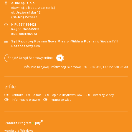
e-file sp. z o.o.
(dawniej: e-file sp. z o.o. sp. k.)
ul. Jeziorańska 12
(60-461) Poznań
NIP: 7811934421
Regon: 365695953
KRS: 0001202973
Sąd Rejonowy Poznań Nowe Miasto i Wilda w Poznaniu Wydział VIII
Gospodarczy KRS.
Znajdź Urząd Skarbowy online
Infolinia Krajowej Informacji Skarbowej: 801 055 055, +48 22 330 03 30
e-file
kontakt
o nas
opinie użytkowników
wesprzyj e-pity
informacje prawne
mapa serwisu
®
Pobierz
Program
e‑
pity
wersja dla Windows