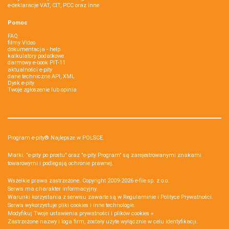
e-deklaracje VAT, CIT, PCC oraz inne
Pomoc
FAQ
filmy Video
dokumentacja - help
kalkulatory podatkowe
darmowy e-book PIT-11
aktualności e-pity
dane techniczne API, XML
Dysk e-pity
Twoje zgłoszenie lub opinia
Program e-pity® Najlepsze w POLSCE.
Marki: "e-pity po prostu" oraz "e-pity Program" są zarejestrowanymi znakami
towarowymi i podlegają ochronie prawnej.
Wszelkie prawa zastrzeżone. Copyright 2009-2026
e-file sp. z o.o.
Serwis ma charakter informacyjny.
Warunki korzystania z serwisu zawarte są w
Regulaminie
i
Polityce Prywatności
.
Serwis wykorzystuje
pliki cookies i inne technologie
.
Modyfikuj Twoje ustawienia prywatności i plików cookies »
Zastrzeżone nazwy i loga firm, zostały użyte wyłącznie w celu identyfikacji.