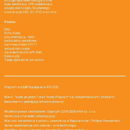
e-Urząd Skarbowy obsługa online
kody weryfikacji UPO e-deklaracji
znajdź kod Urzędu Skarbowego
e-deklaracje VAT, CIT, PCC oraz inne
Pomoc
FAQ
filmy Video
dokumentacja - help
kalkulatory podatkowe
darmowy e-book PIT-11
aktualności e-pity
dane techniczne API, XML
Dysk e-pity
Twoje zgłoszenie lub opinia
Program e-pity® Najlepsze w POLSCE.
Marki: "e-pity po prostu" oraz "e-pity Program" są zarejestrowanymi znakami
towarowymi i podlegają ochronie prawnej.
Wszelkie prawa zastrzeżone. Copyright 2009-2026
e-file sp. z o.o.
Serwis ma charakter informacyjny.
Warunki korzystania z serwisu zawarte są w
Regulaminie
i
Polityce Prywatności
.
Serwis wykorzystuje
pliki cookies i inne technologie
.