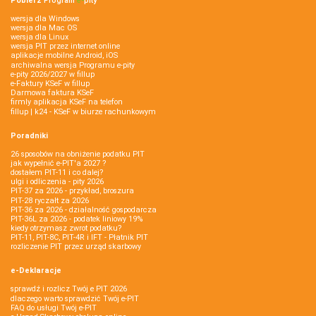
Pobierz
Program
e‑
pity
wersja dla Windows
wersja dla Mac OS
wersja dla Linux
wersja PIT przez internet online
aplikacje mobilne Android, iOS
archiwalna wersja Programu e-pity
e-pity 2026/2027 w fillup
e‑Faktury KSeF w fillup
Darmowa faktura KSeF
firmly aplikacja KSeF na telefon
fillup | k24 - KSeF w biurze rachunkowym
Poradniki
26 sposobów na obniżenie podatku PIT
jak wypełnić e-PIT'a 2027 ?
dostałem PIT-11 i co dalej?
ulgi i odliczenia - pity 2026
PIT-37 za 2026 - przykład, broszura
PIT-28 ryczałt za 2026
PIT-36 za 2026 - działalność gospodarcza
PIT-36L za 2026 - podatek liniowy 19%
kiedy otrzymasz zwrot podatku?
PIT-11, PIT-8C, PIT-4R i IFT - Płatnik PIT
rozliczenie PIT przez urząd skarbowy
e-Deklaracje
sprawdź i rozlicz Twój e PIT 2026
dlaczego warto sprawdzić Twój e-PIT
FAQ do usługi Twój e-PIT