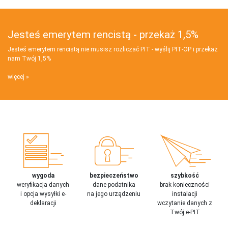
Jesteś emerytem rencistą - przekaż 1,5%
Jesteś emerytem rencistą nie musisz rozliczać PIT - wyślij PIT‑OP i przekaż
nam Twój 1,5%
więcej
wygoda
bezpieczeństwo
szybkość
weryfikacja danych
dane podatnika
brak konieczności
i opcja wysyłki e-
na jego urządzeniu
instalacji
deklaracji
wczytanie danych z
Twój e-PIT