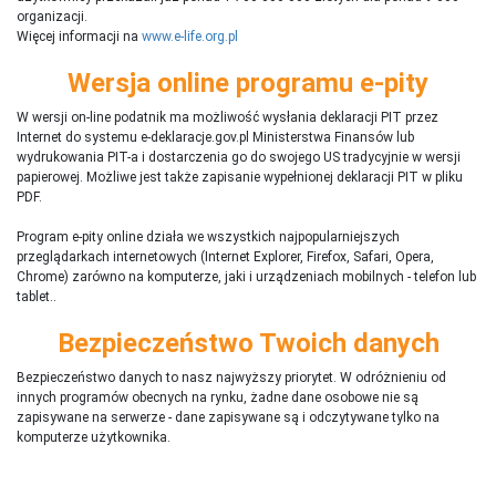
organizacji.
Więcej informacji na
www.e-life.org.pl
Wersja online programu e-pity
W wersji on-line podatnik ma możliwość wysłania deklaracji PIT przez
Internet do systemu e-deklaracje.gov.pl Ministerstwa Finansów lub
wydrukowania PIT-a i dostarczenia go do swojego US tradycyjnie w wersji
papierowej. Możliwe jest także zapisanie wypełnionej deklaracji PIT w pliku
PDF.
Program e-pity online działa we wszystkich najpopularniejszych
przeglądarkach internetowych (Internet Explorer, Firefox, Safari, Opera,
Chrome) zarówno na komputerze, jaki i urządzeniach mobilnych - telefon lub
tablet..
Bezpieczeństwo Twoich danych
Bezpieczeństwo danych to nasz najwyższy priorytet. W odróżnieniu od
innych programów obecnych na rynku,
ż
adne dane osobowe nie są
zapisywane na serwerze - dane zapisywane są i odczytywane tylko na
komputerze użytkownika.