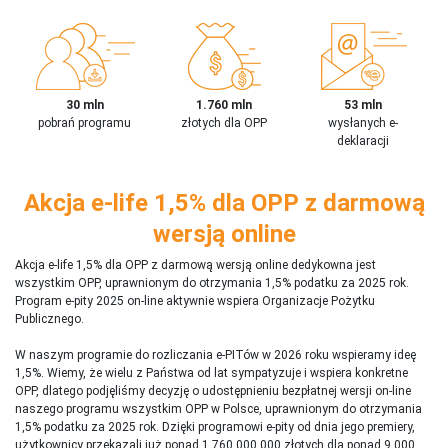
30 mln
1.760 mln
53 mln
pobrań programu
złotych dla OPP
wysłanych e-
deklaracji
Akcja e-life 1,5% dla OPP z darmową
wersją online
Akcja e-life 1,5% dla OPP z darmową wersją online dedykowna jest
wszystkim OPP, uprawnionym do otrzymania 1,5% podatku za 2025 rok.
Program e-pity 2025 on-line aktywnie wspiera Organizacje Pożytku
Publicznego.
W naszym programie do rozliczania e-PITów w 2026 roku wspieramy ideę
1,5%. Wiemy, że wielu z Państwa od lat sympatyzuje i wspiera konkretne
OPP, dlatego podjęliśmy decyzję o udostępnieniu bezpłatnej wersji on-line
naszego programu wszystkim OPP w Polsce, uprawnionym do otrzymania
1,5% podatku za 2025 rok. Dzięki programowi e-pity od dnia jego premiery,
użytkownicy przekazali już ponad 1 760 000 000 złotych dla ponad 9 000