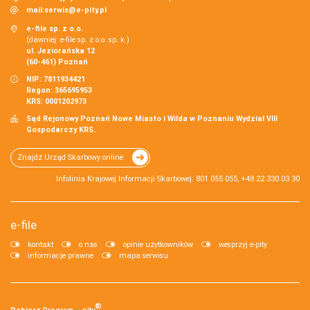
mail:
serwis@e-pity.pl
e-file sp. z o.o.
(dawniej: e-file sp. z o.o. sp. k.)
ul. Jeziorańska 12
(60-461) Poznań
NIP: 7811934421
Regon: 365695953
KRS: 0001202973
Sąd Rejonowy Poznań Nowe Miasto i Wilda w Poznaniu Wydział VIII
Gospodarczy KRS.
Znajdź Urząd Skarbowy online
Infolinia Krajowej Informacji Skarbowej: 801 055 055, +48 22 330 03 30
e-file
kontakt
o nas
opinie użytkowników
wesprzyj e-pity
informacje prawne
mapa serwisu
®