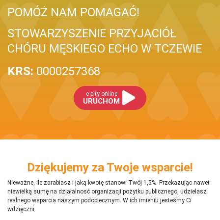
POMÓŻ NAM POMAGAĆ!
STOWARZYSZENIE PRZYJACIÓŁ
CHÓRU MĘSKIEGO ECHO W TCZEWIE
KRS:
0000257368
e-pity online
URUCHOM
Dziękujemy za Twoje wsparcie!
Nieważne, ile zarabiasz i jaką kwotę stanowi Twój 1,5%. Przekazując nawet
niewielką sumę na działalnosć organizacji pożytku publicznego, udzielasz
realnego wsparcia naszym podopiecznym. W ich imieniu jesteśmy Ci
wdzięczni.