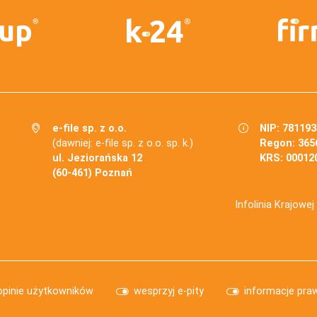
e-file sp. z o.o.
NIP: 78119
(dawniej: e-file sp. z o.o. sp. k.)
Regon: 365
ul. Jeziorańska 12
KRS: 00012
(60-461) Poznań
Infolinia Krajowe
opinie użytkowników
wesprzyj e-pity
informacje pra