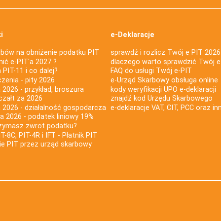
i
e-Deklaracje
bów na obniżenie podatku PIT
sprawdź i rozlicz Twój e PIT 2026
nić e-PIT'a 2027 ?
dlaczego warto sprawdzić Twój e
PIT-11 i co dalej?
FAQ do usługi Twój e-PIT
iczenia - pity 2026
e-Urząd Skarbowy obsługa online
 2026 - przykład, broszura
kody weryfikacji UPO e-deklaracji
czałt za 2026
znajdź kod Urzędu Skarbowego
a 2026 - działalność gospodarcza
e-deklaracje VAT, CIT, PCC oraz in
za 2026 - podatek liniowy 19%
rzymasz zwrot podatku?
IT-8C, PIT-4R i IFT - Płatnik PIT
nie PIT przez urząd skarbowy