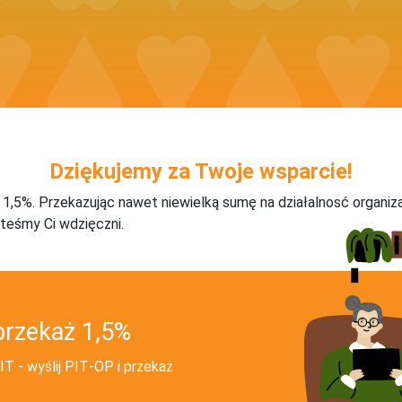
Dziękujemy za Twoje wsparcie!
j 1,5%. Przekazując nawet niewielką sumę na działalnosć organiz
teśmy Ci wdzięczni.
przekaż 1,5%
T - wyślij PIT‑OP i przekaż