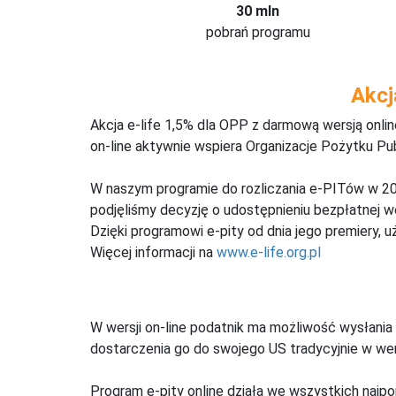
30 mln
pobrań programu
Akcj
Akcja e-life 1,5% dla OPP z darmową wersją onl
on-line aktywnie wspiera Organizacje Pożytku Pu
W naszym programie do rozliczania e-PITów w 20
podjęliśmy decyzję o udostępnieniu bezpłatnej 
Dzięki programowi e-pity od dnia jego premiery, u
Więcej informacji na
www.e-life.org.pl
W wersji on-line podatnik ma możliwość wysłania 
dostarczenia go do swojego US tradycyjnie w wers
Program e-pity online działa we wszystkich najpo