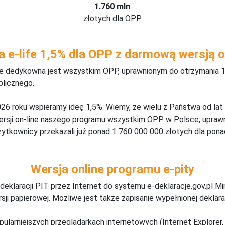
1.760 mln
złotych dla OPP
a e-life 1,5% dla OPP z darmową wersją o
ine dedykowna jest wszystkim OPP, uprawnionym do otrzymania 1
blicznego.
26 roku wspieramy ideę 1,5%. Wiemy, że wielu z Państwa od lat
wersji on-line naszego programu wszystkim OPP w Polsce, upraw
żytkownicy przekazali już ponad 1 760 000 000 złotych dla ponad
Wersja online programu e-pity
deklaracji PIT przez Internet do systemu e-deklaracje.gov.pl M
ji papierowej. Możliwe jest także zapisanie wypełnionej deklarac
pularniejszych przeglądarkach internetowych (Internet Explorer, 