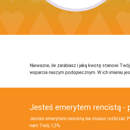
Nieważne, ile zarabiasz i jaką kwotę stanowi Twó
wsparcia naszym podopiecznym. W ich imieniu jes
Jesteś emerytem rencistą - 
Jesteś emerytem rencistą nie musisz rozliczać PI
nam Twój 1,5%