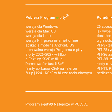
®
Pobierz
Program
e‑
pity
Poradnik
wersja dla Windows
26 sposo
wersja dla Mac OS
jak wypeł
wersja dla Linux
dostałem 
wersja PIT przez internet online
ulgi i odl
aplikacje mobilne Android, iOS
PIT-37 za
archiwalna wersja Programu e-pity
PIT-28 ry
e-pity 2026/2027 w fillup
PIT-36 z
e‑Faktury KSeF w fillup
PIT-36L 
Darmowa faktura KSeF
kiedy ot
firmly aplikacja KSeF na telefon
PIT-11, P
fillup | k24 - KSeF w biurze rachunkowym
rozlicze
Program e-pity® Najlepsze w POLSCE.