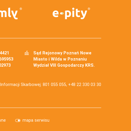
34421
Sąd Rejonowy Poznań Nowe
695953
Miasto i Wilda w Poznaniu
02973
Wydział VIII Gospodarczy KRS.
j Informacji Skarbowej: 801 055 055, +48 22 330 03 30
wne
mapa serwisu