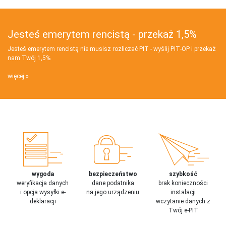
Jesteś emerytem rencistą - przekaż 1,5%
Jesteś emerytem rencistą nie musisz rozliczać PIT - wyślij PIT‑OP i przekaż
nam Twój 1,5%
więcej
wygoda
bezpieczeństwo
szybkość
weryfikacja danych
dane podatnika
brak konieczności
i opcja wysyłki e-
na jego urządzeniu
instalacji
deklaracji
wczytanie danych z
Twój e-PIT