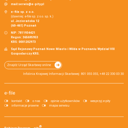
mail:
serwis@e-pity.pl
e-file sp. z o.o.
(dawniej: e-file sp. z o.o. sp. k.)
ul. Jeziorańska 12
(60-461) Poznań
NIP: 7811934421
Regon: 365695953
KRS: 0001202973
Sąd Rejonowy Poznań Nowe Miasto i Wilda w Poznaniu Wydział VIII
Gospodarczy KRS.
Znajdź Urząd Skarbowy online
Infolinia Krajowej Informacji Skarbowej: 801 055 055, +48 22 330 03 30
e-file
kontakt
o nas
opinie użytkowników
wesprzyj e-pity
informacje prawne
mapa serwisu
®