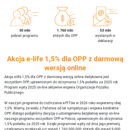
30 mln
1.760 mln
53 mln
pobrań programu
złotych dla OPP
wysłanych e-
deklaracji
Akcja e-life 1,5% dla OPP z darmową
wersją online
Akcja e-life 1,5% dla OPP z darmową wersją online dedykowna jest
wszystkim OPP, uprawnionym do otrzymania 1,5% podatku za 2025 rok.
Program e-pity 2025 on-line aktywnie wspiera Organizacje Pożytku
Publicznego.
W naszym programie do rozliczania e-PITów w 2026 roku wspieramy ideę
1,5%. Wiemy, że wielu z Państwa od lat sympatyzuje i wspiera konkretne
OPP, dlatego podjęliśmy decyzję o udostępnieniu bezpłatnej wersji on-line
naszego programu wszystkim OPP w Polsce, uprawnionym do otrzymania
1,5% podatku za 2025 rok. Dzięki programowi e-pity od dnia jego premiery,
użytkownicy przekazali już ponad 1 760 000 000 złotych dla ponad 9 000