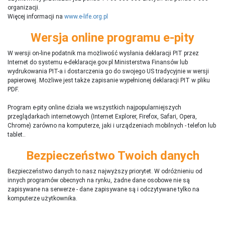
organizacji.
Więcej informacji na
www.e-life.org.pl
Wersja online programu e-pity
W wersji on-line podatnik ma możliwość wysłania deklaracji PIT przez
Internet do systemu e-deklaracje.gov.pl Ministerstwa Finansów lub
wydrukowania PIT-a i dostarczenia go do swojego US tradycyjnie w wersji
papierowej. Możliwe jest także zapisanie wypełnionej deklaracji PIT w pliku
PDF.
Program e-pity online działa we wszystkich najpopularniejszych
przeglądarkach internetowych (Internet Explorer, Firefox, Safari, Opera,
Chrome) zarówno na komputerze, jaki i urządzeniach mobilnych - telefon lub
tablet..
Bezpieczeństwo Twoich danych
Bezpieczeństwo danych to nasz najwyższy priorytet. W odróżnieniu od
innych programów obecnych na rynku,
ż
adne dane osobowe nie są
zapisywane na serwerze - dane zapisywane są i odczytywane tylko na
komputerze użytkownika.