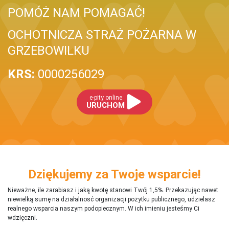
POMÓŻ NAM POMAGAĆ!
OCHOTNICZA STRAŻ POŻARNA W
GRZEBOWILKU
KRS:
0000256029
e-pity online
URUCHOM
Dziękujemy za Twoje wsparcie!
Nieważne, ile zarabiasz i jaką kwotę stanowi Twój 1,5%. Przekazując nawet
niewielką sumę na działalnosć organizacji pożytku publicznego, udzielasz
realnego wsparcia naszym podopiecznym. W ich imieniu jesteśmy Ci
wdzięczni.