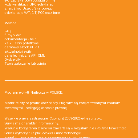
e-Urząd Skarbowy obsługa online
kody weryfikacji UPO e-deklaracji
znajdź kod Urzędu Skarbowego
e-deklaracje VAT, CIT, PCC oraz inne
Pomoc
FAQ
filmy Video
dokumentacja - help
kalkulatory podatkowe
darmowy e-book PIT-11
aktualności e-pity
dane techniczne API, XML
Dysk e-pity
Twoje zgłoszenie lub opinia
Program e-pity® Najlepsze w POLSCE.
Marki: "e-pity po prostu" oraz "e-pity Program" są zarejestrowanymi znakami
towarowymi i podlegają ochronie prawnej.
Wszelkie prawa zastrzeżone. Copyright 2009-2026
e-file sp. z o.o.
Serwis ma charakter informacyjny.
Warunki korzystania z serwisu zawarte są w
Regulaminie
i
Polityce Prywatności
.
Serwis wykorzystuje
pliki cookies i inne technologie
.