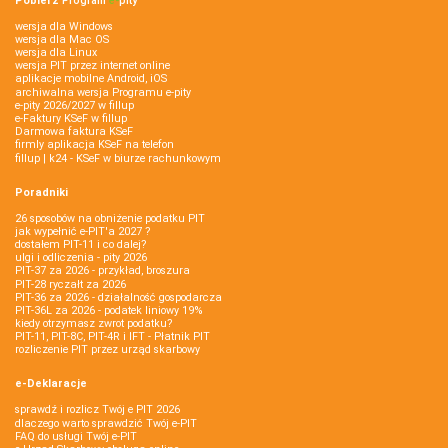
Pobierz
Program
e‑
pity
wersja dla Windows
wersja dla Mac OS
wersja dla Linux
wersja PIT przez internet online
aplikacje mobilne Android, iOS
archiwalna wersja Programu e-pity
e-pity 2026/2027 w fillup
e‑Faktury KSeF w fillup
Darmowa faktura KSeF
firmly aplikacja KSeF na telefon
fillup | k24 - KSeF w biurze rachunkowym
Poradniki
26 sposobów na obniżenie podatku PIT
jak wypełnić e-PIT'a 2027 ?
dostałem PIT-11 i co dalej?
ulgi i odliczenia - pity 2026
PIT-37 za 2026 - przykład, broszura
PIT-28 ryczałt za 2026
PIT-36 za 2026 - działalność gospodarcza
PIT-36L za 2026 - podatek liniowy 19%
kiedy otrzymasz zwrot podatku?
PIT-11, PIT-8C, PIT-4R i IFT - Płatnik PIT
rozliczenie PIT przez urząd skarbowy
e-Deklaracje
sprawdź i rozlicz Twój e PIT 2026
dlaczego warto sprawdzić Twój e-PIT
FAQ do usługi Twój e-PIT