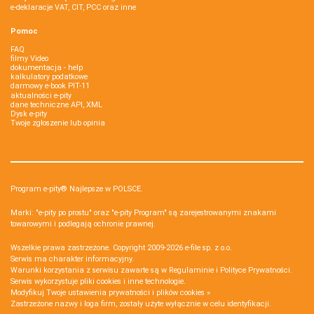
e-deklaracje VAT, CIT, PCC oraz inne
Pomoc
FAQ
filmy Video
dokumentacja - help
kalkulatory podatkowe
darmowy e-book PIT-11
aktualności e-pity
dane techniczne API, XML
Dysk e-pity
Twoje zgłoszenie lub opinia
Program e-pity® Najlepsze w POLSCE.
Marki: "e-pity po prostu" oraz "e-pity Program" są zarejestrowanymi znakami
towarowymi i podlegają ochronie prawnej.
Wszelkie prawa zastrzeżone. Copyright 2009-2026
e-file sp. z o.o.
Serwis ma charakter informacyjny.
Warunki korzystania z serwisu zawarte są w
Regulaminie
i
Polityce Prywatności
.
Serwis wykorzystuje
pliki cookies i inne technologie
.
Modyfikuj Twoje ustawienia prywatności i plików cookies »
Zastrzeżone nazwy i loga firm, zostały użyte wyłącznie w celu identyfikacji.