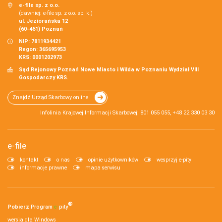
e-file sp. z o.o.
(dawniej: e-file sp. z o.o. sp. k.)
ul. Jeziorańska 12
(60-461) Poznań
NIP: 7811934421
Regon: 365695953
KRS: 0001202973
Sąd Rejonowy Poznań Nowe Miasto i Wilda w Poznaniu Wydział VIII
Gospodarczy KRS.
Znajdź Urząd Skarbowy online
Infolinia Krajowej Informacji Skarbowej: 801 055 055, +48 22 330 03 30
e-file
kontakt
o nas
opinie użytkowników
wesprzyj e-pity
informacje prawne
mapa serwisu
®
Pobierz
Program
e‑
pity
wersja dla Windows