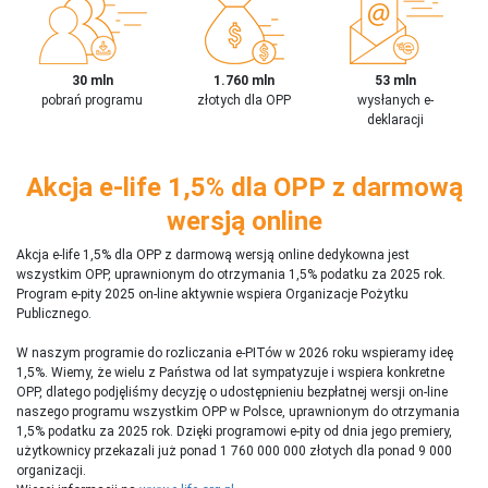
30 mln
1.760 mln
53 mln
pobrań programu
złotych dla OPP
wysłanych e-
deklaracji
Akcja e-life 1,5% dla OPP z darmową
wersją online
Akcja e-life 1,5% dla OPP z darmową wersją online dedykowna jest
wszystkim OPP, uprawnionym do otrzymania 1,5% podatku za 2025 rok.
Program e-pity 2025 on-line aktywnie wspiera Organizacje Pożytku
Publicznego.
W naszym programie do rozliczania e-PITów w 2026 roku wspieramy ideę
1,5%. Wiemy, że wielu z Państwa od lat sympatyzuje i wspiera konkretne
OPP, dlatego podjęliśmy decyzję o udostępnieniu bezpłatnej wersji on-line
naszego programu wszystkim OPP w Polsce, uprawnionym do otrzymania
1,5% podatku za 2025 rok. Dzięki programowi e-pity od dnia jego premiery,
użytkownicy przekazali już ponad 1 760 000 000 złotych dla ponad 9 000
organizacji.