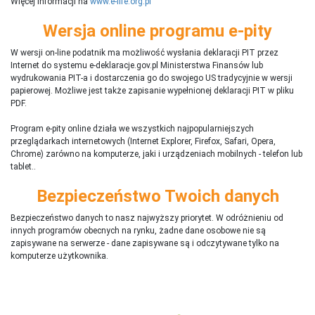
Więcej informacji na
www.e-life.org.pl
Wersja online programu e-pity
W wersji on-line podatnik ma możliwość wysłania deklaracji PIT przez
Internet do systemu e-deklaracje.gov.pl Ministerstwa Finansów lub
wydrukowania PIT-a i dostarczenia go do swojego US tradycyjnie w wersji
papierowej. Możliwe jest także zapisanie wypełnionej deklaracji PIT w pliku
PDF.
Program e-pity online działa we wszystkich najpopularniejszych
przeglądarkach internetowych (Internet Explorer, Firefox, Safari, Opera,
Chrome) zarówno na komputerze, jaki i urządzeniach mobilnych - telefon lub
tablet..
Bezpieczeństwo Twoich danych
Bezpieczeństwo danych to nasz najwyższy priorytet. W odróżnieniu od
innych programów obecnych na rynku,
ż
adne dane osobowe nie są
zapisywane na serwerze - dane zapisywane są i odczytywane tylko na
komputerze użytkownika.