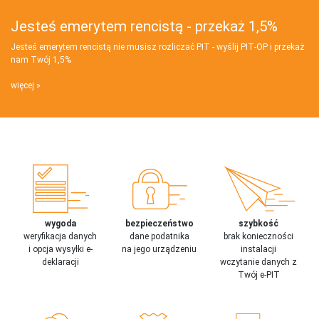
Jesteś emerytem rencistą - przekaż 1,5%
Jesteś emerytem rencistą nie musisz rozliczać PIT - wyślij PIT‑OP i przekaż
nam Twój 1,5%
więcej
wygoda
bezpieczeństwo
szybkość
weryfikacja danych
dane podatnika
brak konieczności
i opcja wysyłki e-
na jego urządzeniu
instalacji
deklaracji
wczytanie danych z
Twój e-PIT