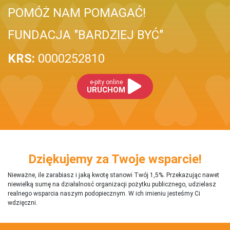
POMÓŻ NAM POMAGAĆ!
FUNDACJA "BARDZIEJ BYĆ"
KRS:
0000252810
e-pity online
URUCHOM
Dziękujemy za Twoje wsparcie!
Nieważne, ile zarabiasz i jaką kwotę stanowi Twój 1,5%. Przekazując nawet
niewielką sumę na działalnosć organizacji pożytku publicznego, udzielasz
realnego wsparcia naszym podopiecznym. W ich imieniu jesteśmy Ci
wdzięczni.