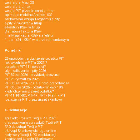
wersja dla Mac OS
wersja dla Linux
wersja PIT przez internet online
aplikacje mobilne Android, iOS
archiwalna wersja Programu e-pity
e-pity 2026/2027 w fillup
e‑Faktury KSeF w fillup
Darmowa faktura KSeF
firmly aplikacja KSeF na telefon
fillup | k24 - KSeF w biurze rachunkowym
Poradniki
26 sposobów na obniżenie podatku PIT
jak wypełnić e-PIT'a 2027 ?
dostałem PIT-11 i co dalej?
ulgi i odliczenia - pity 2026
PIT-37 za 2026 - przykład, broszura
PIT-28 ryczałt za 2026
PIT-36 za 2026 - działalność gospodarcza
PIT-36L za 2026 - podatek liniowy 19%
kiedy otrzymasz zwrot podatku?
PIT-11, PIT-8C, PIT-4R i IFT - Płatnik PIT
rozliczenie PIT przez urząd skarbowy
e-Deklaracje
sprawdź i rozlicz Twój e PIT 2026
dlaczego warto sprawdzić Twój e-PIT
FAQ do usługi Twój e-PIT
e-Urząd Skarbowy obsługa online
kody weryfikacji UPO e-deklaracji
znajdź kod Urzędu Skarbowego