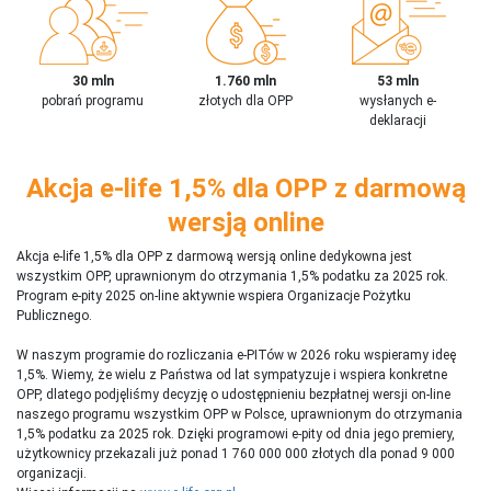
30 mln
1.760 mln
53 mln
pobrań programu
złotych dla OPP
wysłanych e-
deklaracji
Akcja e-life 1,5% dla OPP z darmową
wersją online
Akcja e-life 1,5% dla OPP z darmową wersją online dedykowna jest
wszystkim OPP, uprawnionym do otrzymania 1,5% podatku za 2025 rok.
Program e-pity 2025 on-line aktywnie wspiera Organizacje Pożytku
Publicznego.
W naszym programie do rozliczania e-PITów w 2026 roku wspieramy ideę
1,5%. Wiemy, że wielu z Państwa od lat sympatyzuje i wspiera konkretne
OPP, dlatego podjęliśmy decyzję o udostępnieniu bezpłatnej wersji on-line
naszego programu wszystkim OPP w Polsce, uprawnionym do otrzymania
1,5% podatku za 2025 rok. Dzięki programowi e-pity od dnia jego premiery,
użytkownicy przekazali już ponad 1 760 000 000 złotych dla ponad 9 000
organizacji.