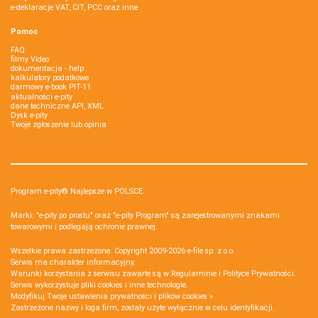
e-deklaracje VAT, CIT, PCC oraz inne
Pomoc
FAQ
filmy Video
dokumentacja - help
kalkulatory podatkowe
darmowy e-book PIT-11
aktualności e-pity
dane techniczne API, XML
Dysk e-pity
Twoje zgłoszenie lub opinia
Program e-pity® Najlepsze w POLSCE.
Marki: "e-pity po prostu" oraz "e-pity Program" są zarejestrowanymi znakami
towarowymi i podlegają ochronie prawnej.
Wszelkie prawa zastrzeżone. Copyright 2009-2026
e-file sp. z o.o.
Serwis ma charakter informacyjny.
Warunki korzystania z serwisu zawarte są w
Regulaminie
i
Polityce Prywatności
.
Serwis wykorzystuje
pliki cookies i inne technologie
.
Modyfikuj Twoje ustawienia prywatności i plików cookies »
Zastrzeżone nazwy i loga firm, zostały użyte wyłącznie w celu identyfikacji.