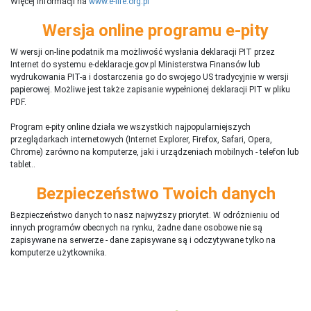
Więcej informacji na
www.e-life.org.pl
Wersja online programu e-pity
W wersji on-line podatnik ma możliwość wysłania deklaracji PIT przez
Internet do systemu e-deklaracje.gov.pl Ministerstwa Finansów lub
wydrukowania PIT-a i dostarczenia go do swojego US tradycyjnie w wersji
papierowej. Możliwe jest także zapisanie wypełnionej deklaracji PIT w pliku
PDF.
Program e-pity online działa we wszystkich najpopularniejszych
przeglądarkach internetowych (Internet Explorer, Firefox, Safari, Opera,
Chrome) zarówno na komputerze, jaki i urządzeniach mobilnych - telefon lub
tablet..
Bezpieczeństwo Twoich danych
Bezpieczeństwo danych to nasz najwyższy priorytet. W odróżnieniu od
innych programów obecnych na rynku,
ż
adne dane osobowe nie są
zapisywane na serwerze - dane zapisywane są i odczytywane tylko na
komputerze użytkownika.