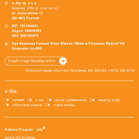
e-file sp. z o.o.
(dawniej: e-file sp. z o.o. sp. k.)
ul. Jeziorańska 12
(60-461) Poznań
NIP: 7811934421
Regon: 365695953
KRS: 0001202973
Sąd Rejonowy Poznań Nowe Miasto i Wilda w Poznaniu Wydział VIII
Gospodarczy KRS.
Znajdź Urząd Skarbowy online
Infolinia Krajowej Informacji Skarbowej: 801 055 055, +48 22 330 03 30
e-file
kontakt
o nas
opinie użytkowników
wesprzyj e-pity
informacje prawne
mapa serwisu
®
Pobierz
Program
e‑
pity
wersja dla Windows