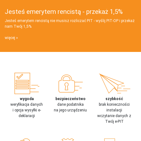
Jesteś emerytem rencistą - przekaż 1,5%
Jesteś emerytem rencistą nie musisz rozliczać PIT - wyślij PIT‑OP i przekaż
nam Twój 1,5%
więcej
wygoda
bezpieczeństwo
szybkość
weryfikacja danych
dane podatnika
brak konieczności
i opcja wysyłki e-
na jego urządzeniu
instalacji
deklaracji
wczytanie danych z
Twój e-PIT