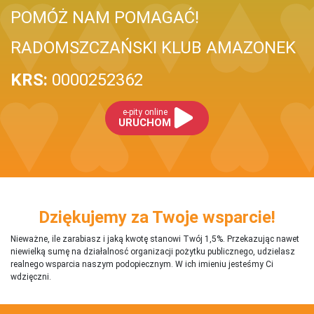
POMÓŻ NAM POMAGAĆ!
RADOMSZCZAŃSKI KLUB AMAZONEK
KRS:
0000252362
e-pity online
URUCHOM
Dziękujemy za Twoje wsparcie!
Nieważne, ile zarabiasz i jaką kwotę stanowi Twój 1,5%. Przekazując nawet
niewielką sumę na działalnosć organizacji pożytku publicznego, udzielasz
realnego wsparcia naszym podopiecznym. W ich imieniu jesteśmy Ci
wdzięczni.