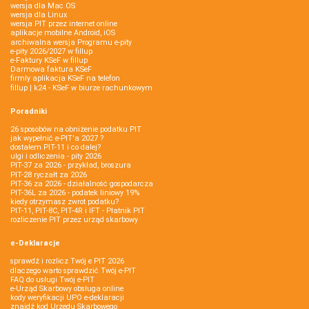
wersja dla Mac OS
wersja dla Linux
wersja PIT przez internet online
aplikacje mobilne Android, iOS
archiwalna wersja Programu e-pity
e-pity 2026/2027 w fillup
e‑Faktury KSeF w fillup
Darmowa faktura KSeF
firmly aplikacja KSeF na telefon
fillup | k24 - KSeF w biurze rachunkowym
Poradniki
26 sposobów na obniżenie podatku PIT
jak wypełnić e-PIT'a 2027 ?
dostałem PIT-11 i co dalej?
ulgi i odliczenia - pity 2026
PIT-37 za 2026 - przykład, broszura
PIT-28 ryczałt za 2026
PIT-36 za 2026 - działalność gospodarcza
PIT-36L za 2026 - podatek liniowy 19%
kiedy otrzymasz zwrot podatku?
PIT-11, PIT-8C, PIT-4R i IFT - Płatnik PIT
rozliczenie PIT przez urząd skarbowy
e-Deklaracje
sprawdź i rozlicz Twój e PIT 2026
dlaczego warto sprawdzić Twój e-PIT
FAQ do usługi Twój e-PIT
e-Urząd Skarbowy obsługa online
kody weryfikacji UPO e-deklaracji
znajdź kod Urzędu Skarbowego