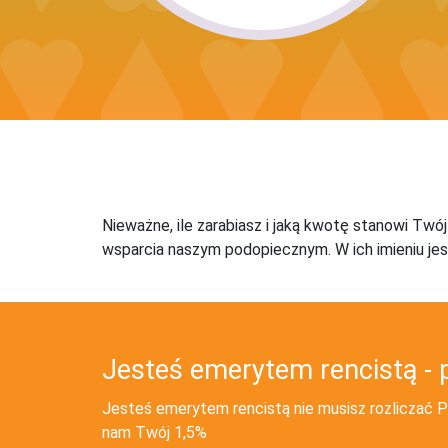
Nieważne, ile zarabiasz i jaką kwotę stanowi Twó
wsparcia naszym podopiecznym. W ich imieniu jes
Jesteś emerytem rencistą - 
Jesteś emerytem rencistą nie musisz rozliczać PI
nam Twój 1,5%