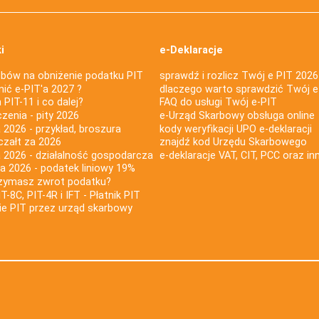
i
e-Deklaracje
bów na obniżenie podatku PIT
sprawdź i rozlicz Twój e PIT 2026
nić e-PIT'a 2027 ?
dlaczego warto sprawdzić Twój e
PIT-11 i co dalej?
FAQ do usługi Twój e-PIT
iczenia - pity 2026
e-Urząd Skarbowy obsługa online
 2026 - przykład, broszura
kody weryfikacji UPO e-deklaracji
czałt za 2026
znajdź kod Urzędu Skarbowego
a 2026 - działalność gospodarcza
e-deklaracje VAT, CIT, PCC oraz in
za 2026 - podatek liniowy 19%
rzymasz zwrot podatku?
IT-8C, PIT-4R i IFT - Płatnik PIT
nie PIT przez urząd skarbowy