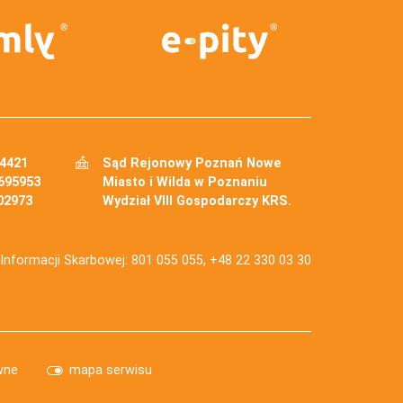
34421
Sąd Rejonowy Poznań Nowe
695953
Miasto i Wilda w Poznaniu
02973
Wydział VIII Gospodarczy KRS.
j Informacji Skarbowej: 801 055 055, +48 22 330 03 30
wne
mapa serwisu