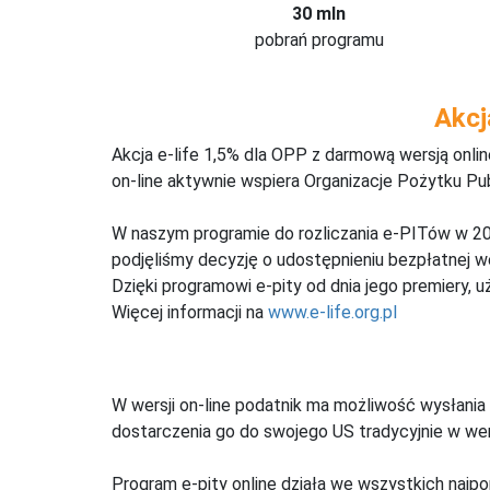
30 mln
pobrań programu
Akcj
Akcja e-life 1,5% dla OPP z darmową wersją onl
on-line aktywnie wspiera Organizacje Pożytku Pu
W naszym programie do rozliczania e-PITów w 20
podjęliśmy decyzję o udostępnieniu bezpłatnej 
Dzięki programowi e-pity od dnia jego premiery, u
Więcej informacji na
www.e-life.org.pl
W wersji on-line podatnik ma możliwość wysłania 
dostarczenia go do swojego US tradycyjnie w wers
Program e-pity online działa we wszystkich najpo