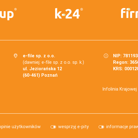
e-file sp. z o.o.
NIP: 78119
(dawniej: e-file sp. z o.o. sp. k.)
Regon: 365
ul. Jeziorańska 12
KRS: 00012
(60-461) Poznań
Infolinia Krajowe
opinie użytkowników
wesprzyj e-pity
informacje pra