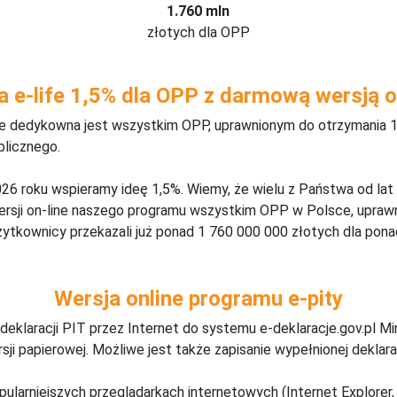
1.760 mln
złotych dla OPP
a e-life 1,5% dla OPP z darmową wersją o
ine dedykowna jest wszystkim OPP, uprawnionym do otrzymania 1
blicznego.
26 roku wspieramy ideę 1,5%. Wiemy, że wielu z Państwa od lat
wersji on-line naszego programu wszystkim OPP w Polsce, upraw
żytkownicy przekazali już ponad 1 760 000 000 złotych dla ponad
Wersja online programu e-pity
deklaracji PIT przez Internet do systemu e-deklaracje.gov.pl M
ji papierowej. Możliwe jest także zapisanie wypełnionej deklarac
pularniejszych przeglądarkach internetowych (Internet Explorer, 