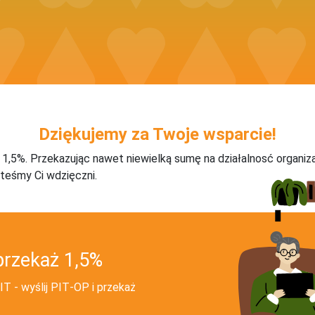
Dziękujemy za Twoje wsparcie!
j 1,5%. Przekazując nawet niewielką sumę na działalnosć organiz
teśmy Ci wdzięczni.
przekaż 1,5%
T - wyślij PIT‑OP i przekaż