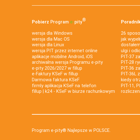
®
Pobierz
Program
e‑
pity
Poradnik
wersja dla Windows
26 sposo
wersja dla Mac OS
jak wypeł
wersja dla Linux
dostałem 
wersja PIT przez internet online
ulgi i odl
aplikacje mobilne Android, iOS
PIT-37 za
archiwalna wersja Programu e-pity
PIT-28 ry
e-pity 2026/2027 w fillup
PIT-36 z
e‑Faktury KSeF w fillup
PIT-36L 
Darmowa faktura KSeF
kiedy ot
firmly aplikacja KSeF na telefon
PIT-11, P
fillup | k24 - KSeF w biurze rachunkowym
rozlicze
Program e-pity® Najlepsze w POLSCE.