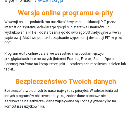
Więcej informacji na
www.e-life.org.pl
Wersja online programu e-pity
W wersji on-line podatnik ma możliwość wysłania deklaracji PIT przez
Internet do systemu e-deklaracje.gov.pl Ministerstwa Finansów lub
wydrukowania PIT-a i dostarczenia go do swojego US tradycyjnie w wersji
papierowej. Możliwe jest także zapisanie wypełnionej deklaracji PIT w pliku
PDF.
Program e-pity online działa we wszystkich najpopularniejszych
przeglądarkach internetowych (Internet Explorer, Firefox, Safari, Opera,
Chrome) zarówno na komputerze, jaki i urządzeniach mobilnych - telefon lub
tablet..
Bezpieczeństwo Twoich danych
Bezpieczeństwo danych to nasz najwyższy priorytet. W odróżnieniu od
innych programów obecnych na rynku,
ż
adne dane osobowe nie są
zapisywane na serwerze - dane zapisywane są i odczytywane tylko na
komputerze użytkownika.