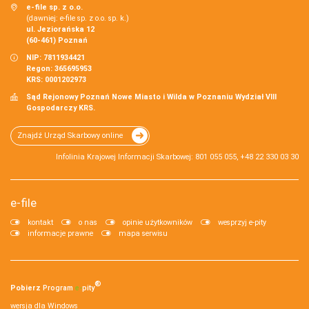
e-file sp. z o.o.
(dawniej: e-file sp. z o.o. sp. k.)
ul. Jeziorańska 12
(60-461) Poznań
NIP: 7811934421
Regon: 365695953
KRS: 0001202973
Sąd Rejonowy Poznań Nowe Miasto i Wilda w Poznaniu Wydział VIII
Gospodarczy KRS.
Znajdź Urząd Skarbowy online
Infolinia Krajowej Informacji Skarbowej: 801 055 055, +48 22 330 03 30
e-file
kontakt
o nas
opinie użytkowników
wesprzyj e-pity
informacje prawne
mapa serwisu
®
Pobierz
Program
e‑
pity
wersja dla Windows