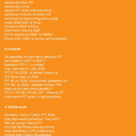
wersja dla Mac OS
wersja dla Linux
wersja PIT przez internet online
aplikacje mobilne Android, iOS
archiwalna wersja Programu e-pity
e-pity 2026/2027 w fillup
e‑Faktury KSeF w fillup
Darmowa faktura KSeF
firmly aplikacja KSeF na telefon
fillup | k24 - KSeF w biurze rachunkowym
Poradniki
26 sposobów na obniżenie podatku PIT
jak wypełnić e-PIT'a 2027 ?
dostałem PIT-11 i co dalej?
ulgi i odliczenia - pity 2026
PIT-37 za 2026 - przykład, broszura
PIT-28 ryczałt za 2026
PIT-36 za 2026 - działalność gospodarcza
PIT-36L za 2026 - podatek liniowy 19%
kiedy otrzymasz zwrot podatku?
PIT-11, PIT-8C, PIT-4R i IFT - Płatnik PIT
rozliczenie PIT przez urząd skarbowy
e-Deklaracje
sprawdź i rozlicz Twój e PIT 2026
dlaczego warto sprawdzić Twój e-PIT
FAQ do usługi Twój e-PIT
e-Urząd Skarbowy obsługa online
kody weryfikacji UPO e-deklaracji
znajdź kod Urzędu Skarbowego