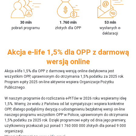
30 mln
1.760 mln
53 mln
pobrań programu
złotych dla OPP
wysłanych e-
deklaracji
Akcja e-life 1,5% dla OPP z darmową
wersją online
Akcja e-life 1,5% dla OPP z darmową wersją online dedykowna jest
wszystkim OPP, uprawnionym do otrzymania 1,5% podatku za 2025 rok.
Program e-pity 2025 on-line aktywnie wspiera Organizacje Pożytku
Publicznego.
W naszym programie do rozliczania e-PITów w 2026 roku wspieramy ideę
1,5%. Wiemy, że wielu z Państwa od lat sympatyzuje i wspiera konkretne
OPP, dlatego podjęliśmy decyzję o udostępnieniu bezpłatnej wersji on-line
naszego programu wszystkim OPP w Polsce, uprawnionym do otrzymania
1,5% podatku za 2025 rok. Dzięki programowi e-pity od dnia jego premiery,
użytkownicy przekazali już ponad 1 760 000 000 złotych dla ponad 9 000
organizacji.