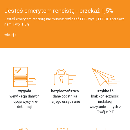
Jesteś emerytem rencistą - przekaż 1,5%
Jesteś emerytem rencistą nie musisz rozliczać PIT - wyślij PIT‑OP i przekaż
nam Twój 1,5%
więcej
wygoda
bezpieczeństwo
szybkość
weryfikacja danych
dane podatnika
brak konieczności
i opcja wysyłki e-
na jego urządzeniu
instalacji
deklaracji
wczytanie danych z
Twój e-PIT