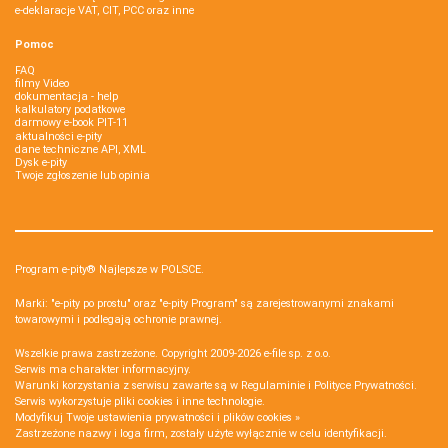
e-deklaracje VAT, CIT, PCC oraz inne
Pomoc
FAQ
filmy Video
dokumentacja - help
kalkulatory podatkowe
darmowy e-book PIT-11
aktualności e-pity
dane techniczne API, XML
Dysk e-pity
Twoje zgłoszenie lub opinia
Program e-pity® Najlepsze w POLSCE.
Marki: "e-pity po prostu" oraz "e-pity Program" są zarejestrowanymi znakami
towarowymi i podlegają ochronie prawnej.
Wszelkie prawa zastrzeżone. Copyright 2009-2026
e-file sp. z o.o.
Serwis ma charakter informacyjny.
Warunki korzystania z serwisu zawarte są w
Regulaminie
i
Polityce Prywatności
.
Serwis wykorzystuje
pliki cookies i inne technologie
.
Modyfikuj Twoje ustawienia prywatności i plików cookies »
Zastrzeżone nazwy i loga firm, zostały użyte wyłącznie w celu identyfikacji.