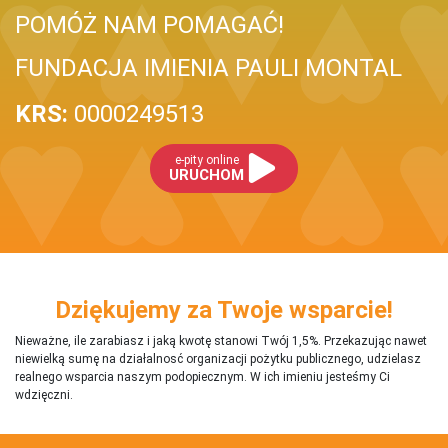
POMÓŻ NAM POMAGAĆ!
FUNDACJA IMIENIA PAULI MONTAL
KRS:
0000249513
e-pity online
URUCHOM
Dziękujemy za Twoje wsparcie!
Nieważne, ile zarabiasz i jaką kwotę stanowi Twój 1,5%. Przekazując nawet
niewielką sumę na działalnosć organizacji pożytku publicznego, udzielasz
realnego wsparcia naszym podopiecznym. W ich imieniu jesteśmy Ci
wdzięczni.