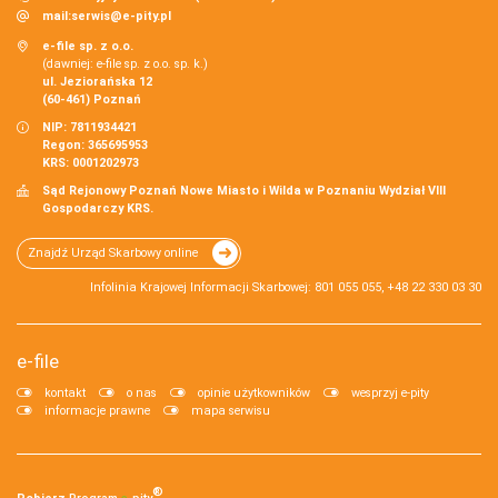
mail:
serwis@e-pity.pl
e-file sp. z o.o.
(dawniej: e-file sp. z o.o. sp. k.)
ul. Jeziorańska 12
(60-461) Poznań
NIP: 7811934421
Regon: 365695953
KRS: 0001202973
Sąd Rejonowy Poznań Nowe Miasto i Wilda w Poznaniu Wydział VIII
Gospodarczy KRS.
Znajdź Urząd Skarbowy online
Infolinia Krajowej Informacji Skarbowej: 801 055 055, +48 22 330 03 30
e-file
kontakt
o nas
opinie użytkowników
wesprzyj e-pity
informacje prawne
mapa serwisu
®