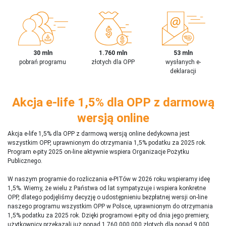
30 mln
1.760 mln
53 mln
pobrań programu
złotych dla OPP
wysłanych e-
deklaracji
Akcja e-life 1,5% dla OPP z darmową
wersją online
Akcja e-life 1,5% dla OPP z darmową wersją online dedykowna jest
wszystkim OPP, uprawnionym do otrzymania 1,5% podatku za 2025 rok.
Program e-pity 2025 on-line aktywnie wspiera Organizacje Pożytku
Publicznego.
W naszym programie do rozliczania e-PITów w 2026 roku wspieramy ideę
1,5%. Wiemy, że wielu z Państwa od lat sympatyzuje i wspiera konkretne
OPP, dlatego podjęliśmy decyzję o udostępnieniu bezpłatnej wersji on-line
naszego programu wszystkim OPP w Polsce, uprawnionym do otrzymania
1,5% podatku za 2025 rok. Dzięki programowi e-pity od dnia jego premiery,
użytkownicy przekazali już ponad 1 760 000 000 złotych dla ponad 9 000