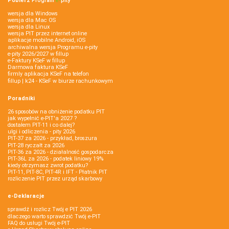
Pobierz
Program
e‑
pity
wersja dla Windows
wersja dla Mac OS
wersja dla Linux
wersja PIT przez internet online
aplikacje mobilne Android, iOS
archiwalna wersja Programu e-pity
e-pity 2026/2027 w fillup
e‑Faktury KSeF w fillup
Darmowa faktura KSeF
firmly aplikacja KSeF na telefon
fillup | k24 - KSeF w biurze rachunkowym
Poradniki
26 sposobów na obniżenie podatku PIT
jak wypełnić e-PIT'a 2027 ?
dostałem PIT-11 i co dalej?
ulgi i odliczenia - pity 2026
PIT-37 za 2026 - przykład, broszura
PIT-28 ryczałt za 2026
PIT-36 za 2026 - działalność gospodarcza
PIT-36L za 2026 - podatek liniowy 19%
kiedy otrzymasz zwrot podatku?
PIT-11, PIT-8C, PIT-4R i IFT - Płatnik PIT
rozliczenie PIT przez urząd skarbowy
e-Deklaracje
sprawdź i rozlicz Twój e PIT 2026
dlaczego warto sprawdzić Twój e-PIT
FAQ do usługi Twój e-PIT