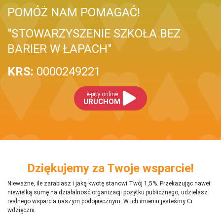
POMÓŻ NAM POMAGAĆ!
"STOWARZYSZENIE SZKOŁA BEZ
BARIER W ŁAPACH"
KRS:
0000249221
e-pity online
URUCHOM
Dziękujemy za Twoje wsparcie!
Nieważne, ile zarabiasz i jaką kwotę stanowi Twój 1,5%. Przekazując nawet
niewielką sumę na działalnosć organizacji pożytku publicznego, udzielasz
realnego wsparcia naszym podopiecznym. W ich imieniu jesteśmy Ci
wdzięczni.