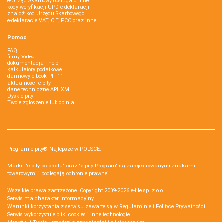
e-Urząd Skarbowy obsługa online
kody weryfikacji UPO e-deklaracji
znajdź kod Urzędu Skarbowego
e-deklaracje VAT, CIT, PCC oraz inne
Pomoc
FAQ
filmy Video
dokumentacja - help
kalkulatory podatkowe
darmowy e-book PIT-11
aktualności e-pity
dane techniczne API, XML
Dysk e-pity
Twoje zgłoszenie lub opinia
Program e-pity® Najlepsze w POLSCE.
Marki: "e-pity po prostu" oraz "e-pity Program" są zarejestrowanymi znakami
towarowymi i podlegają ochronie prawnej.
Wszelkie prawa zastrzeżone. Copyright 2009-2026
e-file sp. z o.o.
Serwis ma charakter informacyjny.
Warunki korzystania z serwisu zawarte są w
Regulaminie
i
Polityce Prywatności
.
Serwis wykorzystuje
pliki cookies i inne technologie
.