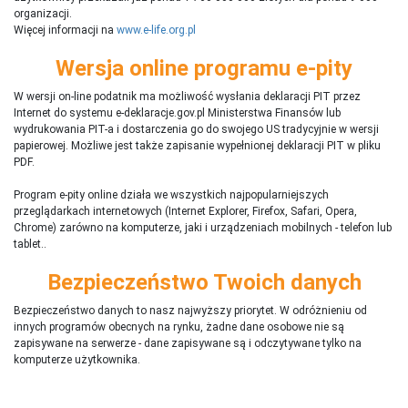
organizacji.
Więcej informacji na
www.e-life.org.pl
Wersja online programu e-pity
W wersji on-line podatnik ma możliwość wysłania deklaracji PIT przez
Internet do systemu e-deklaracje.gov.pl Ministerstwa Finansów lub
wydrukowania PIT-a i dostarczenia go do swojego US tradycyjnie w wersji
papierowej. Możliwe jest także zapisanie wypełnionej deklaracji PIT w pliku
PDF.
Program e-pity online działa we wszystkich najpopularniejszych
przeglądarkach internetowych (Internet Explorer, Firefox, Safari, Opera,
Chrome) zarówno na komputerze, jaki i urządzeniach mobilnych - telefon lub
tablet..
Bezpieczeństwo Twoich danych
Bezpieczeństwo danych to nasz najwyższy priorytet. W odróżnieniu od
innych programów obecnych na rynku,
ż
adne dane osobowe nie są
zapisywane na serwerze - dane zapisywane są i odczytywane tylko na
komputerze użytkownika.