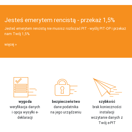
Jesteś emerytem rencistą - przekaż 1,5%
Jesteś emerytem rencistą nie musisz rozliczać PIT - wyślij PIT‑OP i przekaż
nam Twój 1,5%
więcej
wygoda
bezpieczeństwo
szybkość
weryfikacja danych
dane podatnika
brak konieczności
i opcja wysyłki e-
na jego urządzeniu
instalacji
deklaracji
wczytanie danych z
Twój e-PIT