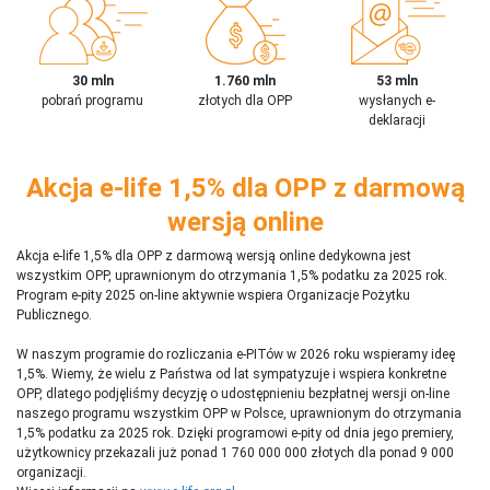
30 mln
1.760 mln
53 mln
pobrań programu
złotych dla OPP
wysłanych e-
deklaracji
Akcja e-life 1,5% dla OPP z darmową
wersją online
Akcja e-life 1,5% dla OPP z darmową wersją online dedykowna jest
wszystkim OPP, uprawnionym do otrzymania 1,5% podatku za 2025 rok.
Program e-pity 2025 on-line aktywnie wspiera Organizacje Pożytku
Publicznego.
W naszym programie do rozliczania e-PITów w 2026 roku wspieramy ideę
1,5%. Wiemy, że wielu z Państwa od lat sympatyzuje i wspiera konkretne
OPP, dlatego podjęliśmy decyzję o udostępnieniu bezpłatnej wersji on-line
naszego programu wszystkim OPP w Polsce, uprawnionym do otrzymania
1,5% podatku za 2025 rok. Dzięki programowi e-pity od dnia jego premiery,
użytkownicy przekazali już ponad 1 760 000 000 złotych dla ponad 9 000
organizacji.