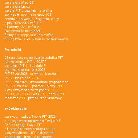
wersja dla Mac OS
wersja dla Linux
wersja PIT przez internet online
aplikacje mobilne Android, iOS
archiwalna wersja Programu e-pity
e-pity 2026/2027 w fillup
e‑Faktury KSeF w fillup
Darmowa faktura KSeF
firmly aplikacja KSeF na telefon
fillup | k24 - KSeF w biurze rachunkowym
Poradniki
26 sposobów na obniżenie podatku PIT
jak wypełnić e-PIT'a 2027 ?
dostałem PIT-11 i co dalej?
ulgi i odliczenia - pity 2026
PIT-37 za 2026 - przykład, broszura
PIT-28 ryczałt za 2026
PIT-36 za 2026 - działalność gospodarcza
PIT-36L za 2026 - podatek liniowy 19%
kiedy otrzymasz zwrot podatku?
PIT-11, PIT-8C, PIT-4R i IFT - Płatnik PIT
rozliczenie PIT przez urząd skarbowy
e-Deklaracje
sprawdź i rozlicz Twój e PIT 2026
dlaczego warto sprawdzić Twój e-PIT
FAQ do usługi Twój e-PIT
e-Urząd Skarbowy obsługa online
kody weryfikacji UPO e-deklaracji
znajdź kod Urzędu Skarbowego