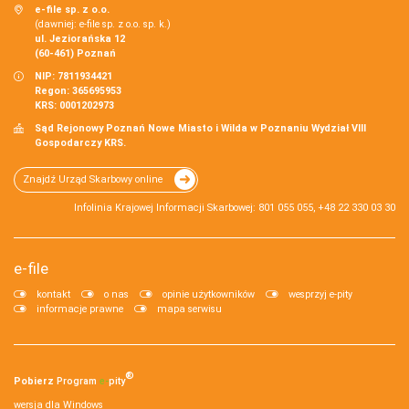
e-file sp. z o.o.
(dawniej: e-file sp. z o.o. sp. k.)
ul. Jeziorańska 12
(60-461) Poznań
NIP: 7811934421
Regon: 365695953
KRS: 0001202973
Sąd Rejonowy Poznań Nowe Miasto i Wilda w Poznaniu Wydział VIII
Gospodarczy KRS.
Znajdź Urząd Skarbowy online
Infolinia Krajowej Informacji Skarbowej: 801 055 055, +48 22 330 03 30
e-file
kontakt
o nas
opinie użytkowników
wesprzyj e-pity
informacje prawne
mapa serwisu
®
Pobierz
Program
e‑
pity
wersja dla Windows