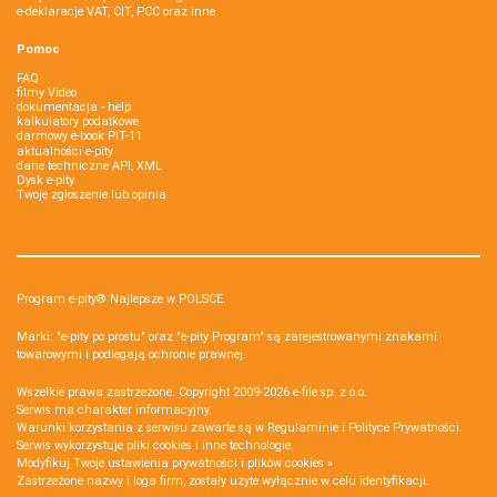
e-deklaracje VAT, CIT, PCC oraz inne
Pomoc
FAQ
filmy Video
dokumentacja - help
kalkulatory podatkowe
darmowy e-book PIT-11
aktualności e-pity
dane techniczne API, XML
Dysk e-pity
Twoje zgłoszenie lub opinia
Program e-pity® Najlepsze w POLSCE.
Marki: "e-pity po prostu" oraz "e-pity Program" są zarejestrowanymi znakami
towarowymi i podlegają ochronie prawnej.
Wszelkie prawa zastrzeżone. Copyright 2009-2026
e-file sp. z o.o.
Serwis ma charakter informacyjny.
Warunki korzystania z serwisu zawarte są w
Regulaminie
i
Polityce Prywatności
.
Serwis wykorzystuje
pliki cookies i inne technologie
.
Modyfikuj Twoje ustawienia prywatności i plików cookies »
Zastrzeżone nazwy i loga firm, zostały użyte wyłącznie w celu identyfikacji.