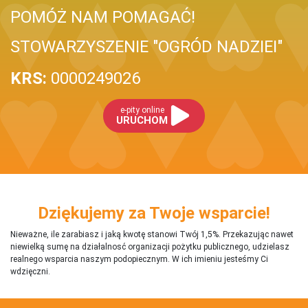
POMÓŻ NAM POMAGAĆ!
STOWARZYSZENIE "OGRÓD NADZIEI"
KRS:
0000249026
e-pity online
URUCHOM
Dziękujemy za Twoje wsparcie!
Nieważne, ile zarabiasz i jaką kwotę stanowi Twój 1,5%. Przekazując nawet
niewielką sumę na działalnosć organizacji pożytku publicznego, udzielasz
realnego wsparcia naszym podopiecznym. W ich imieniu jesteśmy Ci
wdzięczni.