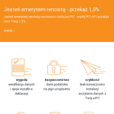
Jesteś emerytem rencistą - przekaż 1,5%
Jesteś emerytem rencistą nie musisz rozliczać PIT - wyślij PIT‑OP i przekaż
nam Twój 1,5%
więcej
wygoda
bezpieczeństwo
szybkość
weryfikacja danych
dane podatnika
brak konieczności
i opcja wysyłki e-
na jego urządzeniu
instalacji
deklaracji
wczytanie danych z
Twój e-PIT