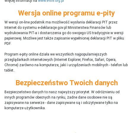
Więcej informacji na
www.e-life.org.pl
Wersja online programu e-pity
W wersji on-line podatnik ma możliwość wysłania deklaracji PIT przez
Internet do systemu e-deklaracje.gov.pl Ministerstwa Finansów lub
wydrukowania PIT-a i dostarczenia go do swojego US tradycyjnie w wersji
papierowej. Możliwe jest także zapisanie wypełnionej deklaracji PIT w pliku
PDF.
Program e-pity online działa we wszystkich najpopularniejszych
przeglądarkach internetowych (Internet Explorer, Firefox, Safari, Opera,
Chrome) zarówno na komputerze, jaki i urządzeniach mobilnych - telefon lub
tablet..
Bezpieczeństwo Twoich danych
Bezpieczeństwo danych to nasz najwyższy priorytet. W odróżnieniu od
innych programów obecnych na rynku,
ż
adne dane osobowe nie są
zapisywane na serwerze - dane zapisywane są i odczytywane tylko na
komputerze użytkownika.