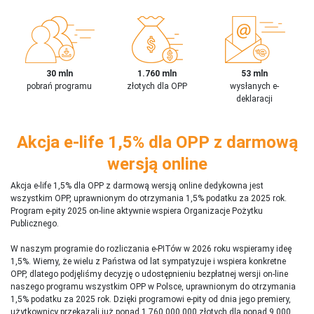
30 mln
1.760 mln
53 mln
pobrań programu
złotych dla OPP
wysłanych e-
deklaracji
Akcja e-life 1,5% dla OPP z darmową
wersją online
Akcja e-life 1,5% dla OPP z darmową wersją online dedykowna jest
wszystkim OPP, uprawnionym do otrzymania 1,5% podatku za 2025 rok.
Program e-pity 2025 on-line aktywnie wspiera Organizacje Pożytku
Publicznego.
W naszym programie do rozliczania e-PITów w 2026 roku wspieramy ideę
1,5%. Wiemy, że wielu z Państwa od lat sympatyzuje i wspiera konkretne
OPP, dlatego podjęliśmy decyzję o udostępnieniu bezpłatnej wersji on-line
naszego programu wszystkim OPP w Polsce, uprawnionym do otrzymania
1,5% podatku za 2025 rok. Dzięki programowi e-pity od dnia jego premiery,
użytkownicy przekazali już ponad 1 760 000 000 złotych dla ponad 9 000