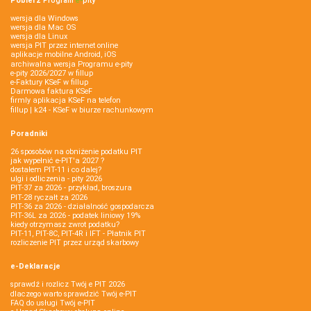
Pobierz
Program
e‑
pity
wersja dla Windows
wersja dla Mac OS
wersja dla Linux
wersja PIT przez internet online
aplikacje mobilne Android, iOS
archiwalna wersja Programu e-pity
e-pity 2026/2027 w fillup
e‑Faktury KSeF w fillup
Darmowa faktura KSeF
firmly aplikacja KSeF na telefon
fillup | k24 - KSeF w biurze rachunkowym
Poradniki
26 sposobów na obniżenie podatku PIT
jak wypełnić e-PIT'a 2027 ?
dostałem PIT-11 i co dalej?
ulgi i odliczenia - pity 2026
PIT-37 za 2026 - przykład, broszura
PIT-28 ryczałt za 2026
PIT-36 za 2026 - działalność gospodarcza
PIT-36L za 2026 - podatek liniowy 19%
kiedy otrzymasz zwrot podatku?
PIT-11, PIT-8C, PIT-4R i IFT - Płatnik PIT
rozliczenie PIT przez urząd skarbowy
e-Deklaracje
sprawdź i rozlicz Twój e PIT 2026
dlaczego warto sprawdzić Twój e-PIT
FAQ do usługi Twój e-PIT