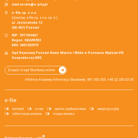
mail:
serwis@e-pity.pl
e-file sp. z o.o.
(dawniej: e-file sp. z o.o. sp. k.)
ul. Jeziorańska 12
(60-461) Poznań
NIP: 7811934421
Regon: 365695953
KRS: 0001202973
Sąd Rejonowy Poznań Nowe Miasto i Wilda w Poznaniu Wydział VIII
Gospodarczy KRS.
Znajdź Urząd Skarbowy online
Infolinia Krajowej Informacji Skarbowej: 801 055 055, +48 22 330 03 30
e-file
kontakt
o nas
opinie użytkowników
wesprzyj e-pity
informacje prawne
mapa serwisu
®