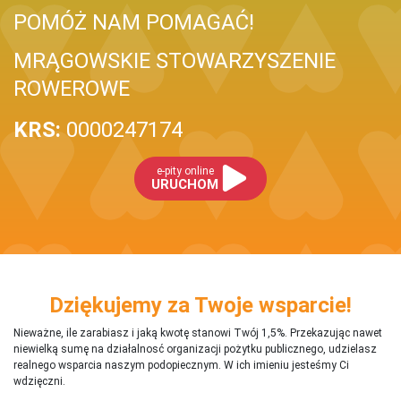
POMÓŻ NAM POMAGAĆ!
MRĄGOWSKIE STOWARZYSZENIE
ROWEROWE
KRS:
0000247174
e-pity online
URUCHOM
Dziękujemy za Twoje wsparcie!
Nieważne, ile zarabiasz i jaką kwotę stanowi Twój 1,5%. Przekazując nawet
niewielką sumę na działalnosć organizacji pożytku publicznego, udzielasz
realnego wsparcia naszym podopiecznym. W ich imieniu jesteśmy Ci
wdzięczni.