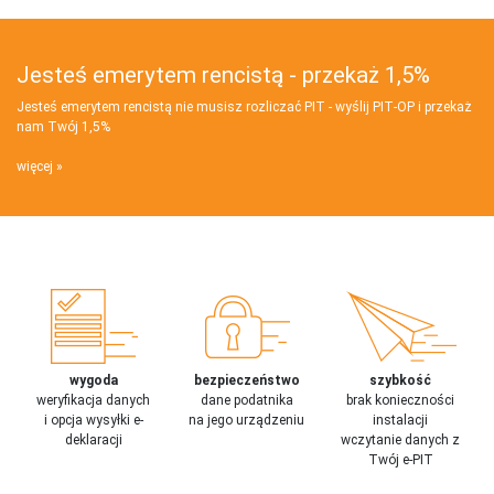
Jesteś emerytem rencistą - przekaż 1,5%
Jesteś emerytem rencistą nie musisz rozliczać PIT - wyślij PIT‑OP i przekaż
nam Twój 1,5%
więcej
wygoda
bezpieczeństwo
szybkość
weryfikacja danych
dane podatnika
brak konieczności
i opcja wysyłki e-
na jego urządzeniu
instalacji
deklaracji
wczytanie danych z
Twój e-PIT