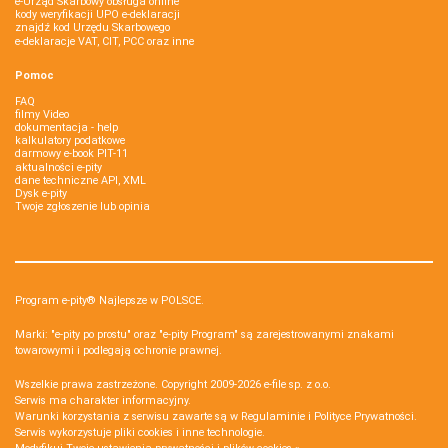
e-Urząd Skarbowy obsługa online
kody weryfikacji UPO e-deklaracji
znajdź kod Urzędu Skarbowego
e-deklaracje VAT, CIT, PCC oraz inne
Pomoc
FAQ
filmy Video
dokumentacja - help
kalkulatory podatkowe
darmowy e-book PIT-11
aktualności e-pity
dane techniczne API, XML
Dysk e-pity
Twoje zgłoszenie lub opinia
Program e-pity® Najlepsze w POLSCE.
Marki: "e-pity po prostu" oraz "e-pity Program" są zarejestrowanymi znakami
towarowymi i podlegają ochronie prawnej.
Wszelkie prawa zastrzeżone. Copyright 2009-2026
e-file sp. z o.o.
Serwis ma charakter informacyjny.
Warunki korzystania z serwisu zawarte są w
Regulaminie
i
Polityce Prywatności
.
Serwis wykorzystuje
pliki cookies i inne technologie
.