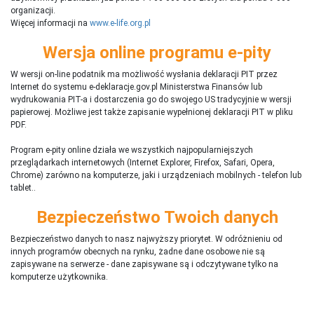
organizacji.
Więcej informacji na
www.e-life.org.pl
Wersja online programu e-pity
W wersji on-line podatnik ma możliwość wysłania deklaracji PIT przez
Internet do systemu e-deklaracje.gov.pl Ministerstwa Finansów lub
wydrukowania PIT-a i dostarczenia go do swojego US tradycyjnie w wersji
papierowej. Możliwe jest także zapisanie wypełnionej deklaracji PIT w pliku
PDF.
Program e-pity online działa we wszystkich najpopularniejszych
przeglądarkach internetowych (Internet Explorer, Firefox, Safari, Opera,
Chrome) zarówno na komputerze, jaki i urządzeniach mobilnych - telefon lub
tablet..
Bezpieczeństwo Twoich danych
Bezpieczeństwo danych to nasz najwyższy priorytet. W odróżnieniu od
innych programów obecnych na rynku,
ż
adne dane osobowe nie są
zapisywane na serwerze - dane zapisywane są i odczytywane tylko na
komputerze użytkownika.