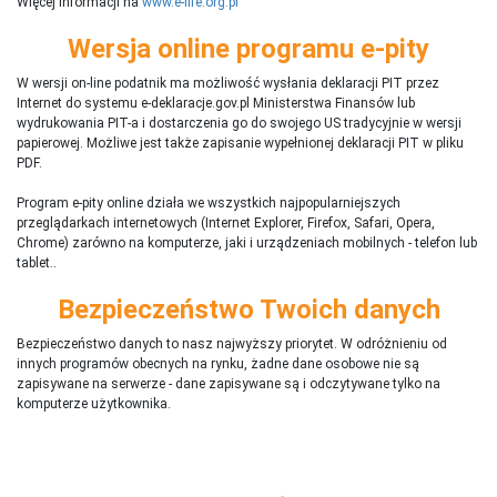
Więcej informacji na
www.e-life.org.pl
Wersja online programu e-pity
W wersji on-line podatnik ma możliwość wysłania deklaracji PIT przez
Internet do systemu e-deklaracje.gov.pl Ministerstwa Finansów lub
wydrukowania PIT-a i dostarczenia go do swojego US tradycyjnie w wersji
papierowej. Możliwe jest także zapisanie wypełnionej deklaracji PIT w pliku
PDF.
Program e-pity online działa we wszystkich najpopularniejszych
przeglądarkach internetowych (Internet Explorer, Firefox, Safari, Opera,
Chrome) zarówno na komputerze, jaki i urządzeniach mobilnych - telefon lub
tablet..
Bezpieczeństwo Twoich danych
Bezpieczeństwo danych to nasz najwyższy priorytet. W odróżnieniu od
innych programów obecnych na rynku,
ż
adne dane osobowe nie są
zapisywane na serwerze - dane zapisywane są i odczytywane tylko na
komputerze użytkownika.