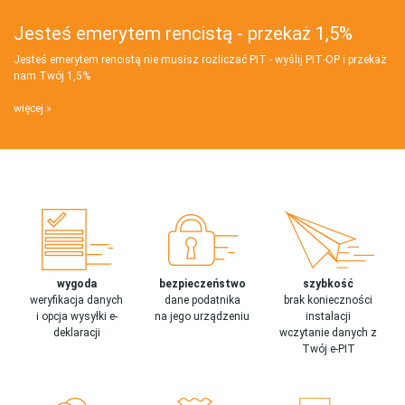
Jesteś emerytem rencistą - przekaż 1,5%
Jesteś emerytem rencistą nie musisz rozliczać PIT - wyślij PIT‑OP i przekaż
nam Twój 1,5%
więcej
wygoda
bezpieczeństwo
szybkość
weryfikacja danych
dane podatnika
brak konieczności
i opcja wysyłki e-
na jego urządzeniu
instalacji
deklaracji
wczytanie danych z
Twój e-PIT