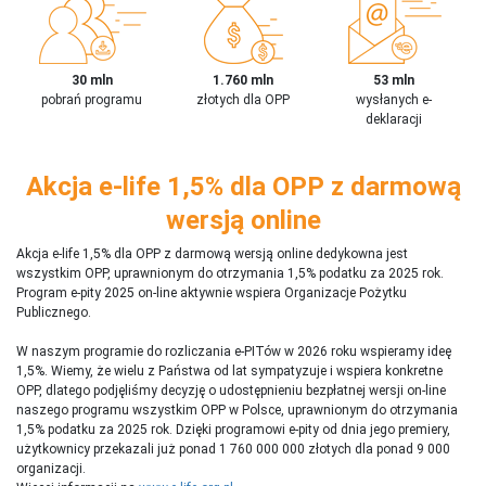
30 mln
1.760 mln
53 mln
pobrań programu
złotych dla OPP
wysłanych e-
deklaracji
Akcja e-life 1,5% dla OPP z darmową
wersją online
Akcja e-life 1,5% dla OPP z darmową wersją online dedykowna jest
wszystkim OPP, uprawnionym do otrzymania 1,5% podatku za 2025 rok.
Program e-pity 2025 on-line aktywnie wspiera Organizacje Pożytku
Publicznego.
W naszym programie do rozliczania e-PITów w 2026 roku wspieramy ideę
1,5%. Wiemy, że wielu z Państwa od lat sympatyzuje i wspiera konkretne
OPP, dlatego podjęliśmy decyzję o udostępnieniu bezpłatnej wersji on-line
naszego programu wszystkim OPP w Polsce, uprawnionym do otrzymania
1,5% podatku za 2025 rok. Dzięki programowi e-pity od dnia jego premiery,
użytkownicy przekazali już ponad 1 760 000 000 złotych dla ponad 9 000
organizacji.