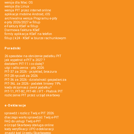
wersja dla Mac OS
wersja dla Linux
wersja PIT przez internet online
aplikacje mobilne Android, iOS
archiwalna wersja Programu e-pity
e-pity 2026/2027 w fillup
e‑Faktury KSeF w fillup
Darmowa faktura KSeF
firmly aplikacja KSeF na telefon
fillup | k24 - KSeF w biurze rachunkowym
Poradniki
26 sposobów na obniżenie podatku PIT
jak wypełnić e-PIT'a 2027 ?
dostałem PIT-11 i co dalej?
ulgi i odliczenia - pity 2026
PIT-37 za 2026 - przykład, broszura
PIT-28 ryczałt za 2026
PIT-36 za 2026 - działalność gospodarcza
PIT-36L za 2026 - podatek liniowy 19%
kiedy otrzymasz zwrot podatku?
PIT-11, PIT-8C, PIT-4R i IFT - Płatnik PIT
rozliczenie PIT przez urząd skarbowy
e-Deklaracje
sprawdź i rozlicz Twój e PIT 2026
dlaczego warto sprawdzić Twój e-PIT
FAQ do usługi Twój e-PIT
e-Urząd Skarbowy obsługa online
kody weryfikacji UPO e-deklaracji
znajdź kod Urzędu Skarbowego