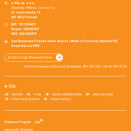
e-file sp. z o.o.
(dawniej: e-file sp. z o.o. sp. k.)
ul. Jeziorańska 12
(60-461) Poznań
NIP: 7811934421
Regon: 365695953
KRS: 0001202973
Sąd Rejonowy Poznań Nowe Miasto i Wilda w Poznaniu Wydział VIII
Gospodarczy KRS.
Znajdź Urząd Skarbowy online
Infolinia Krajowej Informacji Skarbowej: 801 055 055, +48 22 330 03 30
e-file
kontakt
o nas
opinie użytkowników
wesprzyj e-pity
informacje prawne
mapa serwisu
®
Pobierz
Program
e‑
pity
wersja dla Windows