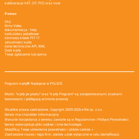
e-deklaracje VAT, CIT, PCC oraz inne
Pomoc
FAQ
filmy Video
dokumentacja - help
kalkulatory podatkowe
darmowy e-book PIT-11
aktualności e-pity
dane techniczne API, XML
Dysk e-pity
Twoje zgłoszenie lub opinia
Program e-pity® Najlepsze w POLSCE.
Marki: "e-pity po prostu" oraz "e-pity Program" są zarejestrowanymi znakami
towarowymi i podlegają ochronie prawnej.
Wszelkie prawa zastrzeżone. Copyright 2009-2026
e-file sp. z o.o.
Serwis ma charakter informacyjny.
Warunki korzystania z serwisu zawarte są w
Regulaminie
i
Polityce Prywatności
.
Serwis wykorzystuje
pliki cookies i inne technologie
.
Modyfikuj Twoje ustawienia prywatności i plików cookies »
Zastrzeżone nazwy i loga firm, zostały użyte wyłącznie w celu identyfikacji.