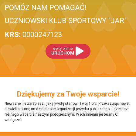
POMÓŻ NAM POMAGAĆ!
UCZNIOWSKI KLUB SPORTOWY "JAR"
KRS:
0000247123
e-pity online
URUCHOM
Dziękujemy za Twoje wsparcie!
Nieważne, ile zarabiasz i jaką kwotę stanowi Twój 1,5%. Przekazując nawet
niewielką sumę na działalnosć organizacji pożytku publicznego, udzielasz
realnego wsparcia naszym podopiecznym. W ich imieniu jesteśmy Ci
wdzięczni.