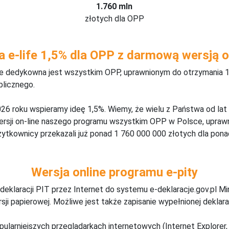
1.760 mln
złotych dla OPP
a e-life 1,5% dla OPP z darmową wersją o
ine dedykowna jest wszystkim OPP, uprawnionym do otrzymania 1
blicznego.
26 roku wspieramy ideę 1,5%. Wiemy, że wielu z Państwa od lat
wersji on-line naszego programu wszystkim OPP w Polsce, upraw
żytkownicy przekazali już ponad 1 760 000 000 złotych dla ponad
Wersja online programu e-pity
deklaracji PIT przez Internet do systemu e-deklaracje.gov.pl M
ji papierowej. Możliwe jest także zapisanie wypełnionej deklarac
pularniejszych przeglądarkach internetowych (Internet Explorer, 