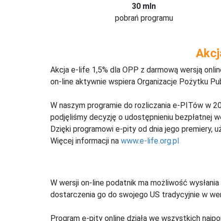
30 mln
pobrań programu
Akcj
Akcja e-life 1,5% dla OPP z darmową wersją onl
on-line aktywnie wspiera Organizacje Pożytku Pu
W naszym programie do rozliczania e-PITów w 20
podjęliśmy decyzję o udostępnieniu bezpłatnej 
Dzięki programowi e-pity od dnia jego premiery, u
Więcej informacji na
www.e-life.org.pl
W wersji on-line podatnik ma możliwość wysłania 
dostarczenia go do swojego US tradycyjnie w wers
Program e-pity online działa we wszystkich najpo