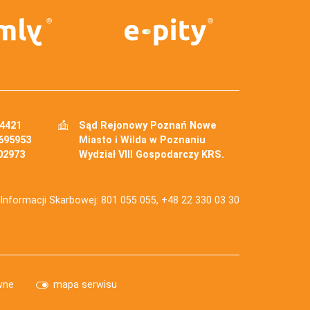
34421
Sąd Rejonowy Poznań Nowe
695953
Miasto i Wilda w Poznaniu
02973
Wydział VIII Gospodarczy KRS.
j Informacji Skarbowej: 801 055 055, +48 22 330 03 30
wne
mapa serwisu