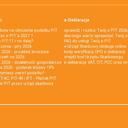
i
e-Deklaracje
bów na obniżenie podatku PIT
sprawdź i rozlicz Twój e PIT 2026
nić e-PIT'a 2027 ?
dlaczego warto sprawdzić Twój e
PIT-11 i co dalej?
FAQ do usługi Twój e-PIT
iczenia - pity 2026
e-Urząd Skarbowy obsługa online
 2026 - przykład, broszura
kody weryfikacji UPO e-deklaracji
czałt za 2026
znajdź kod Urzędu Skarbowego
a 2026 - działalność gospodarcza
e-deklaracje VAT, CIT, PCC oraz in
za 2026 - podatek liniowy 19%
rzymasz zwrot podatku?
IT-8C, PIT-4R i IFT - Płatnik PIT
nie PIT przez urząd skarbowy