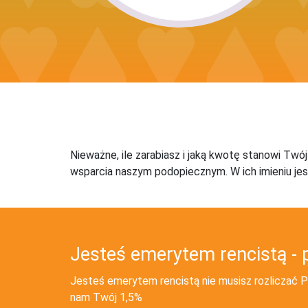
Nieważne, ile zarabiasz i jaką kwotę stanowi Twó
wsparcia naszym podopiecznym. W ich imieniu jes
Jesteś emerytem rencistą - 
Jesteś emerytem rencistą nie musisz rozliczać PI
nam Twój 1,5%