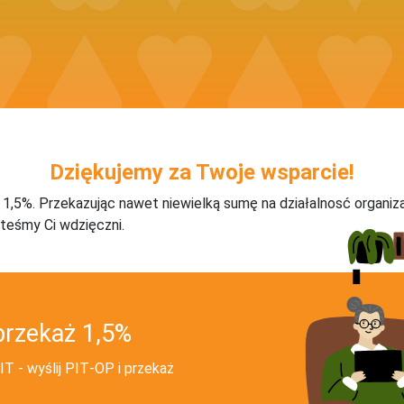
Dziękujemy za Twoje wsparcie!
j 1,5%. Przekazując nawet niewielką sumę na działalnosć organiz
teśmy Ci wdzięczni.
przekaż 1,5%
T - wyślij PIT‑OP i przekaż