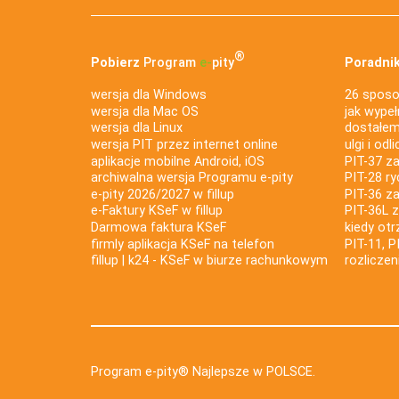
®
Pobierz
Program
e‑
pity
Poradnik
wersja dla Windows
26 sposo
wersja dla Mac OS
jak wypeł
wersja dla Linux
dostałem 
wersja PIT przez internet online
ulgi i odl
aplikacje mobilne Android, iOS
PIT-37 za
archiwalna wersja Programu e-pity
PIT-28 ry
e-pity 2026/2027 w fillup
PIT-36 z
e‑Faktury KSeF w fillup
PIT-36L 
Darmowa faktura KSeF
kiedy ot
firmly aplikacja KSeF na telefon
PIT-11, P
fillup | k24 - KSeF w biurze rachunkowym
rozlicze
Program e-pity® Najlepsze w POLSCE.