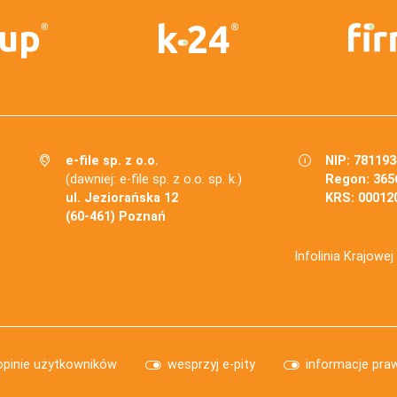
e-file sp. z o.o.
NIP: 78119
(dawniej: e-file sp. z o.o. sp. k.)
Regon: 365
ul. Jeziorańska 12
KRS: 00012
(60-461) Poznań
Infolinia Krajowe
opinie użytkowników
wesprzyj e-pity
informacje pra