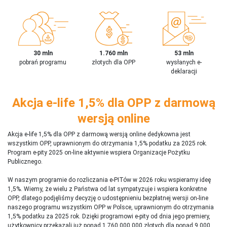
30 mln
1.760 mln
53 mln
pobrań programu
złotych dla OPP
wysłanych e-
deklaracji
Akcja e-life 1,5% dla OPP z darmową
wersją online
Akcja e-life 1,5% dla OPP z darmową wersją online dedykowna jest
wszystkim OPP, uprawnionym do otrzymania 1,5% podatku za 2025 rok.
Program e-pity 2025 on-line aktywnie wspiera Organizacje Pożytku
Publicznego.
W naszym programie do rozliczania e-PITów w 2026 roku wspieramy ideę
1,5%. Wiemy, że wielu z Państwa od lat sympatyzuje i wspiera konkretne
OPP, dlatego podjęliśmy decyzję o udostępnieniu bezpłatnej wersji on-line
naszego programu wszystkim OPP w Polsce, uprawnionym do otrzymania
1,5% podatku za 2025 rok. Dzięki programowi e-pity od dnia jego premiery,
użytkownicy przekazali już ponad 1 760 000 000 złotych dla ponad 9 000