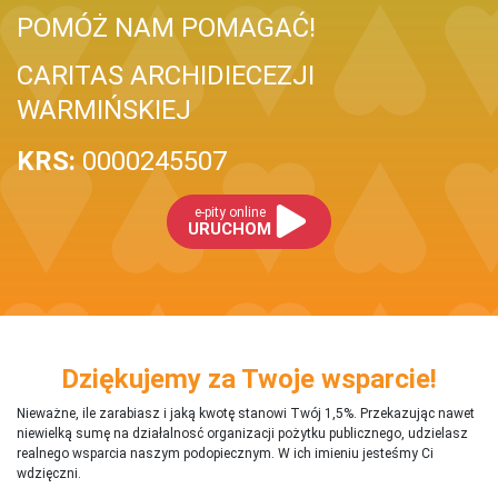
POMÓŻ NAM POMAGAĆ!
CARITAS ARCHIDIECEZJI
WARMIŃSKIEJ
KRS:
0000245507
e-pity online
URUCHOM
Dziękujemy za Twoje wsparcie!
Nieważne, ile zarabiasz i jaką kwotę stanowi Twój 1,5%. Przekazując nawet
niewielką sumę na działalnosć organizacji pożytku publicznego, udzielasz
realnego wsparcia naszym podopiecznym. W ich imieniu jesteśmy Ci
wdzięczni.