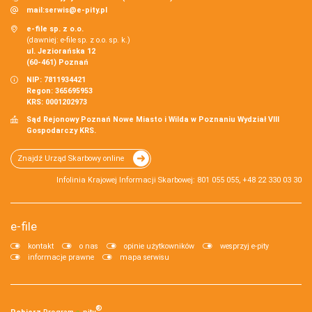
mail:
serwis@e-pity.pl
e-file sp. z o.o.
(dawniej: e-file sp. z o.o. sp. k.)
ul. Jeziorańska 12
(60-461) Poznań
NIP: 7811934421
Regon: 365695953
KRS: 0001202973
Sąd Rejonowy Poznań Nowe Miasto i Wilda w Poznaniu Wydział VIII
Gospodarczy KRS.
Znajdź Urząd Skarbowy online
Infolinia Krajowej Informacji Skarbowej: 801 055 055, +48 22 330 03 30
e-file
kontakt
o nas
opinie użytkowników
wesprzyj e-pity
informacje prawne
mapa serwisu
®