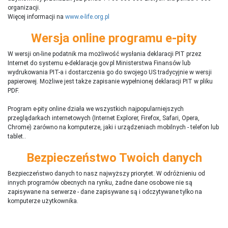
organizacji.
Więcej informacji na
www.e-life.org.pl
Wersja online programu e-pity
W wersji on-line podatnik ma możliwość wysłania deklaracji PIT przez
Internet do systemu e-deklaracje.gov.pl Ministerstwa Finansów lub
wydrukowania PIT-a i dostarczenia go do swojego US tradycyjnie w wersji
papierowej. Możliwe jest także zapisanie wypełnionej deklaracji PIT w pliku
PDF.
Program e-pity online działa we wszystkich najpopularniejszych
przeglądarkach internetowych (Internet Explorer, Firefox, Safari, Opera,
Chrome) zarówno na komputerze, jaki i urządzeniach mobilnych - telefon lub
tablet..
Bezpieczeństwo Twoich danych
Bezpieczeństwo danych to nasz najwyższy priorytet. W odróżnieniu od
innych programów obecnych na rynku,
ż
adne dane osobowe nie są
zapisywane na serwerze - dane zapisywane są i odczytywane tylko na
komputerze użytkownika.