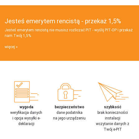
Jesteś emerytem rencistą - przekaż 1,5%
Jesteś emerytem rencistą nie musisz rozliczać PIT - wyślij PIT‑OP i przekaż
nam Twój 1,5%
więcej
wygoda
bezpieczeństwo
szybkość
weryfikacja danych
dane podatnika
brak konieczności
i opcja wysyłki e-
na jego urządzeniu
instalacji
deklaracji
wczytanie danych z
Twój e-PIT