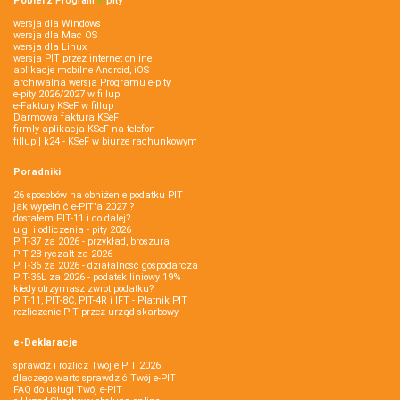
Pobierz
Program
e‑
pity
wersja dla Windows
wersja dla Mac OS
wersja dla Linux
wersja PIT przez internet online
aplikacje mobilne Android, iOS
archiwalna wersja Programu e-pity
e-pity 2026/2027 w fillup
e‑Faktury KSeF w fillup
Darmowa faktura KSeF
firmly aplikacja KSeF na telefon
fillup | k24 - KSeF w biurze rachunkowym
Poradniki
26 sposobów na obniżenie podatku PIT
jak wypełnić e-PIT'a 2027 ?
dostałem PIT-11 i co dalej?
ulgi i odliczenia - pity 2026
PIT-37 za 2026 - przykład, broszura
PIT-28 ryczałt za 2026
PIT-36 za 2026 - działalność gospodarcza
PIT-36L za 2026 - podatek liniowy 19%
kiedy otrzymasz zwrot podatku?
PIT-11, PIT-8C, PIT-4R i IFT - Płatnik PIT
rozliczenie PIT przez urząd skarbowy
e-Deklaracje
sprawdź i rozlicz Twój e PIT 2026
dlaczego warto sprawdzić Twój e-PIT
FAQ do usługi Twój e-PIT