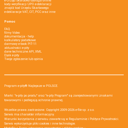
e-Urząd Skarbowy obsługa online
kody weryfikacji UPO e-deklaracji
znajdź kod Urzędu Skarbowego
e-deklaracje VAT, CIT, PCC oraz inne
Pomoc
FAQ
filmy Video
dokumentacja - help
kalkulatory podatkowe
darmowy e-book PIT-11
aktualności e-pity
dane techniczne API, XML
Dysk e-pity
Twoje zgłoszenie lub opinia
Program e-pity® Najlepsze w POLSCE.
Marki: "e-pity po prostu" oraz "e-pity Program" są zarejestrowanymi znakami
towarowymi i podlegają ochronie prawnej.
Wszelkie prawa zastrzeżone. Copyright 2009-2026
e-file sp. z o.o.
Serwis ma charakter informacyjny.
Warunki korzystania z serwisu zawarte są w
Regulaminie
i
Polityce Prywatności
.
Serwis wykorzystuje
pliki cookies i inne technologie
.