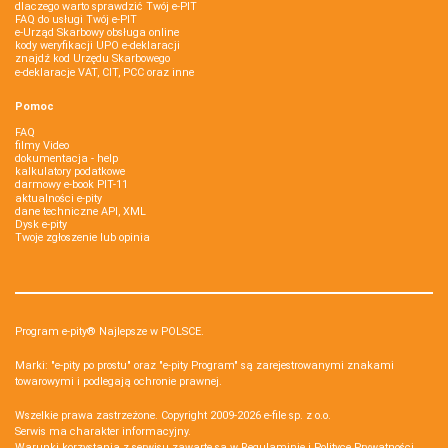
dlaczego warto sprawdzić Twój e-PIT
FAQ do usługi Twój e-PIT
e-Urząd Skarbowy obsługa online
kody weryfikacji UPO e-deklaracji
znajdź kod Urzędu Skarbowego
e-deklaracje VAT, CIT, PCC oraz inne
Pomoc
FAQ
filmy Video
dokumentacja - help
kalkulatory podatkowe
darmowy e-book PIT-11
aktualności e-pity
dane techniczne API, XML
Dysk e-pity
Twoje zgłoszenie lub opinia
Program e-pity® Najlepsze w POLSCE.
Marki: "e-pity po prostu" oraz "e-pity Program" są zarejestrowanymi znakami
towarowymi i podlegają ochronie prawnej.
Wszelkie prawa zastrzeżone. Copyright 2009-2026
e-file sp. z o.o.
Serwis ma charakter informacyjny.
Warunki korzystania z serwisu zawarte są w
Regulaminie
i
Polityce Prywatności
.