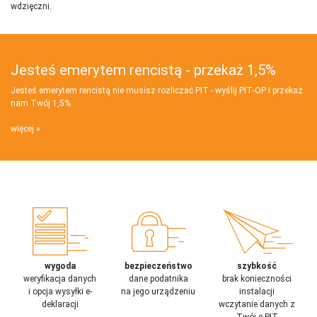
wdzięczni.
Jesteś emerytem rencistą - przekaż 1,5%
Jesteś emerytem rencistą nie musisz rozliczać PIT - wyślij PIT‑OP i przekaż
nam Twój 1,5%
więcej
wygoda
bezpieczeństwo
szybkość
weryfikacja danych
dane podatnika
brak konieczności
i opcja wysyłki e-
na jego urządzeniu
instalacji
deklaracji
wczytanie danych z
Twój e-PIT