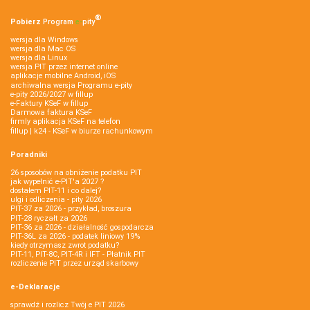
®
Pobierz
Program
e‑
pity
wersja dla Windows
wersja dla Mac OS
wersja dla Linux
wersja PIT przez internet online
aplikacje mobilne Android, iOS
archiwalna wersja Programu e-pity
e-pity 2026/2027 w fillup
e‑Faktury KSeF w fillup
Darmowa faktura KSeF
firmly aplikacja KSeF na telefon
fillup | k24 - KSeF w biurze rachunkowym
Poradniki
26 sposobów na obniżenie podatku PIT
jak wypełnić e-PIT'a 2027 ?
dostałem PIT-11 i co dalej?
ulgi i odliczenia - pity 2026
PIT-37 za 2026 - przykład, broszura
PIT-28 ryczałt za 2026
PIT-36 za 2026 - działalność gospodarcza
PIT-36L za 2026 - podatek liniowy 19%
kiedy otrzymasz zwrot podatku?
PIT-11, PIT-8C, PIT-4R i IFT - Płatnik PIT
rozliczenie PIT przez urząd skarbowy
e-Deklaracje
sprawdź i rozlicz Twój e PIT 2026