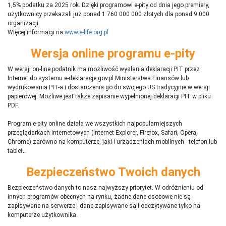
1,5% podatku za 2025 rok. Dzięki programowi e-pity od dnia jego premiery,
użytkownicy przekazali już ponad 1 760 000 000 złotych dla ponad 9 000
organizacji.
Więcej informacji na
www.e-life.org.pl
Wersja online programu e-pity
W wersji on-line podatnik ma możliwość wysłania deklaracji PIT przez
Internet do systemu e-deklaracje.gov.pl Ministerstwa Finansów lub
wydrukowania PIT-a i dostarczenia go do swojego US tradycyjnie w wersji
papierowej. Możliwe jest także zapisanie wypełnionej deklaracji PIT w pliku
PDF.
Program e-pity online działa we wszystkich najpopularniejszych
przeglądarkach internetowych (Internet Explorer, Firefox, Safari, Opera,
Chrome) zarówno na komputerze, jaki i urządzeniach mobilnych - telefon lub
tablet..
Bezpieczeństwo Twoich danych
Bezpieczeństwo danych to nasz najwyższy priorytet. W odróżnieniu od
innych programów obecnych na rynku,
ż
adne dane osobowe nie są
zapisywane na serwerze - dane zapisywane są i odczytywane tylko na
komputerze użytkownika.