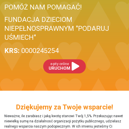
POMÓŻ NAM POMAGAĆ!
FUNDACJA DZIECIOM
NIEPEŁNOSPRAWNYM "PODARUJ
UŚMIECH"
KRS:
0000245254
e-pity online
URUCHOM
Dziękujemy za Twoje wsparcie!
Nieważne, ile zarabiasz i jaką kwotę stanowi Twój 1,5%. Przekazując nawet
niewielką sumę na działalnosć organizacji pożytku publicznego, udzielasz
realnego wsparcia naszym podopiecznym. W ich imieniu jesteśmy Ci