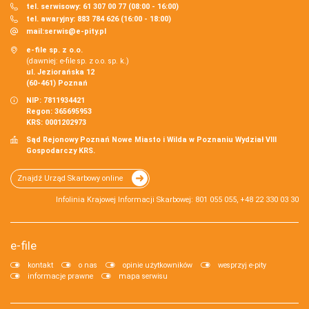
tel. serwisowy: 61 307 00 77 (08:00 - 16:00)
tel. awaryjny: 883 784 626 (16:00 - 18:00)
mail:
serwis@e-pity.pl
e-file sp. z o.o.
(dawniej: e-file sp. z o.o. sp. k.)
ul. Jeziorańska 12
(60-461) Poznań
NIP: 7811934421
Regon: 365695953
KRS: 0001202973
Sąd Rejonowy Poznań Nowe Miasto i Wilda w Poznaniu Wydział VIII
Gospodarczy KRS.
Znajdź Urząd Skarbowy online
Infolinia Krajowej Informacji Skarbowej: 801 055 055, +48 22 330 03 30
e-file
kontakt
o nas
opinie użytkowników
wesprzyj e-pity
informacje prawne
mapa serwisu