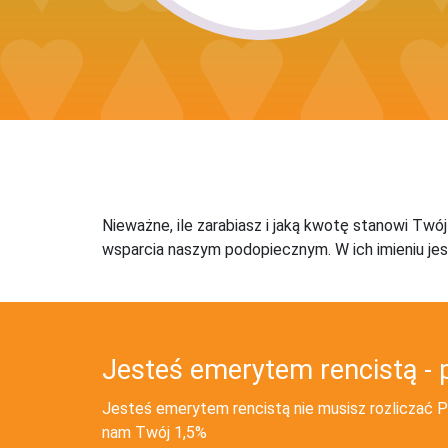
Nieważne, ile zarabiasz i jaką kwotę stanowi Twó
wsparcia naszym podopiecznym. W ich imieniu jes
Jesteś emerytem rencistą - 
Jesteś emerytem rencistą nie musisz rozliczać PI
nam Twój 1,5%