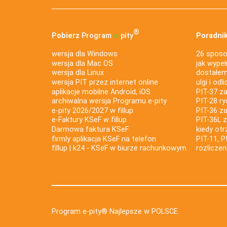
®
Pobierz
Program
e‑
pity
Poradnik
wersja dla Windows
26 sposo
wersja dla Mac OS
jak wypeł
wersja dla Linux
dostałem 
wersja PIT przez internet online
ulgi i odl
aplikacje mobilne Android, iOS
PIT-37 za
archiwalna wersja Programu e-pity
PIT-28 ry
e-pity 2026/2027 w fillup
PIT-36 z
e‑Faktury KSeF w fillup
PIT-36L 
Darmowa faktura KSeF
kiedy ot
firmly aplikacja KSeF na telefon
PIT-11, P
fillup | k24 - KSeF w biurze rachunkowym
rozlicze
Program e-pity® Najlepsze w POLSCE.