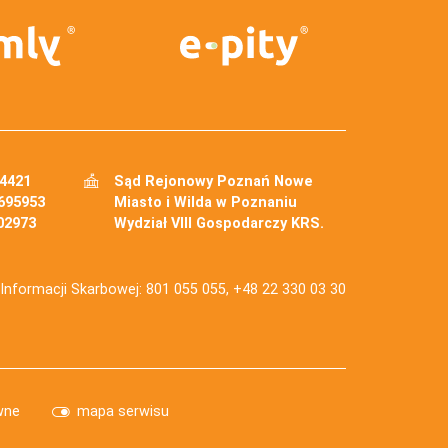
34421
Sąd Rejonowy Poznań Nowe
695953
Miasto i Wilda w Poznaniu
02973
Wydział VIII Gospodarczy KRS.
j Informacji Skarbowej: 801 055 055, +48 22 330 03 30
wne
mapa serwisu