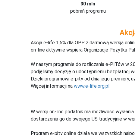
30 mln
pobrań programu
Akcj
Akcja e-life 1,5% dla OPP z darmową wersją onl
on-line aktywnie wspiera Organizacje Pożytku Pu
W naszym programie do rozliczania e-PITów w 20
podjęliśmy decyzję o udostępnieniu bezpłatnej 
Dzięki programowi e-pity od dnia jego premiery, u
Więcej informacji na
www.e-life.org.pl
W wersji on-line podatnik ma możliwość wysłania 
dostarczenia go do swojego US tradycyjnie w wers
Program e-pity online działa we wszystkich najpo