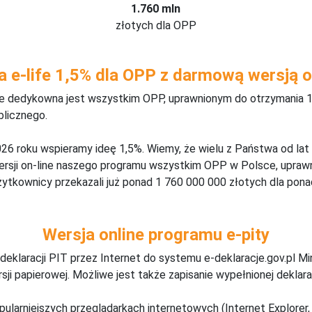
1.760 mln
złotych dla OPP
a e-life 1,5% dla OPP z darmową wersją o
ine dedykowna jest wszystkim OPP, uprawnionym do otrzymania 1
blicznego.
26 roku wspieramy ideę 1,5%. Wiemy, że wielu z Państwa od lat
wersji on-line naszego programu wszystkim OPP w Polsce, upraw
żytkownicy przekazali już ponad 1 760 000 000 złotych dla ponad
Wersja online programu e-pity
deklaracji PIT przez Internet do systemu e-deklaracje.gov.pl M
ji papierowej. Możliwe jest także zapisanie wypełnionej deklarac
pularniejszych przeglądarkach internetowych (Internet Explorer, 