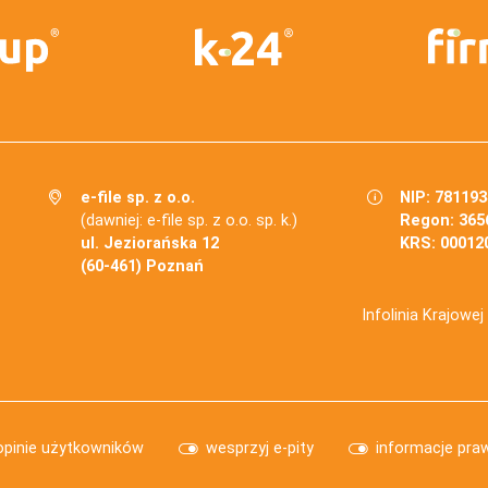
e-file sp. z o.o.
NIP: 78119
(dawniej: e-file sp. z o.o. sp. k.)
Regon: 365
ul. Jeziorańska 12
KRS: 00012
(60-461) Poznań
Infolinia Krajowe
opinie użytkowników
wesprzyj e-pity
informacje pra