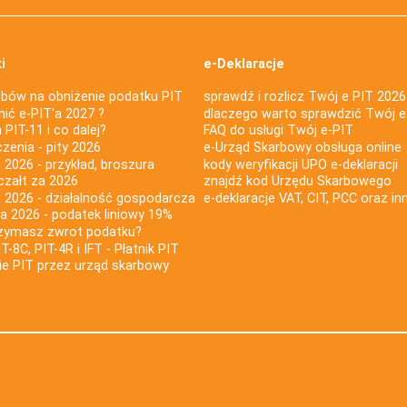
i
e-Deklaracje
bów na obniżenie podatku PIT
sprawdź i rozlicz Twój e PIT 2026
nić e-PIT'a 2027 ?
dlaczego warto sprawdzić Twój e
PIT-11 i co dalej?
FAQ do usługi Twój e-PIT
iczenia - pity 2026
e-Urząd Skarbowy obsługa online
 2026 - przykład, broszura
kody weryfikacji UPO e-deklaracji
czałt za 2026
znajdź kod Urzędu Skarbowego
a 2026 - działalność gospodarcza
e-deklaracje VAT, CIT, PCC oraz in
za 2026 - podatek liniowy 19%
rzymasz zwrot podatku?
IT-8C, PIT-4R i IFT - Płatnik PIT
nie PIT przez urząd skarbowy