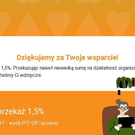
Dziękujemy za Twoje wsparcie!
j 1,5%. Przekazując nawet niewielką sumę na działalnosć organiz
teśmy Ci wdzięczni.
przekaż 1,5%
T - wyślij PIT‑OP i przekaż