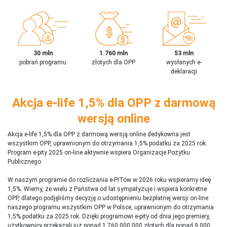
30 mln
1.760 mln
53 mln
pobrań programu
złotych dla OPP
wysłanych e-
deklaracji
Akcja e-life 1,5% dla OPP z darmową
wersją online
Akcja e-life 1,5% dla OPP z darmową wersją online dedykowna jest
wszystkim OPP, uprawnionym do otrzymania 1,5% podatku za 2025 rok.
Program e-pity 2025 on-line aktywnie wspiera Organizacje Pożytku
Publicznego.
W naszym programie do rozliczania e-PITów w 2026 roku wspieramy ideę
1,5%. Wiemy, że wielu z Państwa od lat sympatyzuje i wspiera konkretne
OPP, dlatego podjęliśmy decyzję o udostępnieniu bezpłatnej wersji on-line
naszego programu wszystkim OPP w Polsce, uprawnionym do otrzymania
1,5% podatku za 2025 rok. Dzięki programowi e-pity od dnia jego premiery,
użytkownicy przekazali już ponad 1 760 000 000 złotych dla ponad 9 000