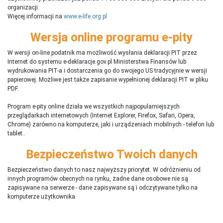
organizacji.
Więcej informacji na
www.e-life.org.pl
Wersja online programu e-pity
W wersji on-line podatnik ma możliwość wysłania deklaracji PIT przez
Internet do systemu e-deklaracje.gov.pl Ministerstwa Finansów lub
wydrukowania PIT-a i dostarczenia go do swojego US tradycyjnie w wersji
papierowej. Możliwe jest także zapisanie wypełnionej deklaracji PIT w pliku
PDF.
Program e-pity online działa we wszystkich najpopularniejszych
przeglądarkach internetowych (Internet Explorer, Firefox, Safari, Opera,
Chrome) zarówno na komputerze, jaki i urządzeniach mobilnych - telefon lub
tablet..
Bezpieczeństwo Twoich danych
Bezpieczeństwo danych to nasz najwyższy priorytet. W odróżnieniu od
innych programów obecnych na rynku,
ż
adne dane osobowe nie są
zapisywane na serwerze - dane zapisywane są i odczytywane tylko na
komputerze użytkownika.