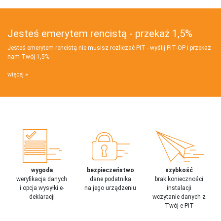
Jesteś emerytem rencistą - przekaż 1,5%
Jesteś emerytem rencistą nie musisz rozliczać PIT - wyślij PIT‑OP i przekaż
nam Twój 1,5%
więcej
wygoda
bezpieczeństwo
szybkość
weryfikacja danych
dane podatnika
brak konieczności
i opcja wysyłki e-
na jego urządzeniu
instalacji
deklaracji
wczytanie danych z
Twój e-PIT