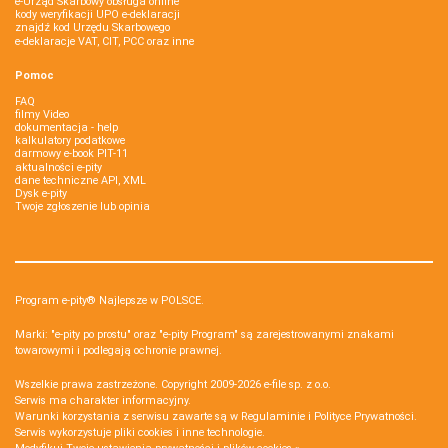
e-Urząd Skarbowy obsługa online
kody weryfikacji UPO e-deklaracji
znajdź kod Urzędu Skarbowego
e-deklaracje VAT, CIT, PCC oraz inne
Pomoc
FAQ
filmy Video
dokumentacja - help
kalkulatory podatkowe
darmowy e-book PIT-11
aktualności e-pity
dane techniczne API, XML
Dysk e-pity
Twoje zgłoszenie lub opinia
Program e-pity® Najlepsze w POLSCE.
Marki: "e-pity po prostu" oraz "e-pity Program" są zarejestrowanymi znakami
towarowymi i podlegają ochronie prawnej.
Wszelkie prawa zastrzeżone. Copyright 2009-2026
e-file sp. z o.o.
Serwis ma charakter informacyjny.
Warunki korzystania z serwisu zawarte są w
Regulaminie
i
Polityce Prywatności
.
Serwis wykorzystuje
pliki cookies i inne technologie
.