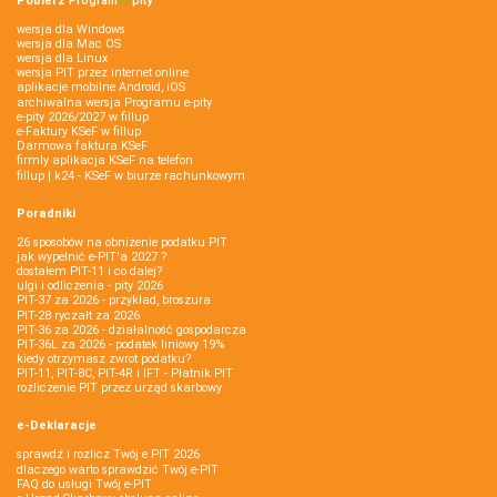
Pobierz
Program
e‑
pity
wersja dla Windows
wersja dla Mac OS
wersja dla Linux
wersja PIT przez internet online
aplikacje mobilne Android, iOS
archiwalna wersja Programu e-pity
e-pity 2026/2027 w fillup
e‑Faktury KSeF w fillup
Darmowa faktura KSeF
firmly aplikacja KSeF na telefon
fillup | k24 - KSeF w biurze rachunkowym
Poradniki
26 sposobów na obniżenie podatku PIT
jak wypełnić e-PIT'a 2027 ?
dostałem PIT-11 i co dalej?
ulgi i odliczenia - pity 2026
PIT-37 za 2026 - przykład, broszura
PIT-28 ryczałt za 2026
PIT-36 za 2026 - działalność gospodarcza
PIT-36L za 2026 - podatek liniowy 19%
kiedy otrzymasz zwrot podatku?
PIT-11, PIT-8C, PIT-4R i IFT - Płatnik PIT
rozliczenie PIT przez urząd skarbowy
e-Deklaracje
sprawdź i rozlicz Twój e PIT 2026
dlaczego warto sprawdzić Twój e-PIT
FAQ do usługi Twój e-PIT