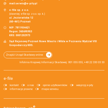
mail:
serwis@e-pity.pl
e-file sp. z o.o.
(dawniej: e-file sp. z o.o. sp. k.)
ul. Jeziorańska 12
(60-461) Poznań
NIP: 7811934421
Regon: 365695953
KRS: 0001202973
Sąd Rejonowy Poznań Nowe Miasto i Wilda w Poznaniu Wydział VIII
Gospodarczy KRS.
Znajdź Urząd Skarbowy online
Infolinia Krajowej Informacji Skarbowej: 801 055 055, +48 22 330 03 30
e-file
kontakt
o nas
opinie użytkowników
wesprzyj e-pity
informacje prawne
mapa serwisu
®