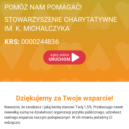
POMÓŻ NAM POMAGAĆ!
STOWARZYSZENIE CHARYTATYWNE
IM. K. MICHALCZYKA
KRS:
0000244836
e-pity online
URUCHOM
Dziękujemy za Twoje wsparcie!
Nieważne, ile zarabiasz i jaką kwotę stanowi Twój 1,5%. Przekazując nawet
niewielką sumę na działalnosć organizacji pożytku publicznego, udzielasz
realnego wsparcia naszym podopiecznym. W ich imieniu jesteśmy Ci
wdzięczni.