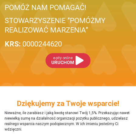
POMÓŻ NAM POMAGAĆ!
STOWARZYSZENIE "POMÓŻMY
REALIZOWAĆ MARZENIA"
KRS:
0000244620
e-pity online
URUCHOM
Dziękujemy za Twoje wsparcie!
Nieważne, ile zarabiasz i jaką kwotę stanowi Twój 1,5%. Przekazując nawet
niewielką sumę na działalnosć organizacji pożytku publicznego, udzielasz
realnego wsparcia naszym podopiecznym. W ich imieniu jesteśmy Ci
wdzięczni.