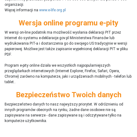
organizacji.
Więcej informacji na
www.e-life.org.pl
Wersja online programu e-pity
W wersji on-line podatnik ma możliwość wysłania deklaracji PIT przez
Internet do systemu e-deklaracje.gov.pl Ministerstwa Finansów lub
wydrukowania PIT-a i dostarczenia go do swojego US tradycyjnie w wersji
papierowej. Możliwe jest także zapisanie wypełnionej deklaracji PIT w pliku
PDF.
Program e-pity online działa we wszystkich najpopularniejszych
przeglądarkach internetowych (Internet Explorer, Firefox, Safari, Opera,
Chrome) zarówno na komputerze, jaki i urządzeniach mobilnych - telefon lub
tablet..
Bezpieczeństwo Twoich danych
Bezpieczeństwo danych to nasz najwyższy priorytet. W odróżnieniu od
innych programów obecnych na rynku,
ż
adne dane osobowe nie są
zapisywane na serwerze - dane zapisywane są i odczytywane tylko na
komputerze użytkownika.