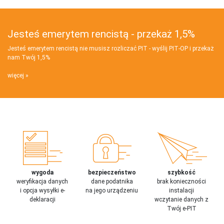
Jesteś emerytem rencistą - przekaż 1,5%
Jesteś emerytem rencistą nie musisz rozliczać PIT - wyślij PIT‑OP i przekaż
nam Twój 1,5%
więcej
wygoda
bezpieczeństwo
szybkość
weryfikacja danych
dane podatnika
brak konieczności
i opcja wysyłki e-
na jego urządzeniu
instalacji
deklaracji
wczytanie danych z
Twój e-PIT