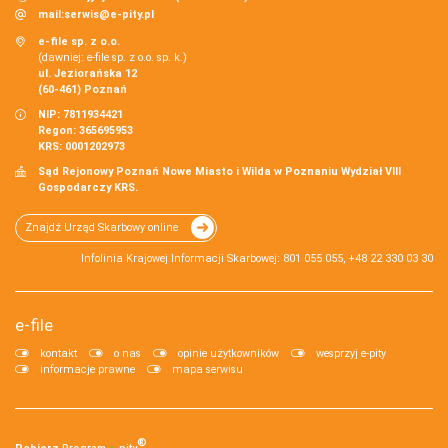
mail:
serwis@e-pity.pl
e-file sp. z o.o.
(dawniej: e-file sp. z o.o. sp. k.)
ul. Jeziorańska 12
(60-461) Poznań
NIP: 7811934421
Regon: 365695953
KRS: 0001202973
Sąd Rejonowy Poznań Nowe Miasto i Wilda w Poznaniu Wydział VIII
Gospodarczy KRS.
Znajdź Urząd Skarbowy online
Infolinia Krajowej Informacji Skarbowej: 801 055 055, +48 22 330 03 30
e-file
kontakt
o nas
opinie użytkowników
wesprzyj e-pity
informacje prawne
mapa serwisu
®