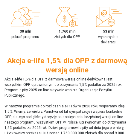
30 mln
1.760 mln
53 mln
pobrań programu
złotych dla OPP
wysłanych e-
deklaracji
Akcja e-life 1,5% dla OPP z darmową
wersją online
Akcja e-life 1,5% dla OPP z darmową wersją online dedykowna jest
wszystkim OPP, uprawnionym do otrzymania 1,5% podatku za 2025 rok.
Program e-pity 2025 on-line aktywnie wspiera Organizacje Pożytku
Publicznego.
W naszym programie do rozliczania e-PITów w 2026 roku wspieramy ideę
1,5%. Wiemy, że wielu z Państwa od lat sympatyzuje i wspiera konkretne
OPP, dlatego podjęliśmy decyzję o udostępnieniu bezpłatnej wersji on-line
naszego programu wszystkim OPP w Polsce, uprawnionym do otrzymania
1,5% podatku za 2025 rok. Dzięki programowi e-pity od dnia jego premiery,
użytkownicy przekazali już ponad 1 760 000 000 złotych dla ponad 9 000