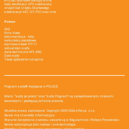
e-Urząd Skarbowy obsługa online
kody weryfikacji UPO e-deklaracji
znajdź kod Urzędu Skarbowego
e-deklaracje VAT, CIT, PCC oraz inne
Pomoc
FAQ
filmy Video
dokumentacja - help
kalkulatory podatkowe
darmowy e-book PIT-11
aktualności e-pity
dane techniczne API, XML
Dysk e-pity
Twoje zgłoszenie lub opinia
Program e-pity® Najlepsze w POLSCE.
Marki: "e-pity po prostu" oraz "e-pity Program" są zarejestrowanymi znakami
towarowymi i podlegają ochronie prawnej.
Wszelkie prawa zastrzeżone. Copyright 2009-2026
e-file sp. z o.o.
Serwis ma charakter informacyjny.
Warunki korzystania z serwisu zawarte są w
Regulaminie
i
Polityce Prywatności
.
Serwis wykorzystuje
pliki cookies i inne technologie
.