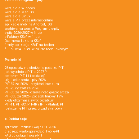
Pobierz
Program
e‑
pity
wersja dla Windows
wersja dla Mac OS
wersja dla Linux
wersja PIT przez internet online
aplikacje mobilne Android, iOS
archiwalna wersja Programu e-pity
e-pity 2026/2027 w fillup
e‑Faktury KSeF w fillup
Darmowa faktura KSeF
firmly aplikacja KSeF na telefon
fillup | k24 - KSeF w biurze rachunkowym
Poradniki
26 sposobów na obniżenie podatku PIT
jak wypełnić e-PIT'a 2027 ?
dostałem PIT-11 i co dalej?
ulgi i odliczenia - pity 2026
PIT-37 za 2026 - przykład, broszura
PIT-28 ryczałt za 2026
PIT-36 za 2026 - działalność gospodarcza
PIT-36L za 2026 - podatek liniowy 19%
kiedy otrzymasz zwrot podatku?
PIT-11, PIT-8C, PIT-4R i IFT - Płatnik PIT
rozliczenie PIT przez urząd skarbowy
e-Deklaracje
sprawdź i rozlicz Twój e PIT 2026
dlaczego warto sprawdzić Twój e-PIT
FAQ do usługi Twój e-PIT