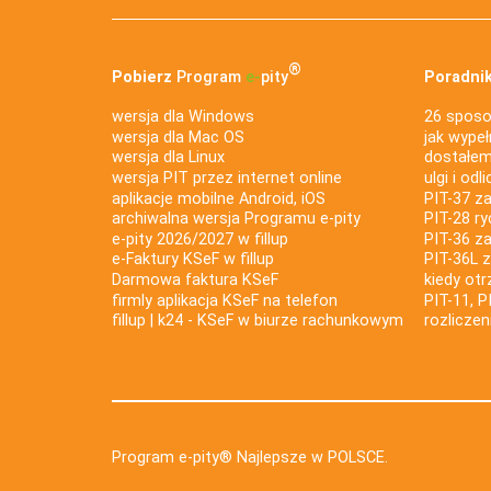
®
Pobierz
Program
e‑
pity
Poradnik
wersja dla Windows
26 sposo
wersja dla Mac OS
jak wypeł
wersja dla Linux
dostałem 
wersja PIT przez internet online
ulgi i odl
aplikacje mobilne Android, iOS
PIT-37 za
archiwalna wersja Programu e-pity
PIT-28 ry
e-pity 2026/2027 w fillup
PIT-36 z
e‑Faktury KSeF w fillup
PIT-36L 
Darmowa faktura KSeF
kiedy ot
firmly aplikacja KSeF na telefon
PIT-11, P
fillup | k24 - KSeF w biurze rachunkowym
rozlicze
Program e-pity® Najlepsze w POLSCE.