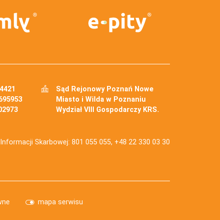
34421
Sąd Rejonowy Poznań Nowe
695953
Miasto i Wilda w Poznaniu
02973
Wydział VIII Gospodarczy KRS.
j Informacji Skarbowej: 801 055 055, +48 22 330 03 30
wne
mapa serwisu