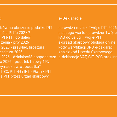
i
e-Deklaracje
bów na obniżenie podatku PIT
sprawdź i rozlicz Twój e PIT 2026
nić e-PIT'a 2027 ?
dlaczego warto sprawdzić Twój e
PIT-11 i co dalej?
FAQ do usługi Twój e-PIT
iczenia - pity 2026
e-Urząd Skarbowy obsługa online
 2026 - przykład, broszura
kody weryfikacji UPO e-deklaracji
czałt za 2026
znajdź kod Urzędu Skarbowego
a 2026 - działalność gospodarcza
e-deklaracje VAT, CIT, PCC oraz in
za 2026 - podatek liniowy 19%
rzymasz zwrot podatku?
IT-8C, PIT-4R i IFT - Płatnik PIT
nie PIT przez urząd skarbowy