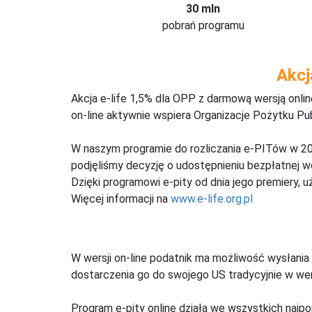
30 mln
pobrań programu
Akcj
Akcja e-life 1,5% dla OPP z darmową wersją onl
on-line aktywnie wspiera Organizacje Pożytku Pu
W naszym programie do rozliczania e-PITów w 20
podjęliśmy decyzję o udostępnieniu bezpłatnej 
Dzięki programowi e-pity od dnia jego premiery, u
Więcej informacji na
www.e-life.org.pl
W wersji on-line podatnik ma możliwość wysłania 
dostarczenia go do swojego US tradycyjnie w wers
Program e-pity online działa we wszystkich najpo