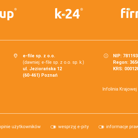
e-file sp. z o.o.
NIP: 78119
(dawniej: e-file sp. z o.o. sp. k.)
Regon: 365
ul. Jeziorańska 12
KRS: 00012
(60-461) Poznań
Infolinia Krajowe
opinie użytkowników
wesprzyj e-pity
informacje pra