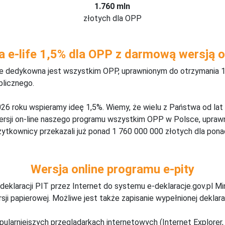
1.760 mln
złotych dla OPP
a e-life 1,5% dla OPP z darmową wersją o
ine dedykowna jest wszystkim OPP, uprawnionym do otrzymania 1
blicznego.
26 roku wspieramy ideę 1,5%. Wiemy, że wielu z Państwa od lat
wersji on-line naszego programu wszystkim OPP w Polsce, upraw
żytkownicy przekazali już ponad 1 760 000 000 złotych dla ponad
Wersja online programu e-pity
deklaracji PIT przez Internet do systemu e-deklaracje.gov.pl M
ji papierowej. Możliwe jest także zapisanie wypełnionej deklarac
pularniejszych przeglądarkach internetowych (Internet Explorer, 