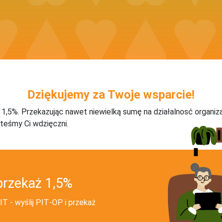
Dziękujemy za Twoje wsparcie!
j 1,5%. Przekazując nawet niewielką sumę na działalnosć organiz
teśmy Ci wdzięczni.
przekaż 1,5%
T - wyślij PIT‑OP i przekaż