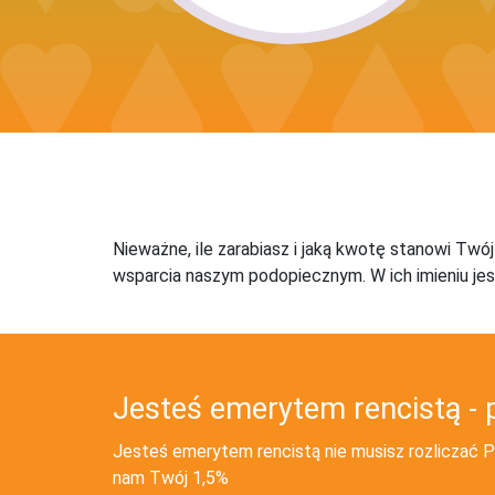
Nieważne, ile zarabiasz i jaką kwotę stanowi Twó
wsparcia naszym podopiecznym. W ich imieniu jes
Jesteś emerytem rencistą - 
Jesteś emerytem rencistą nie musisz rozliczać PI
nam Twój 1,5%